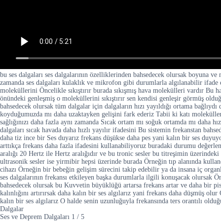
bu ses dalgaları ses dalgalarının özelliklerinden bahsedecek olursak boyuna ve
zamanda ses dalgaları kulaklık ve mikrofon gibi durumlarla algılanabilir ifade
moleküllerini Öncelikle sıkıştırır burada sıkışmış hava molekülleri vardır Bu
önündeki genleşmiş o moleküllerini sıkıştırır sen kendisi genleşir görmüş olduğ
bahsedecek olursak tüm dalgalar için dalgaların hızı yayıldığı ortama bağlıyd
koyduğumuzda mı daha uzaktayken gelişini fark ederiz Tabii ki katı molekülleri
sağlığınızı daha fazla aynı zamanda Sıcak ortam mı soğuk ortamda mı daha hızl
dalgaları sıcak havada daha hızlı yayılır ifadesini Bu sistemin frekanstan bahse
daha tiz ince bir Ses duyarız frekans düşükse daha pes yani kalın bir ses duyuyo
arttıkça frekans daha fazla ifadesini kullanabiliyoruz buradaki durumu değerlend
aralığı 20 Hertz ile Hertz aralığıdır ve bu tronic sesler bu titreşimin üzerindek
ultrasonik sesler ise yirmibir hepsi üzerinde burada Örneğin tıp alanında kullan
cihazı Örneğin bir bebeğin gelişim sürecini takip edebilir ya da insana iç orga
ses dalgalarının frekansı etkileyen başka durumlarla ilgili konuşacak olursak Örn
bahsedecek olursak bu Kuvvetin büyüklüğü artarsa frekans artar ve daha bir pis s
kalınlığını artırırsak daha kalın bir ses algılarız yani frekans daha düşmüş olu
kalın bir ses algılarız O halde senin uzunluğuyla frekansında ters orantılı oldu
Dalgalar
Ses ve Deprem Dalgaları
1
/
5