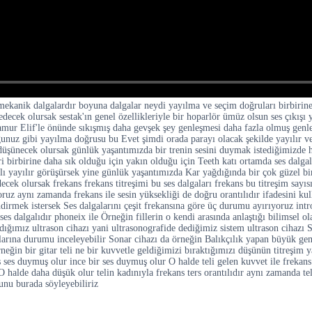
 mekanik dalgalardır boyuna dalgalar neydi yayılma ve seçim doğruları birbirine
 edecek olursak sestak'ın genel özellikleriyle bir hoparlör ümüz olsun ses çıkı
 hamur Elif'le önünde sıkışmış daha gevşek şey genleşmesi daha fazla olmuş gen
unuz gibi yayılma doğrusu bu Evet şimdi orada parayı olacak şekilde yayılır ve s
ı düşünecek olursak günlük yaşantımızda bir trenin sesini duymak istediğimizde
 birbirine daha sık olduğu için yakın olduğu için Teeth katı ortamda ses dalgal
ı yayılır görüşürsek yine günlük yaşantımızda Kar yağdığında bir çok güzel bi
decek olursak frekans frekans titreşimi bu ses dalgaları frekans bu titreşim sayı
ruz aynı zamanda frekans ile sesin yüksekliği de doğru orantılıdır ifadesini kull
irmek istersek Ses dalgalarını çeşit frekansına göre üç durumu ayırıyoruz introni
i ses dalgalıdır phoneix ile Örneğin fillerin o kendi arasında anlaştığı bilimsel 
dığımız ultrason cihazı yani ultrasonografide dediğimiz sistem ultrason cihazı So
nlarına durumu inceleyebilir Sonar cihazı da örneğin Balıkçılık yapan büyük gem
eğin bir gitar teli ne bir kuvvetle geldiğimizi bıraktığımızı düşünün titreşim ya
es duymuş olur ince bir ses duymuş olur O halde teli gelen kuvvet ile frekans doğ
r O halde daha düşük olur telin kadınıyla frekans ters orantılıdır aynı zamanda 
ğunu burada söyleyebiliriz