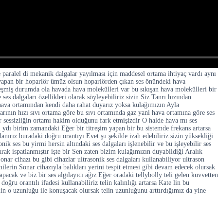
 paralel di mekanik dalgalar yayılması için maddesel ortama ihtiyaç vardı aynı
şı yapan bir hoparlör ümüz olsun hoparlörden çıkan ses önündeki hava
leşmiş durumda ola havada hava molekülleri var bu sıkışan hava molekülleri bir
es dalgaları özellikleri olarak söyleyebiliriz sizin Siz Tanrı hızından
 hava ortamından kendi daha rahat duyarız yoksa kulağımızın Ayla
arının hızı sıvı ortama göre bu sıvı ortamında gaz yani hava ortamına göre ses
r sessizliğin ortamı hakim olduğunu fark etmişizdir O halde hava mı ses
sı ydı birim zamandaki Eğer bir titreşim yapan bir bu sistemde frekans artarsa
anırız buradaki doğru orantıyı Evet şu şekilde izah edebiliriz sizin yüksekliği
k ses bu yirmi hersin altındaki ses dalgaları işlenebilir ve bu işleyebilir ses
olarak ispatlanmıştır işte bir Sen zaten bizim kulağımızın duyabildiği Aralık
nar cihazı bu gibi cihazlar ultrasonik ses dalgaları kullanabiliyor ultrason
ilerin Sonar cihazıyla balıkları yerini tespit etmesi gibi devam edecek olursak
pacak ve biz bir ses algılayıcı ağız Eğer oradaki tellybolly teli gelen kuvvetten
ru orantılı ifadesi kullanabiliriz telin kalınlığı artarsa Kate lin bu
telin o uzunluğu ile konuşacak olursak telin uzunluğunu arttırdığımız da yine