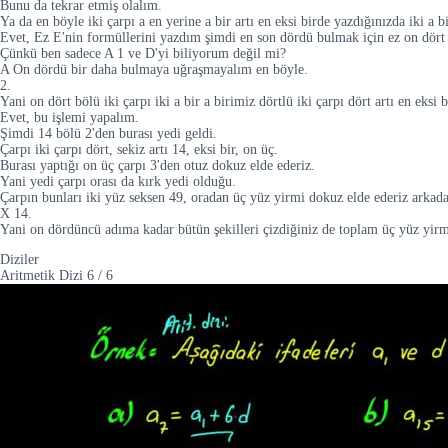
Bunu da tekrar etmiş olalım.
Ya da en böyle iki çarpı a en yerine a bir artı en eksi birde yazdığınızda iki a bi
Evet, Ez E'nin formüllerini yazdım şimdi en son dördü bulmak için ez on dört 
Çünkü ben sadece A 1 ve D'yi biliyorum değil mi?
A On dördü bir daha bulmaya uğraşmayalım en böyle.
2.
Yani on dört bölü iki çarpı iki a bir a birimiz dörtlü iki çarpı dört artı en eksi
Evet, bu işlemi yapalım.
Şimdi 14 bölü 2'den burası yedi geldi.
Çarpı iki çarpı dört, sekiz artı 14, eksi bir, on üç.
Burası yaptığı on üç çarpı 3'den otuz dokuz elde ederiz.
Yani yedi çarpı orası da kırk yedi olduğu.
Çarpın bunları iki yüz seksen 49, oradan üç yüz yirmi dokuz elde ederiz arkada
X 14.
Yani on dördüncü adıma kadar bütün şekilleri çizdiğiniz de toplam üç yüz yir
Diziler
Aritmetik Dizi
6
/
6