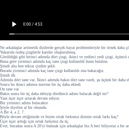
Ne arkadaşlar aritmetik dizilerde gerçek hayat problemleriyle bir örnek daha ç
Yukarıda özdeş çizgilerle kareler oluşturulmuş.
Görüldüğü gibi birinci adımda dört çizgi, ikinci ve yedinci yedi çizgi, üçüncü d
Buna göre yirminci adımda kaç tane çizgi kullanıldı bunu bulalım.
Şimdi alta ben tekrar çizdim şekli.
Burada yirminci adımda kaç tane çizgi kullanıldı ona bakacağız.
Şimdi ilk.
Adımda dört tane var, İkinci adımda bakın dört tane vardı, şu üçünü bir daha e
Sonra bu ikinci adımın üzerine bir üç daha ekledi.
On tane var.
Bakın sonra bir üç daha ekleyip dördüncü adımı bulacak değil mi?
Yani üçer üçer artarak devam ediyor.
Biz yirminci adımı bulacaktır.
Şöyle diyelim al bir olsundu.
A Bir 4, a 2, 7.
Böyle devam ettiğinizde ve bizim ortak farkımız dizinin ortak farkı kaç?
Üçer üçer arttığı için ortak farkımız da üç.
Evet, buradan sonra A 20'yi bulmak için arkadaşlar biz A beri biliyoruz a bir ar