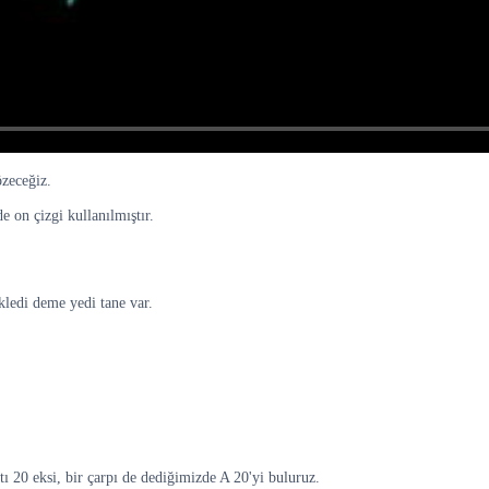
özeceğiz.
e on çizgi kullanılmıştır.
kledi deme yedi tane var.
tı 20 eksi, bir çarpı de dediğimizde A 20'yi buluruz.