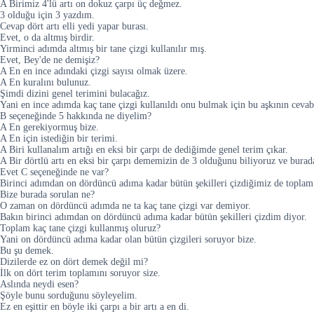
A Birimiz 4'lü artı on dokuz çarpı üç değmez.
3 olduğu için 3 yazdım.
Cevap dört artı elli yedi yapar burası.
Evet, o da altmış birdir.
Yirminci adımda altmış bir tane çizgi kullanılır mış.
Evet, Bey'de ne demişiz?
A En en ince adındaki çizgi sayısı olmak üzere.
A En kuralını bulunuz.
Şimdi dizini genel terimini bulacağız.
Yani en ince adımda kaç tane çizgi kullanıldı onu bulmak için bu aşkının cevabı
B seçeneğinde 5 hakkında ne diyelim?
A En gerekiyormuş bize.
A En için istediğin bir terimi.
A Biri kullanalım artığı en eksi bir çarpı de dediğimde genel terim çıkar.
A Bir dörtlü artı en eksi bir çarpı dememizin de 3 olduğunu biliyoruz ve buradan
Evet C seçeneğinde ne var?
Birinci adımdan on dördüncü adıma kadar bütün şekilleri çizdiğimiz de toplam 
Bize burada sorulan ne?
O zaman on dördüncü adımda ne ta kaç tane çizgi var demiyor.
Bakın birinci adımdan on dördüncü adıma kadar bütün şekilleri çizdim diyor.
Toplam kaç tane çizgi kullanmış oluruz?
Yani on dördüncü adıma kadar olan bütün çizgileri soruyor bize.
Bu şu demek.
Dizilerde ez on dört demek değil mi?
İlk on dört terim toplamını soruyor size.
Aslında neydi esen?
Şöyle bunu sorduğunu söyleyelim.
Ez en eşittir en böyle iki çarpı a bir artı a en di.