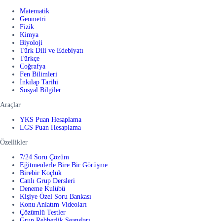
Matematik
Geometri
Fizik
Kimya
Biyoloji
Türk Dili ve Edebiyatı
Türkçe
Coğrafya
Fen Bilimleri
İnkılap Tarihi
Sosyal Bilgiler
Araçlar
YKS Puan Hesaplama
LGS Puan Hesaplama
Özellikler
7/24 Soru Çözüm
Eğitmenlerle Bire Bir Görüşme
Birebir Koçluk
Canlı Grup Dersleri
Deneme Kulübü
Kişiye Özel Soru Bankası
Konu Anlatım Videoları
Çözümlü Testler
Grup Rehberlik Seansları