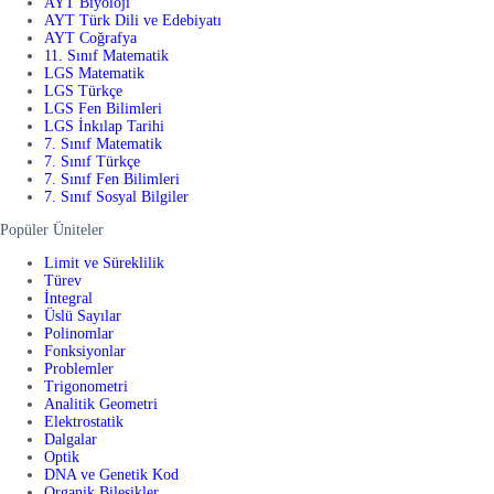
AYT Biyoloji
AYT Türk Dili ve Edebiyatı
AYT Coğrafya
11. Sınıf Matematik
LGS Matematik
LGS Türkçe
LGS Fen Bilimleri
LGS İnkılap Tarihi
7. Sınıf Matematik
7. Sınıf Türkçe
7. Sınıf Fen Bilimleri
7. Sınıf Sosyal Bilgiler
Popüler Üniteler
Limit ve Süreklilik
Türev
İntegral
Üslü Sayılar
Polinomlar
Fonksiyonlar
Problemler
Trigonometri
Analitik Geometri
Elektrostatik
Dalgalar
Optik
DNA ve Genetik Kod
Organik Bileşikler