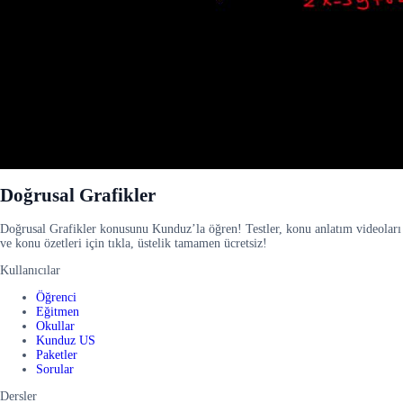
Doğrusal Grafikler
Doğrusal Grafikler konusunu Kunduz’la öğren! Testler, konu anlatım videoları
ve konu özetleri için tıkla, üstelik tamamen ücretsiz!
Kullanıcılar
Öğrenci
Eğitmen
Okullar
Kunduz US
Paketler
Sorular
Dersler