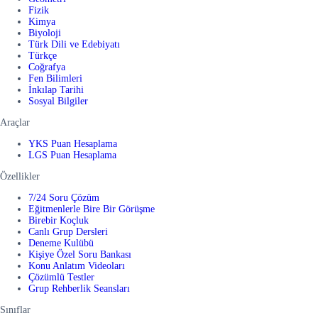
Fizik
Kimya
Biyoloji
Türk Dili ve Edebiyatı
Türkçe
Coğrafya
Fen Bilimleri
İnkılap Tarihi
Sosyal Bilgiler
Araçlar
YKS Puan Hesaplama
LGS Puan Hesaplama
Özellikler
7/24 Soru Çözüm
Eğitmenlerle Bire Bir Görüşme
Birebir Koçluk
Canlı Grup Dersleri
Deneme Kulübü
Kişiye Özel Soru Bankası
Konu Anlatım Videoları
Çözümlü Testler
Grup Rehberlik Seansları
Sınıflar