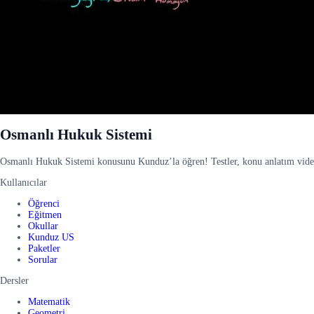
Osmanlı Hukuk Sistemi
Osmanlı Hukuk Sistemi konusunu Kunduz’la öğren! Testler, konu anlatım videola
Kullanıcılar
Öğrenci
Eğitmen
Okullar
Kunduz US
Paketler
Sorular
Dersler
Matematik
Geometri