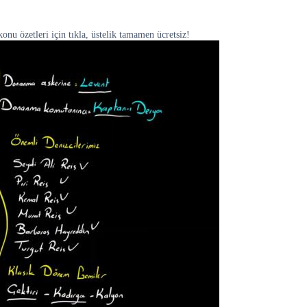
onu özetleri için tıkla, üstelik tamamen ücretsiz!