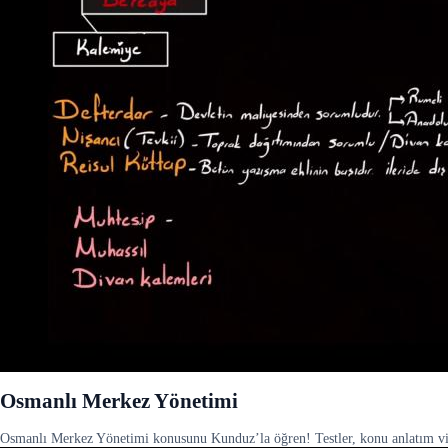
Osmanlı Merkez Yönetimi
Osmanlı Merkez Yönetimi konusunu Kunduz’la öğren! Testler, konu anlatım video