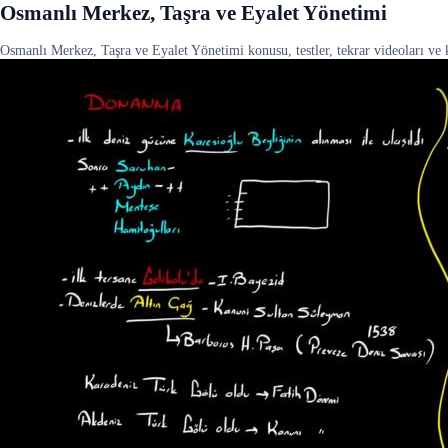
Osmanlı Merkez, Taşra ve Eyalet Yönetimi
Osmanlı Merkez, Taşra ve Eyalet Yönetimi konusu, testler, tekrar videoları ve k