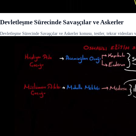
Devletleşme Sürecinde Savaşçılar ve Askerler
Devletleşme Sürecinde Savaşçılar ve Askerler konusu, testler, tekrar videoları v