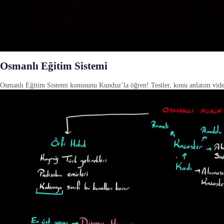
Osmanlı Eğitim Sistemi
Osmanlı Eğitim Sistemi konusunu Kunduz’la öğren! Testler, konu anlatım videol