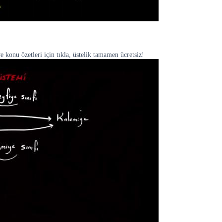
e konu özetleri için tıkla, üstelik tamamen ücretsiz!