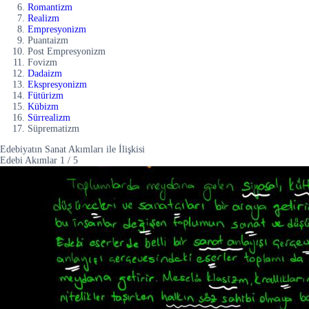
Romantizm
Realizm
Empresyonizm
Puantaizm
Post Empresyonizm
Fovizm
Dadaizm
Ekspresyonizm
Fütürizm
Kübizm
Sürrealizm
Süprematizm
Edebiyatın Sanat Akımları ile İlişkisi
Edebi Akımlar
1
/
5