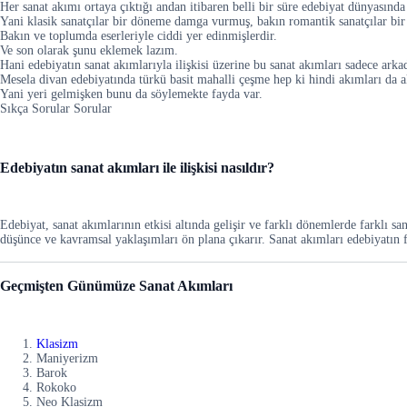
Her sanat akımı ortaya çıktığı andan itibaren belli bir süre edebiyat dünyasınd
Yani klasik sanatçılar bir döneme damga vurmuş, bakın romantik sanatçılar b
Bakın ve toplumda eserleriyle ciddi yer edinmişlerdir.
Ve son olarak şunu eklemek lazım.
Hani edebiyatın sanat akımlarıyla ilişkisi üzerine bu sanat akımları sadece ark
Mesela divan edebiyatında türkü basit mahalli çeşme hep ki hindi akımları d
Yani yeri gelmişken bunu da söylemekte fayda var.
Sıkça Sorular Sorular
Edebiyatın sanat akımları ile ilişkisi nasıldır?
Edebiyat, sanat akımlarının etkisi altında gelişir ve farklı dönemlerde farklı sa
düşünce ve kavramsal yaklaşımları ön plana çıkarır. Sanat akımları edebiyatın fo
Geçmişten Günümüze Sanat Akımları
Klasizm
Maniyerizm
Barok
Rokoko
Neo Klasizm