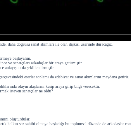
nde, daha doğrusu sanat akımları ile olan ilişkisi üzerinde duracağız.
görmeye başlayalım.
ce ve sanatçıları arkadaşlar bir araya getirmiştir.
e anlayışını da şekillendirmiştir.
ı çerçevesindeki eserler toplamı da edebiyat ve sanat akımlarını meydana getirir.
larında olayın akışlarını kesip araya girip bilgi verecektir.
rmek isteyen sanatçılar ne oldu?
ımını oluşturdular.
artık halkın söz sahibi olmaya başladığı bu toplumsal düzende de arkadaşlar rom