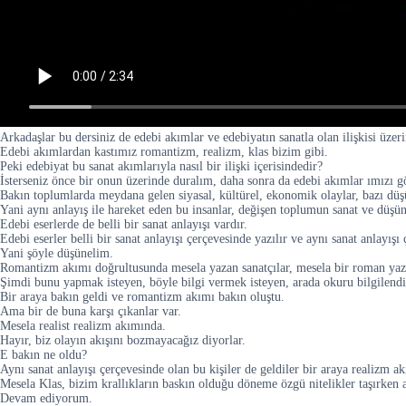
Arkadaşlar bu dersiniz de edebi akımlar ve edebiyatın sanatla olan ilişkisi üzeri
Edebi akımlardan kastımız romantizm, realizm, klas bizim gibi.
Peki edebiyat bu sanat akımlarıyla nasıl bir ilişki içerisindedir?
İsterseniz önce bir onun üzerinde duralım, daha sonra da edebi akımlar ımızı 
Bakın toplumlarda meydana gelen siyasal, kültürel, ekonomik olaylar, bazı düşün
Yani aynı anlayış ile hareket eden bu insanlar, değişen toplumun sanat ve düşünc
Edebi eserlerde de belli bir sanat anlayışı vardır.
Edebi eserler belli bir sanat anlayışı çerçevesinde yazılır ve aynı sanat anlayış
Yani şöyle düşünelim.
Romantizm akımı doğrultusunda mesela yazan sanatçılar, mesela bir roman yazdık
Şimdi bunu yapmak isteyen, böyle bilgi vermek isteyen, arada okuru bilgilendi
Bir araya bakın geldi ve romantizm akımı bakın oluştu.
Ama bir de buna karşı çıkanlar var.
Mesela realist realizm akımında.
Hayır, biz olayın akışını bozmayacağız diyorlar.
E bakın ne oldu?
Aynı sanat anlayışı çerçevesinde olan bu kişiler de geldiler bir araya realizm ak
Mesela Klas, bizim krallıkların baskın olduğu döneme özgü nitelikler taşırken 
Devam ediyorum.