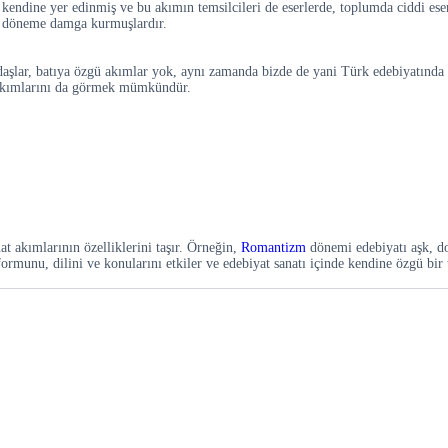
a kendine yer edinmiş ve bu akımın temsilcileri de eserlerde, toplumda ciddi ese
ir döneme damga kurmuşlardır.
adaşlar, batıya özgü akımlar yok, aynı zamanda bizde de yani Türk edebiyatında 
a akımlarını da görmek mümkündür.
nat akımlarının özelliklerini taşır. Örneğin,
Romantizm
dönemi edebiyatı aşk, do
rmunu, dilini ve konularını etkiler ve edebiyat sanatı içinde kendine özgü bir t