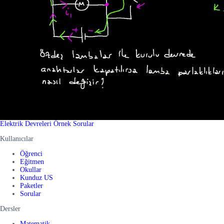
Elektrik Devreleri Örnek Sorular
Kullanıcılar
Öğrenci
Eğitmen
Okullar
Kunduz US
Paketler
Sorular
Dersler
Matematik