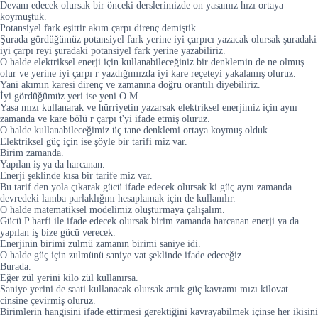
Devam edecek olursak bir önceki derslerimizde on yasamız hızı ortaya
koymuştuk.
Potansiyel fark eşittir akım çarpı direnç demiştik.
Şurada gördüğümüz potansiyel fark yerine iyi çarpıcı yazacak olursak şuradaki
iyi çarpı reyi şuradaki potansiyel fark yerine yazabiliriz.
O halde elektriksel enerji için kullanabileceğiniz bir denklemin de ne olmuş
olur ve yerine iyi çarpı r yazdığımızda iyi kare reçeteyi yakalamış oluruz.
Yani akımın karesi direnç ve zamanına doğru orantılı diyebiliriz.
İyi gördüğümüz yeri ise yeni O.M.
Yasa mızı kullanarak ve hürriyetin yazarsak elektriksel enerjimiz için aynı
zamanda ve kare bölü r çarpı t'yi ifade etmiş oluruz.
O halde kullanabileceğimiz üç tane denklemi ortaya koymuş olduk.
Elektriksel güç için ise şöyle bir tarifi miz var.
Birim zamanda.
Yapılan iş ya da harcanan.
Enerji şeklinde kısa bir tarife miz var.
Bu tarif den yola çıkarak gücü ifade edecek olursak ki güç aynı zamanda
devredeki lamba parlaklığını hesaplamak için de kullanılır.
O halde matematiksel modelimiz oluşturmaya çalışalım.
Gücü P harfi ile ifade edecek olursak birim zamanda harcanan enerji ya da
yapılan iş bize gücü verecek.
Enerjinin birimi zulmü zamanın birimi saniye idi.
O halde güç için zulmünü saniye vat şeklinde ifade edeceğiz.
Burada.
Eğer zül yerini kilo zül kullanırsa.
Saniye yerini de saati kullanacak olursak artık güç kavramı mızı kilovat
cinsine çevirmiş oluruz.
Birimlerin hangisini ifade ettirmesi gerektiğini kavrayabilmek içinse her ikisini