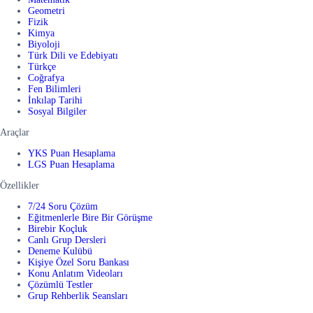
Geometri
Fizik
Kimya
Biyoloji
Türk Dili ve Edebiyatı
Türkçe
Coğrafya
Fen Bilimleri
İnkılap Tarihi
Sosyal Bilgiler
Araçlar
YKS Puan Hesaplama
LGS Puan Hesaplama
Özellikler
7/24 Soru Çözüm
Eğitmenlerle Bire Bir Görüşme
Birebir Koçluk
Canlı Grup Dersleri
Deneme Kulübü
Kişiye Özel Soru Bankası
Konu Anlatım Videoları
Çözümlü Testler
Grup Rehberlik Seansları