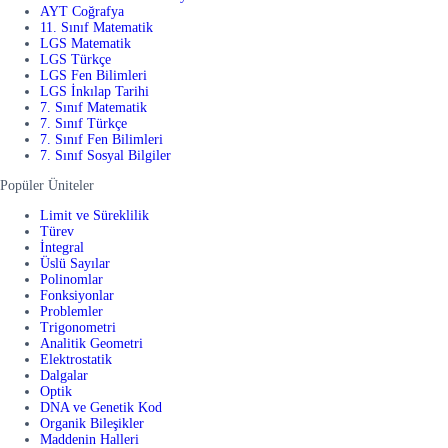
AYT Coğrafya
11. Sınıf Matematik
LGS Matematik
LGS Türkçe
LGS Fen Bilimleri
LGS İnkılap Tarihi
7. Sınıf Matematik
7. Sınıf Türkçe
7. Sınıf Fen Bilimleri
7. Sınıf Sosyal Bilgiler
Popüler Üniteler
Limit ve Süreklilik
Türev
İntegral
Üslü Sayılar
Polinomlar
Fonksiyonlar
Problemler
Trigonometri
Analitik Geometri
Elektrostatik
Dalgalar
Optik
DNA ve Genetik Kod
Organik Bileşikler
Maddenin Halleri