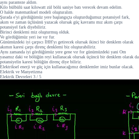
aynı paranteze aldım.
Kilo bülbülü saat kilowatt zül bölü saniye batı verecek devam edelim.
O halde matematiksel modeli oluşturalım.
Şurada e'yi gördüğümüz yere başlangıçta oluşturduğumuz potansiyel fark,
akım ve zaman üçlüsünü yazacak olursak güç kavramı mız akım çarpı
potansiyel fark diyebiliriz.
Birinci denklemi miz oluşturmuş olduk.
Ve gördüğümüz yeri ise vır fur.
Günümüzdeki iyi çarpıcı İHH'yı getirecek olursak ikinci bir denklem olarak
akımın karesi çarpı direnç denklemi biz oluşturabiliriz.
Aynı zamanda iyi gördüğümüz yere gene vır for günümüzdeki yani Om
yasamız daki ve bölüğün reyi kullanacak olursak üçüncü bir denklem olarak da
potansiyelin karesi bölüğün direnç diye biliriz.
Elektriksel enerji ve güç için kullanacağımız denklemler imiz bunlar olacak.
Elektrik ve Manyetizma
Elektrik Devreleri
3
/
5