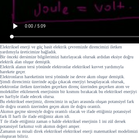
Elektriksel enerji ve güç basit elektrik çevremizde direncimizi iletken
yardımıyla üreticimize bağladık.
Bir önceki dersimize bilgilerimizi hatırlayacak olursak ardıdan eksiye doğru
elektrik alan oluşur demiştik.
Elektrik alanın tersi yönünde elektronlar elektriksel kuvvet yardımıyla
harekete geçer.
Elektronların hareketinin tersi yönünde ise devre akım oluşur demiştik.
Şimdi direncimiz üzerinde açığa çıkacak enerjiyi hesaplayacak olursak,
elektronlar iletken üzerinden geçerken direnç üzerinden geçerken atom ve
moleküller etkilenerek enerjisinin bir kısmını bırakacak bu elektriksel enerjiyi
ev harfiyle ifade edecek olursa.
Bu elektriksel enerjimiz, direncimiz in uçları arasında oluşan potansiyel fark
ile doğru orantılı üzerinden geçen akım ile doğru orantılı.
Akımın geçme süresiyle doğru orantılı olacak ve ifade ettiğimiz potansiyel
fark II harfi ile ifade ettiğimiz akım idi.
T ile ifade ettiğimiz zaman o halde elektriksel enerjinin 1 ini zül dersek
potansiyel farkımız volt akımın değeri amper.
Zamanın ısı misali direk elektriksel elektriksel enerji matematiksel modelimizi
oluşturan biliriz.