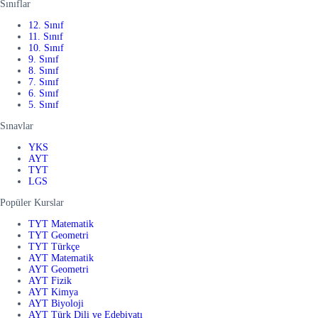
Sınıflar
12. Sınıf
11. Sınıf
10. Sınıf
9. Sınıf
8. Sınıf
7. Sınıf
6. Sınıf
5. Sınıf
Sınavlar
YKS
AYT
TYT
LGS
Popüler Kurslar
TYT Matematik
TYT Geometri
TYT Türkçe
AYT Matematik
AYT Geometri
AYT Fizik
AYT Kimya
AYT Biyoloji
AYT Türk Dili ve Edebiyatı