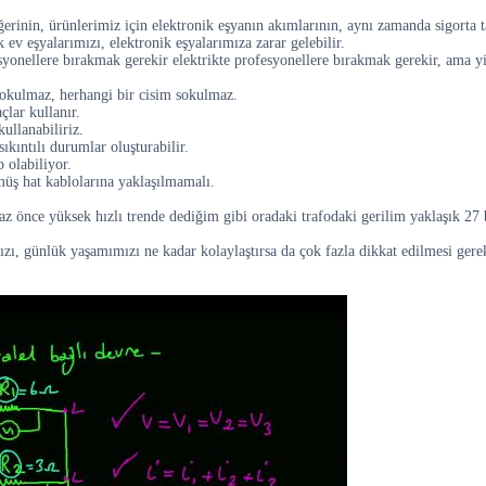
nin, ürünlerimiz için elektronik eşyanın akımlarının, aynı zamanda sigorta tar
 ev eşyalarımızı, elektronik eşyalarımıza zarar gelebilir.
esyonellere bırakmak gerekir elektrikte profesyonellere bırakmak gerekir, ama 
 sokulmaz, herhangi bir cisim sokulmaz.
lar kullanır.
ullanabiliriz.
kıntılı durumlar oluşturabilir.
 olabiliyor.
üş hat kablolarına yaklaşılmamalı.
az önce yüksek hızlı trende dediğim gibi oradaki trafodaki gerilim yaklaşık 27 
ızı, günlük yaşamımızı ne kadar kolaylaştırsa da çok fazla dikkat edilmesi gerek