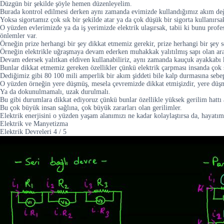
Düzgün bir şekilde şöyle hemen düzenleyelim.
Burada kontrol edilmesi derken aynı zamanda evimizde kullandığımız akım değeri
Yoksa sigortamız çok sık bir şekilde atar ya da çok düşük bir sigorta kullanırsak
O yüzden evlerimizde ya da iş yerimizde elektrik ulaşırsak, tabii ki bunu prof
önlemler var.
Örneğin prize herhangi bir şey dikkat etmemiz gerekir, prize herhangi bir şey
Örneğin elektrikle uğraşmaya devam ederken muhakkak yalıtılmış sapı olan araç
Devam edersek yalıtkan eldiven kullanabiliriz, aynı zamanda kauçuk ayakkabı k
Bunlar dikkat etmemiz gereken özellikler çünkü elektrik çarpması insanda çok sı
Dediğimiz gibi 80 100 mili amperlik bir akım şiddeti bile kalp durmasına sebep
O yüzden örneğin yere düşmüş, mesela çevremizde dikkat etmişizdir, yere düşm
Ya da dokunulmamalı, uzak durulmalı.
Bu gibi durumlara dikkat ediyoruz çünkü bunlar özellikle yüksek gerilim hattı 
Bu çok büyük insan sağlına, çok büyük zararları olan gerilimler.
Elektrik enerjisini o yüzden yaşam alanımızı ne kadar kolaylaştırsa da, hayatım
Elektrik ve Manyetizma
Elektrik Devreleri
4
/
5