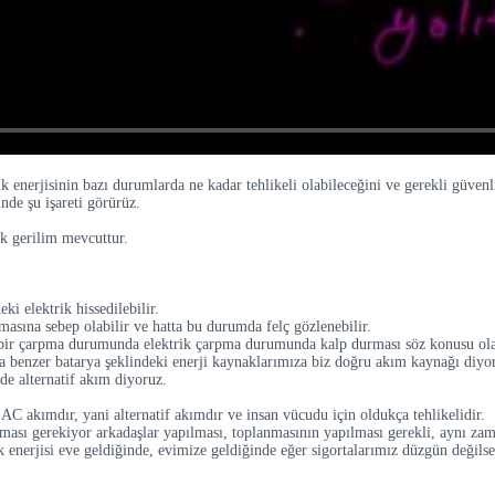
 enerjisinin bazı durumlarda ne kadar tehlikeli olabileceğini ve gerekli güvenl
nde şu işareti görürüz.
ek gerilim mevcuttur.
i elektrik hissedilebilir.
masına sebep olabilir ve hatta bu durumda felç gözlenebilir.
e bir çarpma durumunda elektrik çarpma durumunda kalp durması söz konusu olab
na benzer batarya şeklindeki enerji kaynaklarımıza biz doğru akım kaynağı diyo
de alternatif akım diyoruz.
AC akımdır, yani alternatif akımdır ve insan vücudu için oldukça tehlikelidir.
ması gerekiyor arkadaşlar yapılması, toplanmasının yapılması gerekli, aynı zam
ik enerjisi eve geldiğinde, evimize geldiğinde eğer sigortalarımız düzgün değils