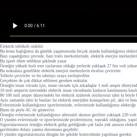
Elektrik tehlikeli olabilir.
Bu konu başlığımız da günlük yaşantımızda birçok alanda kullandığımız elektrik
Bazı yaşadığımız çevrede, bazı trafo merkezlerinde, elektrik enerjisi merkezleri
Bu işaret ölüm tehlikesi şeklinde yazar.
Örneğin yüksek hızlı tren raylarının olduğu yerlerde yaklaşık 27 bin volt yüks
Bu noktalara genellikle elektrik enerjisi merkezlerin etrafını çevirirler.
Tellerle çevirirler ve bu tabelayı oraya yerleştirdiler.
Gerçekten de çok dikkat edilmesi gereken noktalar.
Örneğin insan vücudu için, insan vücudu için arkadaşlar 1 mili amper düzeyindek
10 mili amperin üzerindeki elektrik insan vücudunda kasların kasılmasına kasıl
80 100 mili amper düzeyindeki bir elektrik üzülerek söylüyoruz tabii ki böyl
Aynı zamanda tabii ki bunları bu elektrik enerjiden konuşurken pil, akü ve bu
Evlerimizde kullandığımız işyerlerimizde, evlerimizde kullandığımız elektriğe 
Bunu da şöyle AC ile gösteririz.
Örneğin evlerimizde kullandığımız alternatif akımın gerilimi yaklaşık 220 volt 
O yüzden evlerimizde ve işyerlerimizde prizlerimizin, topraklı olduğunu, yapıl
Sigortalarımızın örneğin elektrik gidip geldiğinde çok fazla yük ansızın elektr
gerilimden dolayı yanma durumuna geçebilir.
O yüzden sigortalarımızın düzgün bir şekilde kontrolünün yapılması gerekir.