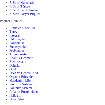
7. Sınıf Matematik
7. Sınıf Türkçe
7. Sınıf Fen Bilimleri
7. Sınıf Sosyal Bilgiler
Popüler Üniteler
Limit ve Süreklilik
Türev
İntegral
Üslü Sayılar
Polinomlar
Fonksiyonlar
Problemler
Trigonometri
Analitik Geometri
Elektrostatik
Dalgalar
Optik
DNA ve Genetik Kod
Organik Bileşikler
Maddenin Halleri
Sindirim Sistemi
Solunum Sistemi
Anlatım Bozuklukları
Halk Şiiri
Divan Şiiri