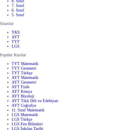
8. Sınıf
7. Sınıf
6. Sınıf
5. Sınıf
Sınavlar
YKS
AYT
TYT
LGS
Popüler Kurslar
TYT Matematik
TYT Geometri
TYT Türkçe
AYT Matematik
AYT Geometri
AYT Fizik
AYT Kimya
AYT Biyoloji
AYT Türk Dili ve Edebiyatı
AYT Coğrafya
11. Sınıf Matematik
LGS Matematik
LGS Türkçe
LGS Fen Bilimleri
LGS İnkılap Tarihi