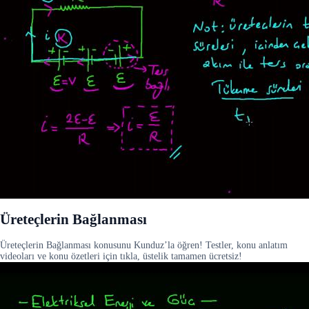
Üreteçlerin Bağlanması
Üreteçlerin Bağlanması konusunu Kunduz’la öğren! Testler, konu anlatım
videoları ve konu özetleri için tıkla, üstelik tamamen ücretsiz!