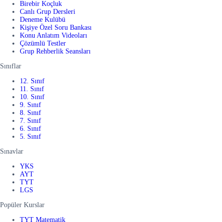
Birebir Koçluk
Canlı Grup Dersleri
Deneme Kulübü
Kişiye Özel Soru Bankası
Konu Anlatım Videoları
Çözümlü Testler
Grup Rehberlik Seansları
Sınıflar
12. Sınıf
11. Sınıf
10. Sınıf
9. Sınıf
8. Sınıf
7. Sınıf
6. Sınıf
5. Sınıf
Sınavlar
YKS
AYT
TYT
LGS
Popüler Kurslar
TYT Matematik