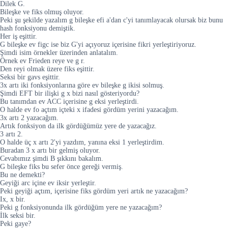
Dilek G.
Bileşke ve fiks olmuş oluyor.
Peki şu şekilde yazalım g bileşke efi a'dan c'yi tanımlayacak olursak biz bunu
hash fonksiyonu demiştik.
Her iş eşittir.
G bileşke ev figc ise biz G'yi açıyoruz içerisine fikri yerleştiriyoruz.
Şimdi isim örnekler üzerinden anlatalım.
Örnek ev Frieden reye ve g r.
Den reyi olmak üzere fiks eşittir.
Seksi bir gavs eşittir.
3x artı iki fonksiyonlarına göre ev bileşke g ikisi solmuş.
Şimdi EFT bir ilişki g x bizi nasıl gösteriyordu?
Bu tanımdan ev ACC içerisine g eksi yerleştirdi.
O halde ev fo açtım içteki x ifadesi gördüm yerini yazacağım.
3x artı 2 yazacağım.
Artık fonksiyon da ilk gördüğümüz yere de yazacağız.
3 artı 2.
O halde üç x artı 2'yi yazdım, yanına eksi 1 yerleştirdim.
Buradan 3 x artı bir gelmiş oluyor.
Cevabımız şimdi B şıkkını bakalım.
G bileşke fiks bu sefer önce gereği vermiş.
Bu ne demekti?
Geyiği arc içine ev iksir yerleştir.
Peki geyiği açtım, içerisine fiks gördüm yeri artık ne yazacağım?
Ix, x bir.
Peki g fonksiyonunda ilk gördüğüm yere ne yazacağım?
İlk seksi bir.
Peki gaye?