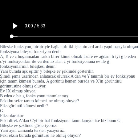
Bileşke fonksiyon, birbiriyle bağlantılı iki işlemin ard arda yapılmasıyla oluşan
fonksiyona bileşke fonksiyon denir.
A, B ve c boşanmadan farklı birer küme olmak üzere ev ağdam b iyi g b eden
c'yi fonksiyonları ile verilen az alan c yi fonksiyonuna ev ile g
fonksiyonlarının bileşkesi denir.
Yani burada aşk eşittir y bileşke ev şeklinde gösterilir.
Şimdi şema üzerinden anlatacak olursak A'dan ve Y tanımlı bir ev fonksiyonu
için tanım kümesi burada, A görüntü hemen burada ve X'in görüntüsü
görüntüsüne olmuş oluyor.
Ev IX olmuş oluyor.
B eden c bir g fonksiyonu tanımlanmış.
Peki bu sefer tanım kümesi ne olmuş oluyor?
Fiks görüntü kümesi nedir?
G.
Fiks olacaktır.
Peki direk A'dan C'yi bir hal fonksiyonu tanımlanıyor ise biz bunu G.
Bileşke ev şeklinde gösteriyoruz.
Yani aynı zamanda tersten yazıyoruz.
Peki eksin burada görüntüsü ne olmuş oluyor?