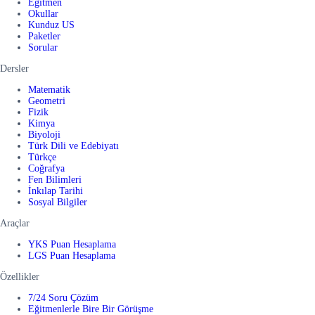
Eğitmen
Okullar
Kunduz US
Paketler
Sorular
Dersler
Matematik
Geometri
Fizik
Kimya
Biyoloji
Türk Dili ve Edebiyatı
Türkçe
Coğrafya
Fen Bilimleri
İnkılap Tarihi
Sosyal Bilgiler
Araçlar
YKS Puan Hesaplama
LGS Puan Hesaplama
Özellikler
7/24 Soru Çözüm
Eğitmenlerle Bire Bir Görüşme