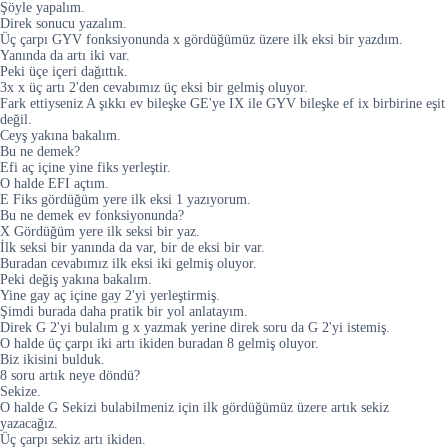
Şöyle yapalım.
Direk sonucu yazalım.
Üç çarpı GYV fonksiyonunda x gördüğümüz üzere ilk eksi bir yazdım.
Yanında da artı iki var.
Peki üçe içeri dağıttık.
3x x üç artı 2'den cevabımız üç eksi bir gelmiş oluyor.
Fark ettiyseniz A şıkkı ev bileşke GE'ye IX ile GYV bileşke ef ix birbirine eşit
değil.
Ceyş yakına bakalım.
Bu ne demek?
Efi aç içine yine fiks yerleştir.
O halde EFI açtım.
E Fiks gördüğüm yere ilk eksi 1 yazıyorum.
Bu ne demek ev fonksiyonunda?
X Gördüğüm yere ilk seksi bir yaz.
İlk seksi bir yanında da var, bir de eksi bir var.
Buradan cevabımız ilk eksi iki gelmiş oluyor.
Peki değiş yakına bakalım.
Yine gay aç içine gay 2'yi yerleştirmiş.
Şimdi burada daha pratik bir yol anlatayım.
Direk G 2'yi bulalım g x yazmak yerine direk soru da G 2'yi istemiş.
O halde üç çarpı iki artı ikiden buradan 8 gelmiş oluyor.
Biz ikisini bulduk.
8 soru artık neye döndü?
Sekize.
O halde G Sekizi bulabilmeniz için ilk gördüğümüz üzere artık sekiz
yazacağız.
Üç çarpı sekiz artı ikiden.