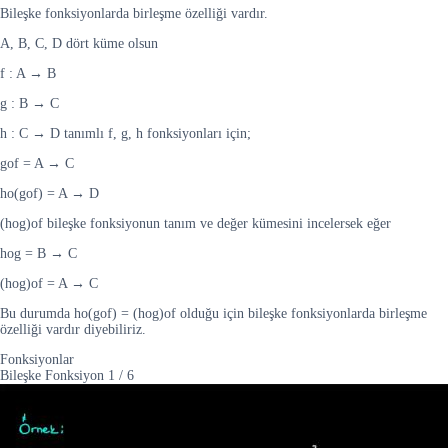
Bileşke fonksiyonlarda birleşme özelliği vardır.
A, B, C, D dört küme olsun
f : A → B
g : B → C
h : C → D tanımlı f, g, h fonksiyonları için;
gof = A → C
ho(gof) = A → D
(hog)of bileşke fonksiyonun tanım ve değer kümesini incelersek eğer
hog = B → C
(hog)of = A → C
Bu durumda ho(gof) = (hog)of olduğu için bileşke fonksiyonlarda birleşme
özelliği vardır diyebiliriz.
Fonksiyonlar
Bileşke Fonksiyon
1
/
6