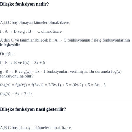
Bileşke fonksiyon nedir?
A,B,C boş olmayan kümeler olmak üzere;
f : A → B ve g : B → C olmak üzere
A’dan C’ye tanımlanabilecek h : A → C fonksiyonunu f ile g fonksiyonlarının
bileşkesidir.
Örneğin;
f : R → R ve f(x) = 2x + 5
g : R → R ve g(x) = 3x - 1 fonksiyonları verilmiştir. Bu durumda fog(x)
fonksiyonu ne olur?
fog(x) = f(g(x)) = f(3x-1) = 2(3x-1) + 5 = (6x-2) + 5 = 6x + 3
fog(x) = 6x + 3 tür.
Bileşke fonksiyon nasıl gösterilir?
A,B,C boş olamayan kümeler olmak üzere;