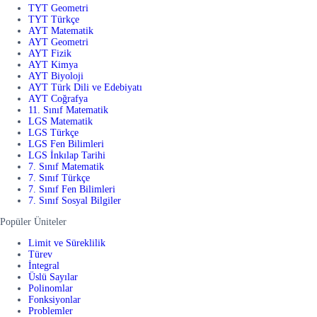
TYT Geometri
TYT Türkçe
AYT Matematik
AYT Geometri
AYT Fizik
AYT Kimya
AYT Biyoloji
AYT Türk Dili ve Edebiyatı
AYT Coğrafya
11. Sınıf Matematik
LGS Matematik
LGS Türkçe
LGS Fen Bilimleri
LGS İnkılap Tarihi
7. Sınıf Matematik
7. Sınıf Türkçe
7. Sınıf Fen Bilimleri
7. Sınıf Sosyal Bilgiler
Popüler Üniteler
Limit ve Süreklilik
Türev
İntegral
Üslü Sayılar
Polinomlar
Fonksiyonlar
Problemler