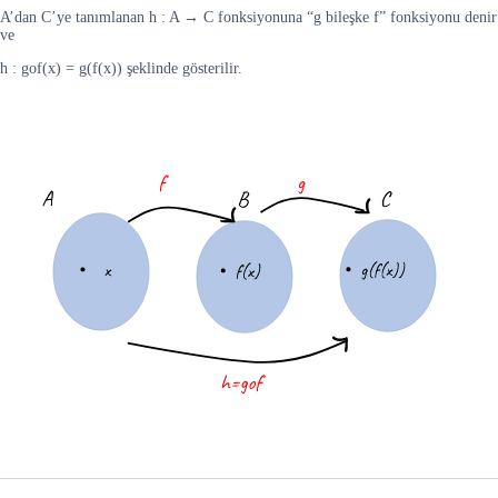
A’dan C’ye tanımlanan h : A → C fonksiyonuna “g bileşke f” fonksiyonu denir
ve
h : gof(x) = g(f(x)) şeklinde gösterilir.