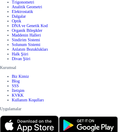
Trigonometri
Analitik Geometri
Elektrostatik
Dalgalar
Optik
DNA ve Genetik Kod
Organik Bileşikler
Maddenin Halleri
Sindirim Sistemi
Solunum Sistemi
Anlatım Bozuklukları
Halk Şiiri
Divan Şiiri
Kurumsal
Biz Kimiz
Blog
SSS
İletişim
KVKK
Kullanım Koşulları
Uygulamalar