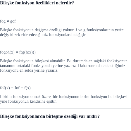
Bileşke fonksiyon özellikleri nelerdir?
fog ≠ gof
Bileşke fonksiyonun değişme özelliği yoktur. f ve g fonksiyonlarının yerini
değiştirirsek elde edeceğimiz fonksiyonlarda değişir.
fogoh(x) = f(g(h(x)))
Bileşke fonksiyonun bileşkesi alınabilir. Bu durumda en sağdaki fonksiyonun
tamamını ortadaki fonksiyonda yerine yazarız. Daha sonra da elde ettiğimiz
fonksiyonu en solda yerine yazarız.
foI(x) = Iof = f(x)
I birim fonksiyon olmak üzere, bir fonksiyonun birim fonksiyon ile bileşkesi
yine fonksiyonun kendisine eşittir.
Bileşke fonksiyonlarda birleşme özelliği var mıdır?