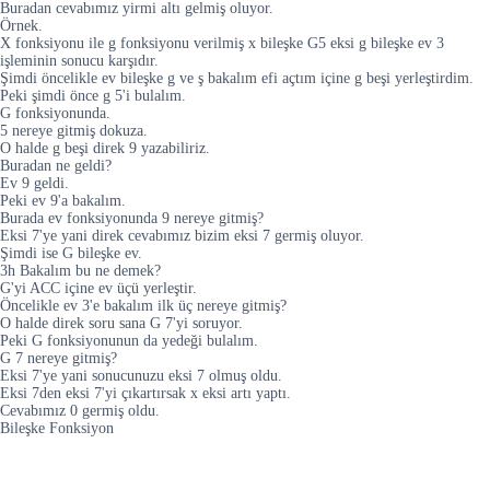
Buradan cevabımız yirmi altı gelmiş oluyor.
Örnek.
X fonksiyonu ile g fonksiyonu verilmiş x bileşke G5 eksi g bileşke ev 3
işleminin sonucu karşıdır.
Şimdi öncelikle ev bileşke g ve ş bakalım efi açtım içine g beşi yerleştirdim.
Peki şimdi önce g 5'i bulalım.
G fonksiyonunda.
5 nereye gitmiş dokuza.
O halde g beşi direk 9 yazabiliriz.
Buradan ne geldi?
Ev 9 geldi.
Peki ev 9'a bakalım.
Burada ev fonksiyonunda 9 nereye gitmiş?
Eksi 7'ye yani direk cevabımız bizim eksi 7 germiş oluyor.
Şimdi ise G bileşke ev.
3h Bakalım bu ne demek?
G'yi ACC içine ev üçü yerleştir.
Öncelikle ev 3'e bakalım ilk üç nereye gitmiş?
O halde direk soru sana G 7'yi soruyor.
Peki G fonksiyonunun da yedeği bulalım.
G 7 nereye gitmiş?
Eksi 7'ye yani sonucunuzu eksi 7 olmuş oldu.
Eksi 7den eksi 7'yi çıkartırsak x eksi artı yaptı.
Cevabımız 0 germiş oldu.
Bileşke Fonksiyon