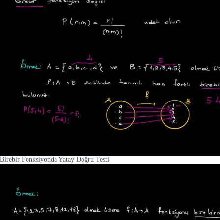
Birebir Fonksiyonda Yatay Doğru Testi