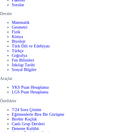
Paketler
Sorular
Dersler
Matematik
Geometri
Fizik
Kimya
Biyoloji
Türk Dili ve Edebiyatı
Türkçe
Coğrafya
Fen Bilimleri
İnkılap Tarihi
Sosyal Bilgiler
Araçlar
YKS Puan Hesaplama
LGS Puan Hesaplama
Özellikler
7/24 Soru Çözüm
Eğitmenlerle Bire Bir Görüşme
Birebir Koçluk
Canlı Grup Dersleri
Deneme Kulübü