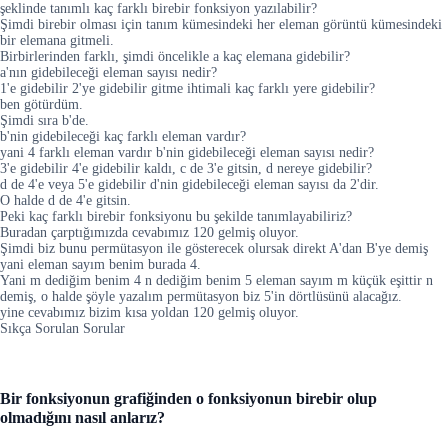
şeklinde tanımlı kaç farklı birebir fonksiyon yazılabilir?
Şimdi birebir olması için tanım kümesindeki her eleman görüntü kümesindeki
bir elemana gitmeli.
Birbirlerinden farklı, şimdi öncelikle a kaç elemana gidebilir?
a'nın gidebileceği eleman sayısı nedir?
1'e gidebilir 2'ye gidebilir gitme ihtimali kaç farklı yere gidebilir?
ben götürdüm.
Şimdi sıra b'de.
b'nin gidebileceği kaç farklı eleman vardır?
yani 4 farklı eleman vardır b'nin gidebileceği eleman sayısı nedir?
3'e gidebilir 4'e gidebilir kaldı, c de 3'e gitsin, d nereye gidebilir?
d de 4'e veya 5'e gidebilir d'nin gidebileceği eleman sayısı da 2'dir.
O halde d de 4'e gitsin.
Peki kaç farklı birebir fonksiyonu bu şekilde tanımlayabiliriz?
Buradan çarptığımızda cevabımız 120 gelmiş oluyor.
Şimdi biz bunu permütasyon ile gösterecek olursak direkt A'dan B'ye demiş
yani eleman sayım benim burada 4.
Yani m dediğim benim 4 n dediğim benim 5 eleman sayım m küçük eşittir n
demiş, o halde şöyle yazalım permütasyon biz 5'in dörtlüsünü alacağız.
yine cevabımız bizim kısa yoldan 120 gelmiş oluyor.
Sıkça Sorulan Sorular
Bir fonksiyonun grafiğinden o fonksiyonun birebir olup
olmadığını nasıl anlarız?