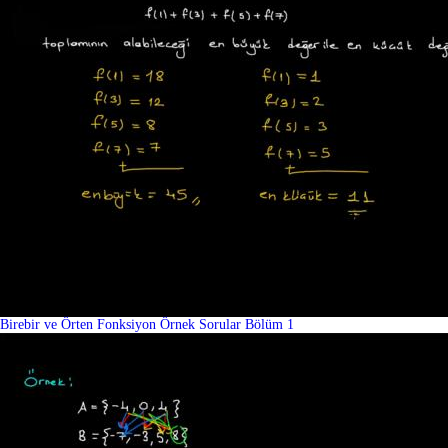
Birebir ve Örten Fonksiyon Örnek Sorular Bölüm 1