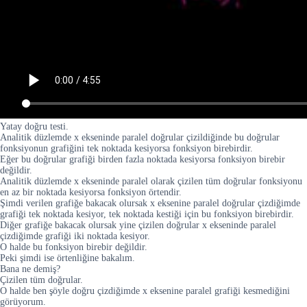
Yatay doğru testi.
Analitik düzlemde x ekseninde paralel doğrular çizildiğinde bu doğrular
fonksiyonun grafiğini tek noktada kesiyorsa fonksiyon birebirdir.
Eğer bu doğrular grafiği birden fazla noktada kesiyorsa fonksiyon birebir
değildir.
Analitik düzlemde x ekseninde paralel olarak çizilen tüm doğrular fonksiyonu
en az bir noktada kesiyorsa fonksiyon örtendir.
Şimdi verilen grafiğe bakacak olursak x eksenine paralel doğrular çizdiğimde
grafiği tek noktada kesiyor, tek noktada kestiği için bu fonksiyon birebirdir.
Diğer grafiğe bakacak olursak yine çizilen doğrular x ekseninde paralel
çizdiğimde grafiği iki noktada kesiyor.
O halde bu fonksiyon birebir değildir.
Peki şimdi ise örtenliğine bakalım.
Bana ne demiş?
Çizilen tüm doğrular.
O halde ben şöyle doğru çizdiğimde x eksenine paralel grafiği kesmediğini
görüyorum.