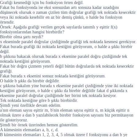
Grafiği kesmediği için bu fonksiyon örten değil.
Fakat bu fonksiyonda ise eksi sonsuzdan artı sonsuza kadar uzadığını
düşünecek olursak o zaman çizilen tüm doğrular grafiği tek noktada kesecektir
veya iki noktada kesebilir en az bir demiş çünkü, o halde bu fonksiyon
örtendir.
Örnek: Aşağıda grafiği verilen gerçek sayılarda tanımlı y eşittir f(x)
fonksiyonlarından hangisi birebirdir?
Birebir olma şartı neydi?
x ekseninde paralel doğrular çizdiğimde grafiği tek noktada kesmesi gerekiyor.
Fakat burada grafiği iki noktada kestiğini görüyorum, o halde a şıkkı birebir
değil.
b şıkkına bakacak olursak burada x eksenine paralel doğru çizdiğimde tek
noktada kestiğini görüyorum.
Fakat bir doğru çizmem yeterli değil bütün doğrularda tek noktada kesecektir
grafiği.
Fakat burada x eksenini sonsuz noktada kestiğini görüyorum.
O halde b şıkkı da birebir değildir.
c şıkkına bakalım yine burada x eksenine paralel çizdiğimde yine iki noktada
kestiğini görüyorum, o halde c şıkkı da birebir değildir fakat d şıkkında x
eksenine paralel doğrular çizdiğimde her birini tek noktada kesiyor.
Tek noktada kestiğine göre b şıkkı birebirdir.
Şimdi yeni özellikle devam edelim.
a'nın eleman sayısı eşittir m, b'nin eleman sayısı eşittir n, m küçük eşittir n
olmak üzere a dan b yazılabilecek birebir fonksiyon sayısını biz permütasyon
ile gösteriyoruz.
Şimdi bir örnek üzerinden hemen gösterelim.
A kümesinin elemanları a, b, c, d.
B kümesinin elemanları 1, 2, 3, 4, 5 olmak üzere f fonksiyonu a dan b ye