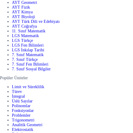
AYT Geometri
AYT Fizik
AYT Kimya
AYT Biyoloji
AYT Türk Dili ve Edebiyatı
AYT Coğrafya
11. Sınıf Matematik
LGS Matematik
LGS Türkçe
LGS Fen Bilimleri
LGS İnkılap Tarihi
7. Sınıf Matematik
7. Sınıf Türkçe
7. Sınıf Fen Bilimleri
7. Sınıf Sosyal Bilgiler
Popüler Üniteler
Limit ve Süreklilik
Türev
İntegral
Üslü Sayılar
Polinomlar
Fonksiyonlar
Problemler
Trigonometri
Analitik Geometri
Elektrostatik