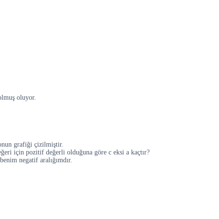
 olmuş oluyor.
nun grafiği çizilmiştir.
eğeri için pozitif değerli olduğuna göre c eksi a kaçtır?
 benim negatif aralığımdır.