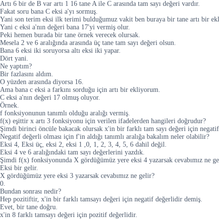
Artı 6 bir de B var artı 1 16 tane A ile C arasında tam sayı değeri vardır.
Fakat soru bana C eksi a'yı sormuş.
Yani son terim eksi ilk terimi bulduğumuz vakit ben buraya bir tane artı bir ek
Yani c eksi a'nın değeri bana 17'yi vermiş olur.
Peki hemen burada bir tane örnek verecek olursak.
Mesela 2 ve 6 aralığında arasında üç tane tam sayı değeri olsun.
Bana 6 eksi iki soruyorsa altı eksi iki yapar.
Dört yani.
Ne yaptım?
Bir fazlasını aldım.
O yüzden arasında diyorsa 16.
Ama bana c eksi a farkını sorduğu için artı bir ekliyorum.
C eksi a'nın değeri 17 olmuş oluyor.
Örnek.
f fonksiyonunun tanımlı olduğu aralığı vermiş.
f(x) eşittir x artı 3 fonksiyonu için verilen ifadelerden hangileri doğrudur?
Şimdi birinci öncüle bakacak olursak x'in bir farklı tam sayı değeri için negatif
Negatif değerli olması için f'in aldığı tanımlı aralığa bakalım neler olabilir?
Eksi 4, Eksi üç, eksi 2, eksi 1 ,0, 1, 2, 3, 4, 5, 6 dahil değil.
Eksi 4 ve 6 aralığındaki tam sayı değerlerini yazdık.
Şimdi f(x) fonksiyonunda X gördüğümüz yere eksi 4 yazarsak cevabımız ne ge
Eksi bir gelir.
X gördüğümüz yere eksi 3 yazarsak cevabımız ne gelir?
0.
Bundan sonrası nedir?
Hep pozitiftir, x'in bir farklı tamsayı değeri için negatif değerlidir demiş.
Evet, bir tane doğru.
x'in 8 farklı tamsayı değeri için pozitif değerlidir.