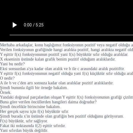
Merhaba arkadaşlar, konu başlığımız fonksiyonun pozitif veya negatif olduğu ar
Verilen fonksiyonun grafiğinde hangi aralıkta pozitif, hangi aralıkta negatif o
Y eşittir f(x) fonksiyonunun pozitif yani f(x) büyüktür sıfır olduğu aralıklar.
X ekseninin üstünde kalan grafik benim pozitif olduğum aralıklardır.
Yani bu nedir?
Eksi sonsuzdan a'ya kadar olan aralık ve b ile c arasındaki aralık pozitiftir.
Y eşittir f(x) fonksiyonunun negatif olduğu yani f(x) küçüktür sıfır olduğu aralı
O nedir?
A ile b ve c'den artı sonsuza kadar olan aralıklar pozitif aralıklardır.
Şimdi bununla ilgili bir örneğe bakalım.
Örnek.
Yandaki doğrusal parçalardan oluşan Y eşittir f(x) fonksiyonunun grafiği çizilmi
Buna göre verilen öncüllerden hangileri daima doğrudur?
Şimdi öncelikle birincisine bakalım.
Her gerçek sayısı için f(x) büyüktür sıfır.
Şimdi burada x'in üstünde olan grafiğin ben pozitif olduğunu görüyorum.
F(x) büyüktür, sıfır sağlıyor.
Fakat iki noktasında f(2) eşittir sıfırdır.
Yani sıfırdan büyük değildir.