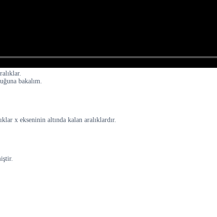
alıklar.
lduğuna bakalım.
klar x ekseninin altında kalan aralıklardır.
ştir.