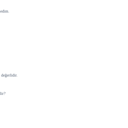
ledim.
 değerlidir.
lir?