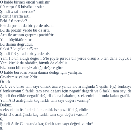
O halde birinci öncül yanlıştır.
f 0 çarpı f 6 büyüktür sıfır.
Şimdi x sıfır nerede?
Pozitif tarafta artı.
Peki f 6 nerede?
F 6 da şuralarda bir yerde olsun.
Bu da pozitif yerde bu da artı.
Artı ile artının çarpımı pozitiftir.
Yani büyüktür sıfır.
Bu daima doğrudur.
f eksi 3 küçüktür f5'ten.
Şimdi f 3 şurada bir yerde olsun.
Yani f 3'ün aldığı değer f 5'te şöyle şurada bir yerde olsun x 5'ten daha büyük
Yani küçük de olabilir, büyük de olabilir.
Biz bunu bilemeyiz aldığı değere göre.
O halde buradan kesin daima dediği için yanlıştır.
Cevabımız yalnız 2'dir.
Örnek.
A, b ve c birer tam sayı olmak üzere yanda a,c aralığında Y eşittir f(x) fonksiyo
f fonksiyonu 9 farklı tam sayı değeri için negatif değerli ve 6 farklı tam sayı d
Şimdi öncelikle negatif değerli olana bakalım, x ekseninin altında kalan grafik
Yani A B aralığında kaç farklı tam sayı değeri varmış?
Dokuz.
x ekseninin üstünde kalan aralık ise pozitif değerlidir.
Peki B c aralığında kaç farklı tam sayı değeri vardır?
6.
Şimdi A ile C arasında kaç farklı tam sayı değeri vardır?
9.