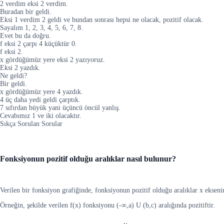
2 verdim eksi 2 verdim.
Buradan bir geldi.
Eksi 1 verdim 2 geldi ve bundan sonrası hepsi ne olacak, pozitif olacak.
Sayalım 1, 2, 3, 4, 5, 6, 7, 8.
Evet bu da doğru.
f eksi 2 çarpı 4 küçüktür 0.
f eksi 2.
x gördüğümüz yere eksi 2 yazıyoruz.
Eksi 2 yazdık.
Ne geldi?
Bir geldi.
x gördüğümüz yere 4 yazdık.
4 üç daha yedi geldi çarptık.
7 sıfırdan büyük yani üçüncü öncül yanlış.
Cevabımız 1 ve iki olacaktır.
Sıkça Sorulan Sorular
Fonksiyonun pozitif olduğu aralıklar nasıl bulunur?
Verilen bir fonksiyon grafiğinde, fonksiyonun pozitif olduğu aralıklar x eksenin
Örneğin, şekilde verilen f(x) fonksiyonu (-∞,a) U (b,c) aralığında pozitiftir.