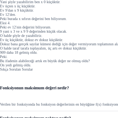
Yani şöyle yazabilirim ben x 0 küçüktür.
Ev üçten x üç küçüktür.
Ev 9'dan x 9 küçüktür.
Ev 12'den.
Peki burada x sıfırın değerini ben biliyorum.
Eksi 4.
Peki ev 12'nin değerini biliyorum.
9 yani x 3 ve x 9 9 değerinden küçük olacak.
O halde şöyle de yazabiliriz.
Ev üç küçüktür, dokuz ev dokuz küçüktür.
Dokuz bana gerçek sayılar kümesi dediği için değer vermiyorum toplamının ala
O halde taraf tarafa toplayalım, üç artı ev dokuz küçüktür.
909 daha 18 gelmiş oldu.
Peki.
Bu ifadenin alabileceği artık en büyük değer ne olmuş oldu?
On yedi gelmiş oldu.
Sıkça Sorulan Sorular
Fonksiyonun maksimum değeri nedir?
Verilen bir fonksiyonda bu fonksiyon değerlerinin en büyüğüne f(x) fonksiyo