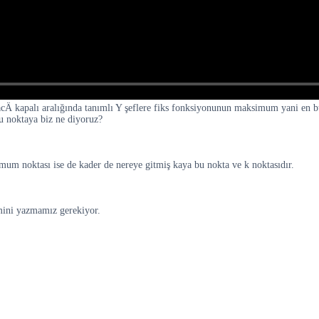
 kapalı aralığında tanımlı Y şeflere fiks fonksiyonunun maksimum yani en b
u noktaya biz ne diyoruz?
um noktası ise de kader de nereye gitmiş kaya bu nokta ve k noktasıdır.
mini yazmamız gerekiyor.