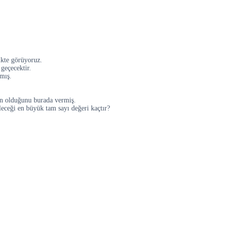
ikte görüyoruz.
 geçecektir.
lmış.
tan olduğunu burada vermiş.
ileceği en büyük tam sayı değeri kaçtır?