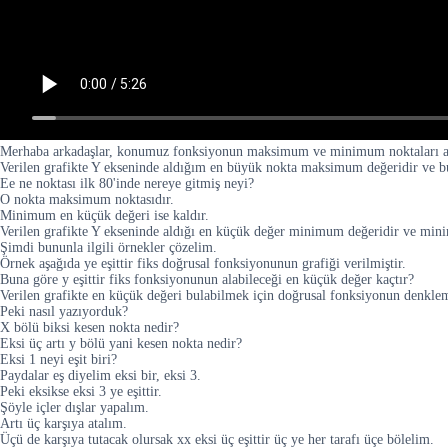
Merhaba arkadaşlar, konumuz fonksiyonun maksimum ve minimum noktaları acÄ
Verilen grafikte Y ekseninde aldığım en büyük nokta maksimum değeridir ve b
Ee ne noktası ilk 80'inde nereye gitmiş neyi?
O nokta maksimum noktasıdır.
Minimum en küçük değeri ise kaldır.
Verilen grafikte Y ekseninde aldığı en küçük değer minimum değeridir ve minim
Şimdi bununla ilgili örnekler çözelim.
Örnek aşağıda ye eşittir fiks doğrusal fonksiyonunun grafiği verilmiştir.
Buna göre y eşittir fiks fonksiyonunun alabileceği en küçük değer kaçtır?
Verilen grafikte en küçük değeri bulabilmek için doğrusal fonksiyonun denkle
Peki nasıl yazıyorduk?
X bölü biksi kesen nokta nedir?
Eksi üç artı y bölü yani kesen nokta nedir?
Eksi 1 neyi eşit biri?
Paydalar eş diyelim eksi bir, eksi 3.
Peki eksikse eksi 3 ye eşittir.
Şöyle içler dışlar yapalım.
Artı üç karşıya atalım.
Üçü de karşıya tutacak olursak xx eksi üç eşittir üç ye her tarafı üçe bölelim.