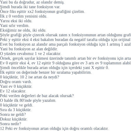
Yani bu da doğrudur, az olandır demiş.
Şimdi burada iki tane fonksiyon var.
Önce fiks eşittir xx2 fonksiyonun grafiğini çizelim.
İlk z 0 verdim yenisini oldu.
Yarısı eksi iki oldu.
Yani sıfır verdim.
Eksiğimiz ne oldu, iki oldu.
Şöyle grafiği şöyle çizecek olursak zaten x fonksiyonunun artan olduğunu graf
Peki y eşittir eksi 4 eksi bakalım buradan da negatif tarafta olduğu için orijinal
Evet bu fonksiyon az alandır ama parçalı fonksiyon olduğu için 1 artmış 1 aza
Yani bu fonksiyon az alan değildir.
O yüzden cevabımız 1 ve 2 olacaktır.
Örnek, gerçek sayılar kümesi üzerinde tanımlı artan bir ev fonksiyonu için ar
Ev 0 eşittir eksi 4, ev 12 eşittir 9 olduğuna göre ev 3 artı ev 9 toplamının alab
Şimdi öncelikle burada artan olduğu için içerdeki yani X eşittir 0.
İlk eşittir on değerinde benzer bir sıralama yapabilirim.
0 küçüktür, 10 2 ise artan da neydi?
Doğru orantı vardı.
Yani ev 0 küçüktür.
Ev 12 olacaktır.
Peki verilen değerleri de baz alacak olursak?
O halde ilk 80'inde şöyle yazalım.
0 küçüktür ve geldi.
Sıra da 3 küçüktür.
Sonra ne geldi?
Dokuz küçüktür.
Sonra nedir?
12 Peki ev fonksiyonun artan olduğu için doğru orantılı olacaktır.