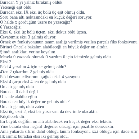
Buradan Y'yi yalnız bırakmış olduk.
Yeteneği eşit oldu.
Buradan eksi IX eksi üç bölü üç eşit olmuş oldu.
Soru bana altı noktasındaki en küçük değeri soruyor.
O halde x gördüğüm üzere ne yazacağız?
6 Yazacağız.
Eksi 6, eksi üç bölü üçten, eksi dokuz bölü üçten.
Cevabımız eksi 3 gelmiş oluyor.
Örnek ev fonksiyonunun tanım aralığı verilmiş verilen parçalı fiks fonksiyonu 
Birinci Öncel'e bakalım alabileceği en büyük değer on altıdır.
Şimdi aralıkları yerine koyalım.
Mesela 0 yazacak olursak 0 yazdım 0 için icimizde gelmiş oldu.
Eksi 2.
Peki 4 yazalım 4 için ne gelmiş oldu?
4'ten 2 çıkardım 2 gelmiş oldu.
Peki devam ediyorum aşağıda eksi 4 yazayım.
Eksi 4 çarpı eksi 4'ten de gelmiş oldu.
On altı gelmiş oldu.
Buradan 0 dahil değil.
O halde alabileceğim.
Burada en büyük değer ne gelmiş oldu?
On altı gelmiş oldu zaten.
Eksi üç, eksi 2, eksi bir yazarsam da devrimle olacaktır.
Küçülecek dir.
En büyük deği̇li̇m on altı alabilecek en küçük değer eksi tekidir.
Yine burada eksi negatif değerler olacağı için pozitife dönecektir.
Ama yukarda sıfırın dahil olduğu tanım fonksiyonu xx2 olduğu için ikide sıfır
İlk isimiz buradan eksi iki gelmiş oldu.