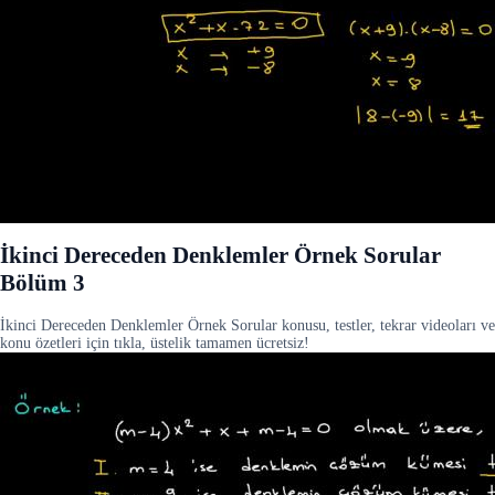
İkinci Dereceden Denklemler Örnek Sorular
Bölüm 3
İkinci Dereceden Denklemler Örnek Sorular konusu, testler, tekrar videoları ve
konu özetleri için tıkla, üstelik tamamen ücretsiz!