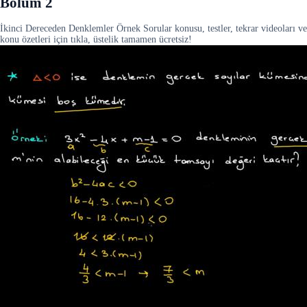
Bölüm 2
İkinci Dereceden Denklemler Örnek Sorular konusu, testler, tekrar videoları ve
konu özetleri için tıkla, üstelik tamamen ücretsiz!