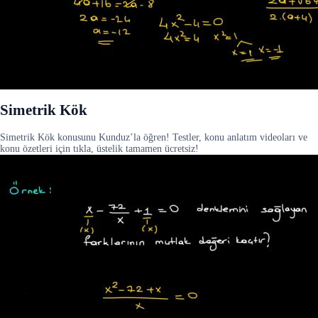
Simetrik Kök
Simetrik Kök konusunu Kunduz’la öğren! Testler, konu anlatım videoları ve
konu özetleri için tıkla, üstelik tamamen ücretsiz!