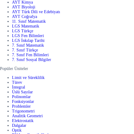
AYT Kimya
AYT Biyoloji
AYT Türk Dili ve Edebiyatı
AYT Coğrafya
11. Sınıf Matematik
LGS Matematik
LGS Türkçe
LGS Fen Bilimleri
LGS İnkılap Tarihi
7. Sınıf Matematik
7. Sınıf Türkçe
7. Sınıf Fen Bilimleri
7. Sınıf Sosyal Bilgiler
Popüler Üniteler
Limit ve Süreklilik
Türev
İntegral
Üslü Sayılar
Polinomlar
Fonksiyonlar
Problemler
Trigonometri
Analitik Geometri
Elektrostatik
Dalgalar
Optik