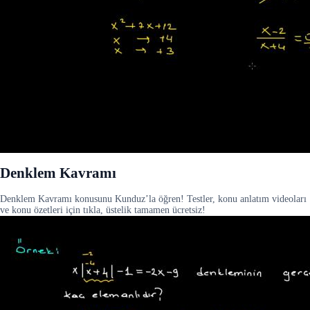
Denklem Kavramı
Denklem Kavramı konusunu Kunduz’la öğren! Testler, konu anlatım videoları
ve konu özetleri için tıkla, üstelik tamamen ücretsiz!