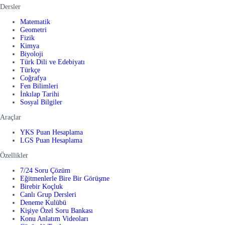
Dersler
Matematik
Geometri
Fizik
Kimya
Biyoloji
Türk Dili ve Edebiyatı
Türkçe
Coğrafya
Fen Bilimleri
İnkılap Tarihi
Sosyal Bilgiler
Araçlar
YKS Puan Hesaplama
LGS Puan Hesaplama
Özellikler
7/24 Soru Çözüm
Eğitmenlerle Bire Bir Görüşme
Birebir Koçluk
Canlı Grup Dersleri
Deneme Kulübü
Kişiye Özel Soru Bankası
Konu Anlatım Videoları