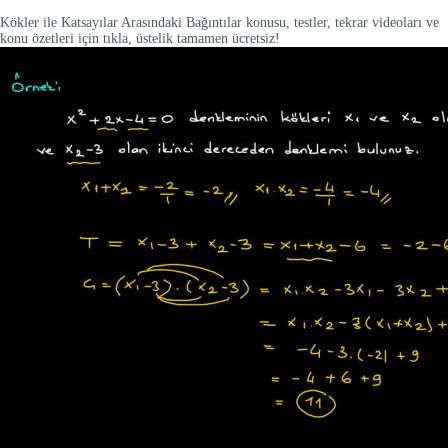
Kökler ile Katsayılar Arasındaki Bağıntılar konusu, testler, tekrar videoları ve
konu özetleri için tıkla, üstelik tamamen ücretsiz!