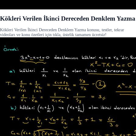
Kökleri Verilen İkinci Dereceden Denklem Yazma
Kökleri Verilen İkinci Dereceden Denklem Yazma konusu, testler, tekrar
videoları ve konu özetleri için tıkla, üstelik tamamen ücretsiz!