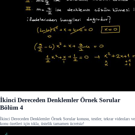
İkinci Dereceden Denklemler Örnek Sorular
Bölüm 4
İkinci Dereceden Denklemler Örnek Sorular konusu, testler, tekrar videoları ve
konu özetleri için tıkla, üstelik tamamen ücretsiz!