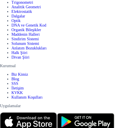
Trigonometri
Analitik Geometri
Elektrostatik
Dalgalar
Optik
DNA ve Genetik Kod
Organik Bileşikler
Maddenin Halleri
Sindirim Sistemi
Solunum Sistemi
Anlatım Bozuklukları
Halk Şiiri
Divan Şiiri
Kurumsal
Biz Kimiz
Blog
SSS
İletişim
KVKK
Kullanım Koşulları
Uygulamalar