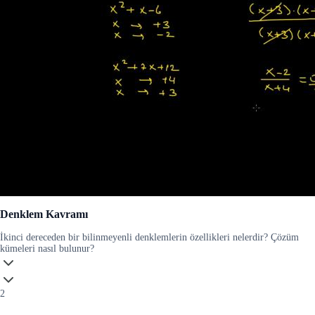
Denklem Kavramı
İkinci dereceden bir bilinmeyenli denklemlerin özellikleri nelerdir? Çözüm
kümeleri nasıl bulunur?
2