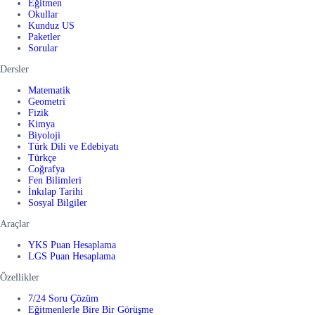
Eğitmen
Okullar
Kunduz US
Paketler
Sorular
Dersler
Matematik
Geometri
Fizik
Kimya
Biyoloji
Türk Dili ve Edebiyatı
Türkçe
Coğrafya
Fen Bilimleri
İnkılap Tarihi
Sosyal Bilgiler
Araçlar
YKS Puan Hesaplama
LGS Puan Hesaplama
Özellikler
7/24 Soru Çözüm
Eğitmenlerle Bire Bir Görüşme