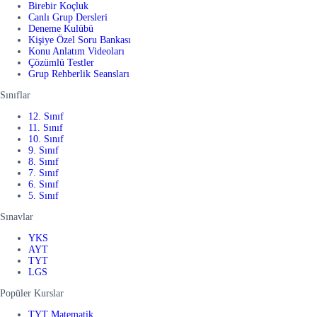
Birebir Koçluk
Canlı Grup Dersleri
Deneme Kulübü
Kişiye Özel Soru Bankası
Konu Anlatım Videoları
Çözümlü Testler
Grup Rehberlik Seansları
Sınıflar
12. Sınıf
11. Sınıf
10. Sınıf
9. Sınıf
8. Sınıf
7. Sınıf
6. Sınıf
5. Sınıf
Sınavlar
YKS
AYT
TYT
LGS
Popüler Kurslar
TYT Matematik