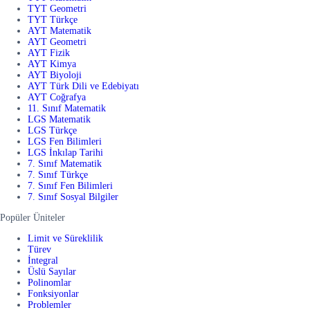
TYT Geometri
TYT Türkçe
AYT Matematik
AYT Geometri
AYT Fizik
AYT Kimya
AYT Biyoloji
AYT Türk Dili ve Edebiyatı
AYT Coğrafya
11. Sınıf Matematik
LGS Matematik
LGS Türkçe
LGS Fen Bilimleri
LGS İnkılap Tarihi
7. Sınıf Matematik
7. Sınıf Türkçe
7. Sınıf Fen Bilimleri
7. Sınıf Sosyal Bilgiler
Popüler Üniteler
Limit ve Süreklilik
Türev
İntegral
Üslü Sayılar
Polinomlar
Fonksiyonlar
Problemler