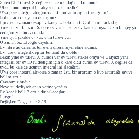
Zaten EFF türevi X değilse de de o olduğunu buldunuz.
Uhde unun integral ini alıyorum o da nedir?
U'ya göre integral aldığınızda üstü bir arttırdığı arttırdığı mı?
Bölüm artı c neye uu demiştiniz.
Epik ise o zaman cevap ev kareyi x bölü 2 artı C olmalıdır arkadaşlar.
Yine benzer bir soru Sadece ev var, bu sefer ev kare demişiz, bakın bir şey şu
dediğimizde türevi orada.
Yine aynı şekilde ev var, evin türevi var.
O zaman biz Efeoğlu diyelim.
Ev fikre uu derseniz tür evini diferansiyel eline aldınız.
Ev türevi isteğe ilk eşittir bu taraf da o oldu.
Bakın yine ev türevi X burada var ev türevi stakes oraya ve Uluyazı yeni
integrali bir ev IQ'su dediğim için o kare oldu burası ev türevi X değilse de
uydu bu kale'de ucunun integral ini alacağım.
U'ya göre integral alıyorsa o zaman üstü bir artırdım o küp arttırdığı sayıya
bölüm artı c.
Cevabımız budur.
Neye uu dediysek onun yerine yazdım.
Ev köpek bölü 3 artı c dir arkadaşlar.
İntegral
Değişken Değiştirme
2
/
6