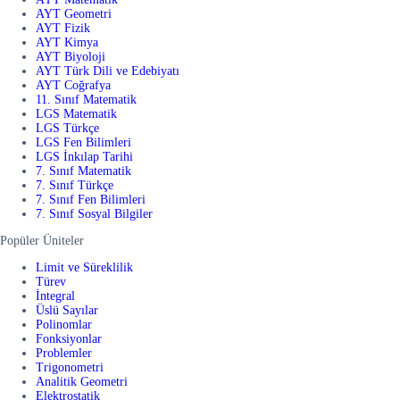
AYT Geometri
AYT Fizik
AYT Kimya
AYT Biyoloji
AYT Türk Dili ve Edebiyatı
AYT Coğrafya
11. Sınıf Matematik
LGS Matematik
LGS Türkçe
LGS Fen Bilimleri
LGS İnkılap Tarihi
7. Sınıf Matematik
7. Sınıf Türkçe
7. Sınıf Fen Bilimleri
7. Sınıf Sosyal Bilgiler
Popüler Üniteler
Limit ve Süreklilik
Türev
İntegral
Üslü Sayılar
Polinomlar
Fonksiyonlar
Problemler
Trigonometri
Analitik Geometri
Elektrostatik