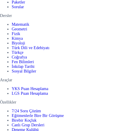
Paketler
Sorular
Dersler
Matematik
Geometri
Fizik
Kimya
Biyoloji
Türk Dili ve Edebiyatı
Türkçe
Coğrafya
Fen Bilimleri
İnkılap Tarihi
Sosyal Bilgiler
Araçlar
YKS Puan Hesaplama
LGS Puan Hesaplama
Özellikler
7/24 Soru Çözüm
Eğitmenlerle Bire Bir Görüşme
Birebir Koçluk
Canlı Grup Dersleri
Deneme Kulübü