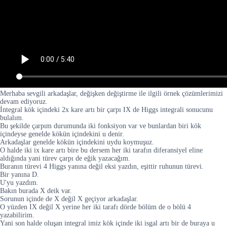
Merhaba sevgili arkadaşlar, değişken değiştirme ile ilgili örnek çözümlerimizi
devam ediyoruz.
İntegral kök içindeki 2x kare artı bir çarpı IX de Higgs integrali sonucunu
bulalım.
Bu şekilde çarpım durumunda iki fonksiyon var ve bunlardan biri kök
içindeyse genelde kökün içindekini u denir.
Arkadaşlar genelde kökün içindekini uydu koymuşuz.
O halde iki ix kare artı bire bu dersem her iki tarafın diferansiyel eline
aldığında yani türev çarpı de eğik yazacağım.
Buranın türevi 4 Higgs yanına değil eksi yazdın, eşittir ruhunun türevi.
Bir yanına D.
U'yu yazdım.
Bakın burada X deik var.
Sorunun içinde de X değil X geçiyor arkadaşlar.
O yüzden IX değil X yerine her iki tarafı dörde bölüm de o bölü 4
yazabilirim.
Yani son halde oluşan integral imiz kök içinde iki isgal artı bir de buraya u