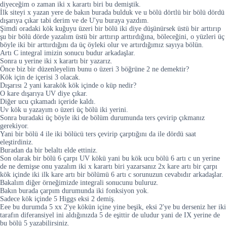
diyeceğim o zaman iki x karartı biri bu demiştik.
İlk siteyi x yazan yere de bakın burada bulduk ve u bölü dörtlü bir bölü dördü
dışarıya çıkar tabi derim ve de U'yu buraya yazdım.
Şimdi oradaki kök kuğuyu üzeri bir bölü iki diye düşünürsek üstü bir arttırıp
şu bir bölü dörde yazalım üstü bir arttırıp arttırdığına, böleceğini, o yüzleri üç
böyle iki bir arttırdığını da üç öyleki olur ve artırdığımız sayıya bölün.
Artı C integral imizin sonucu budur arkadaşlar.
Sonra u yerine iki x karartı bir yazarız.
Önce biz bir düzenleyelim bunu o üzeri 3 böğrüne 2 ne demektir?
Kök için de içerisi 3 olacak.
Dışarısı 2 yani karakök kök içinde o küp nedir?
O kare dışarıya UV diye çıkar.
Diğer ucu çıkamadı içeride kaldı.
Uv kök u yazayım o üzeri üç bölü iki yerini.
Sonra buradaki üç böyle iki de bölüm durumunda ters çevirip çıkmanız
gerekiyor.
Yani bir bölü 4 ile iki bölücü ters çevirip çarptığını da ile dördü saat
eleştirdiniz.
Buradan da bir belaltı elde ettiniz.
Son olarak bir bölü 6 çarpı UV kökü yani bu kök ucu bölü 6 artı c un yerine
de ne demişse onu yazalım iki x karartı biri yazarsanız 2x kare artı bir çarpı
kök içinde iki ilk kare artı bir bölümü 6 artı c sorunuzun cevabıdır arkadaşlar.
Bakalım diğer örneğimizde integrali sonucunu buluruz.
Bakın burada çarpım durumunda iki fonksiyon yok.
Sadece kök içinde 5 Higgs eksi 2 demiş.
Eee bu durumda 5 xx 2'ye kökün içine yine beşik, eksi 2'ye bu derseniz her iki
tarafın diferansiyel ini aldığınızda 5 de eşittir de uludur yani de IX yerine de
bu bölü 5 yazabilirsiniz.