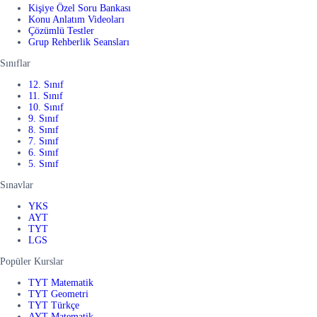
Kişiye Özel Soru Bankası
Konu Anlatım Videoları
Çözümlü Testler
Grup Rehberlik Seansları
Sınıflar
12. Sınıf
11. Sınıf
10. Sınıf
9. Sınıf
8. Sınıf
7. Sınıf
6. Sınıf
5. Sınıf
Sınavlar
YKS
AYT
TYT
LGS
Popüler Kurslar
TYT Matematik
TYT Geometri
TYT Türkçe
AYT Matematik