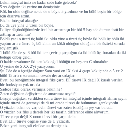
Bakın integral imiz ne kadar sade hale gelecek?
5 xx değerin iki yerine uu demiştiniz.
Kök bu oldu değilse ne de de u böyle 5 yazdınız ve bu bölü beşin bir bölge
için dışarıya attım.
Biz bu integral alacağız.
Bu da uye yine U üzeri bir böyle.
İkiliye düşündüğümüzde üstü bir arttırıp şu bir böl 5 başında dursun üstü bir
arttırıp arttırdı mı?
Böldü yani o üzeri üç bölü iki oldu yine o üzeri üç böyle iki bölü üç bölü iki
yaptım artı c üzere üç böl 2'nin un kökü olduğun olduğunu bir üstteki soruda
söylemiştik.
1 bölü 5'le de şu 3 böl iki ters çevirip çarptığını da iki bölü üç, buradan da iki
bölüğü onbeş geldi.
O halde cevabımız iki ucu kök oğul bölüğü on beş artı C olmalıdır.
U yerine de 5 XX 2'yi yazıyorum.
Şu 2'de de o içeriğe dağıtır Sam yani on IX eksi 4 çarpı kök içinde o 5 xx 2
bölü 15 artı c sorunuzun cevabı der arkadaşlar.
Evet, bu örneğimizde integral fiks çarpı EF türevi IX değil X kuralı verilen
bir fonksiyon yok ortada.
Sadece fikri olarak vermişiz bakın ne?
Zaten değişken değiştirme de amacımız neydi?
Birşeyi değişken verdikten sonra türev ini integral içinde integrali alınan şeyin
içinde türevi de gezmeyi de di mi orada türevi de bulunması gerekiyordu.
O yüzden bakın ev var, evin türevi var zaten istediğim şey var burada.
O yüzden biz fiks u dersek her iki tarafın difference eline alıyorum.
Türev çarpı değil X onun türevi bir çarpı de bu.
Evet EFF türevi değilse yine de U yazacak.
Bakın yeni integrali eksikse uu demiştiniz.