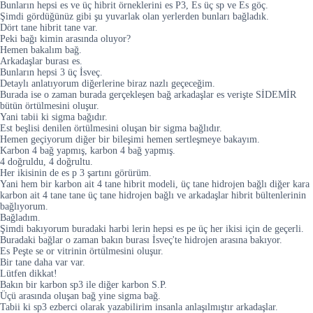
Bunların hepsi es ve üç hibrit örneklerini es P3, Es üç sp ve Es göç.
Şimdi gördüğünüz gibi şu yuvarlak olan yerlerden bunları bağladık.
Dört tane hibrit tane var.
Peki bağı kimin arasında oluyor?
Hemen bakalım bağ.
Arkadaşlar burası es.
Bunların hepsi 3 üç İsveç.
Detaylı anlatıyorum diğerlerine biraz nazlı geçeceğim.
Burada ise o zaman burada gerçekleşen bağ arkadaşlar es verişte SİDEMİR
bütün örtülmesini oluşur.
Yani tabii ki sigma bağıdır.
Est beşlisi denilen örtülmesini oluşan bir sigma bağlıdır.
Hemen geçiyorum diğer bir bileşimi hemen sertleşmeye bakayım.
Karbon 4 bağ yapmış, karbon 4 bağ yapmış.
4 doğruldu, 4 doğrultu.
Her ikisinin de es p 3 şartını görürüm.
Yani hem bir karbon ait 4 tane hibrit modeli, üç tane hidrojen bağlı diğer kara
karbon ait 4 tane tane üç tane hidrojen bağlı ve arkadaşlar hibrit bültenlerinin
bağlıyorum.
Bağladım.
Şimdi bakıyorum buradaki harbi lerin hepsi es pe üç her ikisi için de geçerli.
Buradaki bağlar o zaman bakın burası İsveç'te hidrojen arasına bakıyor.
Es Peşte se or vitrinin örtülmesini oluşur.
Bir tane daha var var.
Lütfen dikkat!
Bakın bir karbon sp3 ile diğer karbon S.P.
Üçü arasında oluşan bağ yine sigma bağ.
Tabii ki sp3 ezberci olarak yazabilirim insanla anlaşılmıştır arkadaşlar.