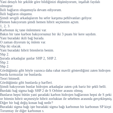
Yani detaylı bir şekilde göre bildiğinizi düşünüyorum, inşallah faydalı
olmuştur.
İkili bağların oluşumuyla devam ediyorum.
İkili bağların oluşumu.
Şimdi sevgili arkadaşlarım bu sefer karşıma pehlivanları geliyor.
Hemen bakıyorum şimdi hemen hibrit seçmenim açtım.
1, 2, 3.
Karbonun üç tane önlenmesi var.
Bakın bir tane karbon bakıyorsunuz bir iki 3 puanı bir kere saydım.
Yani buradaki ikili bağ burada.
O zaman diyorum üç önlem var.
Shp iki olacak.
Yani buradaki hibrit bitenlerin benim.
Shp 2.
Şurada arkadaşlar şunlar SHP 2, SHP 2.
Shp 2.
Shp 2.
Gördüğünüz gibi böyle yazınca daha rahat mavili gösterdiğimi zaten hidrojen
burda kırmızılar ise bunlarda.
Teori bitmedi.
Gördüğünüz gibi bunlarda p harfleri.
Şimdi bakıyorum bunlar hidrojen arkadaşlar zaten çok bariz bir şekli belli.
Burdaki bağ sigma bağı SHP 2 de S Orbiter arasını olmuş.
Bunların hepsi bütün yani şuradaki karbon hidrojen bağlarının hepsi de S peki
or bitenin hibrit seçmesiyle hibrit zorluktan ile sebebten arasında gerçekleşmiş.
Diğer bir bağ değiş konan bağ nedir?
Buradaki sigma bağı işte buradaki sigma bağı karbonun bir karbonun SP kirpi
Torumtay ile diğer karbonun s.