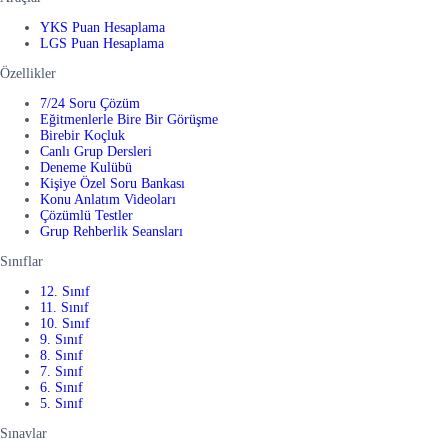
YKS Puan Hesaplama
LGS Puan Hesaplama
Özellikler
7/24 Soru Çözüm
Eğitmenlerle Bire Bir Görüşme
Birebir Koçluk
Canlı Grup Dersleri
Deneme Kulübü
Kişiye Özel Soru Bankası
Konu Anlatım Videoları
Çözümlü Testler
Grup Rehberlik Seansları
Sınıflar
12. Sınıf
11. Sınıf
10. Sınıf
9. Sınıf
8. Sınıf
7. Sınıf
6. Sınıf
5. Sınıf
Sınavlar