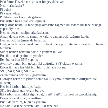
Peki Vitor Düzel'e tartışmışlar bir şey daha var.
Nedir arkadaşlar?
Pi bağı?
Pi vanası oluşur.
P Orbiter leri karşılıklı gelirler.
Biri üstten biri alttan etkileşimler.
Bu şekilde bakın iki tane çizgi olmasına rağmen bu sadece bir tane pi bağı
yapar diyoruz.
Hemen devam edelim arkadaşlarım.
Aman devam edelim, şimdi ne kaldı o zaman üçlü bağımız kaldı.
Hemen üçlü bağımızı da bakalım.
Evet, üçlü bu anda gördüğünüz gibi iki tane p or bitenin olması lazım hemen
buradan.
Şimdi hemen bakalım bakın 2 yöntem mi var?
Bir, iki, iki doğrultu iki yönden.
Ben bu karbon SNP yapmış.
Aynı şey bunun için geçerli iki doğrultu SVP olacak o zaman.
Bakın iki tane her biri için hibrit bir tane burası.
S&p, S&P, S&P, S&P yazdım.
Zaten burada pembelik gösterdim.
Hidrojen bariz bir şekilde benle S&P Seymour bülteninin örtüşmesi ile
oluşmuş.
Her biri karbon hidrojen bağı.
S&p ise şimdi geliyorum buraya.
İki karbon arasındaki sigma bağı S&P, S&P örtüşmesi de gerçekleşmiş.
Bakın buradaki bağ zannettim.
Bunu da yazdım, bunu da yazdım.
Ne kaldı iki tane pervan kaldı, iki tane ban.