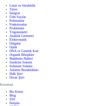
Limit ve Süreklilik
Türev
İntegral
Üslü Sayılar
Polinomlar
Fonksiyonlar
Problemler
Trigonometri
Analitik Geometri
Elektrostatik
Dalgalar
Optik
DNA ve Genetik Kod
Organik Bileşikler
Maddenin Halleri
Sindirim Sistemi
Solunum Sistemi
Anlatım Bozuklukları
Halk Şiiri
Divan Şiiri
Kurumsal
Biz Kimiz
Blog
SSS
İletişim