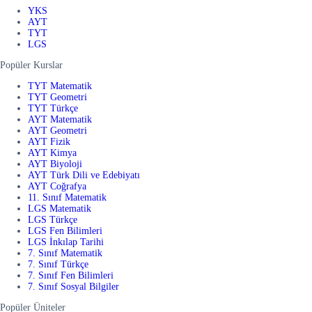
YKS
AYT
TYT
LGS
Popüler Kurslar
TYT Matematik
TYT Geometri
TYT Türkçe
AYT Matematik
AYT Geometri
AYT Fizik
AYT Kimya
AYT Biyoloji
AYT Türk Dili ve Edebiyatı
AYT Coğrafya
11. Sınıf Matematik
LGS Matematik
LGS Türkçe
LGS Fen Bilimleri
LGS İnkılap Tarihi
7. Sınıf Matematik
7. Sınıf Türkçe
7. Sınıf Fen Bilimleri
7. Sınıf Sosyal Bilgiler
Popüler Üniteler