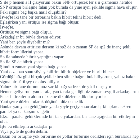
S ile p hemen s II çiziyorum bakın SNP örtüşecek ler s ii çizmemiz heralde
SNP örtüştü birleşme falan yok burada da yine aynı şekilde sigma hava oluşur.
Peki sigma bağ başka nasıl oluşabilir?
İsveç'te iki tane bir torbasını bakın hibrit telini hibrit dedi.
Eşleşirken yani örtüşür ise sigma bağı oluşur.
İsveç'te.
Örtüsüz ve sigma bağı oluşur.
Arkadaşlar bu böyle devam ediyor.
Yani ben şöyle diyebilir mi?
Aslında devam ettirirse dersem ki sp2 de o zaman SP de sp2 de inanç şekli
hibrit formüllerini yapar.
Sp ile sahnede hibrit yaptığını yapar.
Sp ile SP de hibrit yapar.
Şimdi o zaman yani sigma bağı yapar.
Yani o zaman şunu söyleyebilirim hibrit objelere ve hibrit bitene.
Gördüğünüz gibi birçok şekilde ben silme bağını bulabiliyorum, yalnız bakır
sigma bir sürü şey de oluşabiliyor.
Yalnız bir tane durumunuz var ki bağı sadece bir şekil oluşuyor.
Hemen geliyorum yan tarafa, yan tarafa geldiğimiz zaman sevgili arkadaşlarım
Peter bitirenlerin aldım düzleme dik düzleme dik duruyorlar.
Yani şerre düzlem olarak düşünün düz demedik.
Bunlar yan yana geldiğinde ya da şöyle geçiyor sorularda, kitaplarda eksen
paralel ya da karşımıza gelir.
Eksen paralel geldiklerinde bir tane yukardan, bir tane aşağıdan bir etkileşim
olur.
İşte bu etkileşim arkadaşlar pi.
Veya şöyle de gösterilebilir.
Bakın bir örtüşme yok birbirine de yollar birbirine dedikleri için buralarda hep