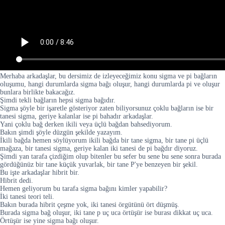
Merhaba arkadaşlar, bu dersimiz de izleyeceğimiz konu sigma ve pi bağların
oluşumu, hangi durumlarda sigma bağı oluşur, hangi durumlarda pi ve oluşur
bunlara birlikte bakacağız.
Şimdi tekli bağların hepsi sigma bağıdır.
Sigma şöyle bir işaretle gösteriyor zaten biliyorsunuz çoklu bağların ise bir
tanesi sigma, geriye kalanlar ise pi bahadır arkadaşlar.
Yani çoklu bağ derken ikili veya üçlü bağdan bahsediyorum.
Bakın şimdi şöyle düzgün şekilde yazayım.
İkili bağda hemen söylüyorum ikili bağda bir tane sigma, bir tane pi üçlü
mağaza, bir tanesi sigma, geriye kalan iki tanesi de pi bağdır diyoruz.
Şimdi yan tarafa çizdiğim olup bitenler bu sefer bu sene bu sene sonra burada
gördüğünüz bir tane küçük yuvarlak, bir tane P'ye benzeyen bir şekil.
Bu işte arkadaşlar hibrit bir.
Hibrit dedi.
Hemen geliyorum bu tarafa sigma bağını kimler yapabilir?
İki tanesi teori teli.
Bakın burada hibrit çeşme yok, iki tanesi örgütünü ört düşmüş.
Burada sigma bağ oluşur, iki tane p uç uca örtüşür ise burası dikkat uç uca.
Örtüşür ise yine sigma bağı oluşur.