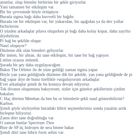
atomlar, olup bitenler birbirine bir şekle giriyorlar.
Yani tamamen bir etkileşim var.
Bir bir çevresinde böyle örtüşüyor.
Burada sigma bağı daha kuvvetli bir bağdır.
Burada ise bir etkileşim var, bir yukarıdan, bir aşağıdan ya da dev yollar
birbirlerini.
O yüzden arkadaşlar pilava oluşurken pi bağı daha kolay kopar, daha zayıftır
diyebilirim.
Pi bağ bu şekilde oluşur.
Nasıl oluşuyor?
Düzleme dik olan bitenleri geliyorlar.
Bir üstten, bir alttan, iki tane etkileşim, bir tane bir bağ yapıyor.
Lütfen orasını önlemli.
Şurada bir şey daha uygulayacağım.
Bakın The Orbiter ile de yüze geldiği zaman sigma yapar.
Böyle yan yana geldiğinde düzleme dik bir şekilde, yan yana geldiğinde de pi
bağ yapar diye de bunu özellikle vurguluyorum arkadaşlar.
Evet arkadaşlar şimdi de bu konuya devam ediyoruz.
Tek divanın oluşumuna bakıyorum, sizler için güzelce şekillerinin çizdim
bakalım.
C Haç dörtten Metehan da ben bu or bitenlerle şekli nasıl gösterebilirim?
Karbon.
Şimdi şöyle söyleyelim buradaki hibrit seçmenlerimiz sonda yazalım artık
birleşme biliyoruz.
Zaten dört tane doğrulttuğu var.
O zaman bunlar Spectrum Thor.
Bize de SP üç hidrojen de sera bitene bakar.
Şimdi dört tane hibrit form selim var.