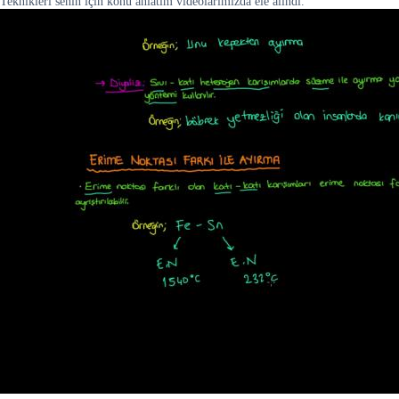
Teknikleri senin için konu anlatım videolarımızda ele alındı.