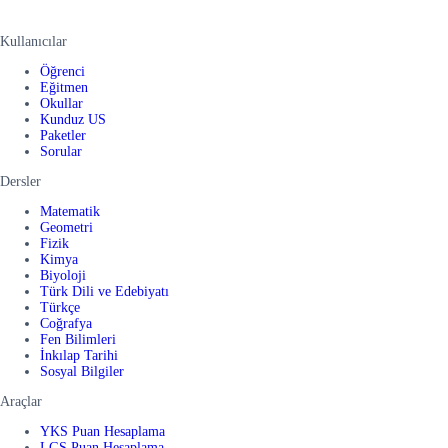
Kullanıcılar
Öğrenci
Eğitmen
Okullar
Kunduz US
Paketler
Sorular
Dersler
Matematik
Geometri
Fizik
Kimya
Biyoloji
Türk Dili ve Edebiyatı
Türkçe
Coğrafya
Fen Bilimleri
İnkılap Tarihi
Sosyal Bilgiler
Araçlar
YKS Puan Hesaplama
LGS Puan Hesaplama