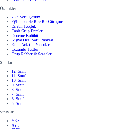
Özellikler
7/24 Soru Çözüm
Eğitmenlerle Bire Bir Görüşme
Birebir Koçluk
Canlı Grup Dersleri
Deneme Kulübü
Kişiye Özel Soru Bankası
Konu Anlatım Videoları
Çözümlü Testler
Grup Rehberlik Seansları
Sınıflar
12. Sınıf
11. Sınıf
10. Sınıf
9. Sınıf
8. Sınıf
7. Sınıf
6. Sınıf
5. Sınıf
Sınavlar
YKS
AYT