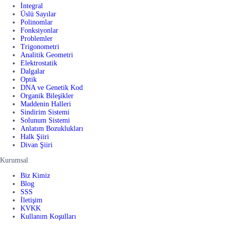
İntegral
Üslü Sayılar
Polinomlar
Fonksiyonlar
Problemler
Trigonometri
Analitik Geometri
Elektrostatik
Dalgalar
Optik
DNA ve Genetik Kod
Organik Bileşikler
Maddenin Halleri
Sindirim Sistemi
Solunum Sistemi
Anlatım Bozuklukları
Halk Şiiri
Divan Şiiri
Kurumsal
Biz Kimiz
Blog
SSS
İletişim
KVKK
Kullanım Koşulları