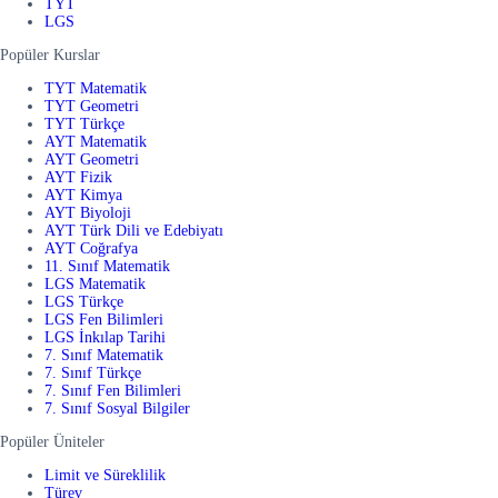
TYT
LGS
Popüler Kurslar
TYT Matematik
TYT Geometri
TYT Türkçe
AYT Matematik
AYT Geometri
AYT Fizik
AYT Kimya
AYT Biyoloji
AYT Türk Dili ve Edebiyatı
AYT Coğrafya
11. Sınıf Matematik
LGS Matematik
LGS Türkçe
LGS Fen Bilimleri
LGS İnkılap Tarihi
7. Sınıf Matematik
7. Sınıf Türkçe
7. Sınıf Fen Bilimleri
7. Sınıf Sosyal Bilgiler
Popüler Üniteler
Limit ve Süreklilik
Türev