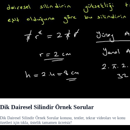
Dik Dairesel Silindir Örnek Sorular
Dik Dairesel Silindir Örnek Sorular konusu, testler, tekrar videoları ve konu
özetleri için tıkla, üstelik tamamen ücretsiz!