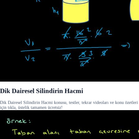
Dik Dairesel Silindirin Hacmi
Dik Dairesel Silindirin Hacmi konusu, testler, tekrar videoları ve konu özetleri
için tıkla, üstelik tamamen ücretsiz!