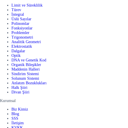
Limit ve Süreklilik
Türev
İntegral
Üslü Sayılar
Polinomlar
Fonksiyonlar
Problemler
Trigonometri
Analitik Geometri
Elektrostatik
Dalgalar
Optik
DNA ve Genetik Kod
Organik Bileşikler
Maddenin Halleri
Sindirim Sistemi
Solunum Sistemi
Anlatım Bozuklukları
Halk Şiiri
Divan Şiiri
Kurumsal
Biz Kimiz
Blog
SSS
İletişim
KVKK