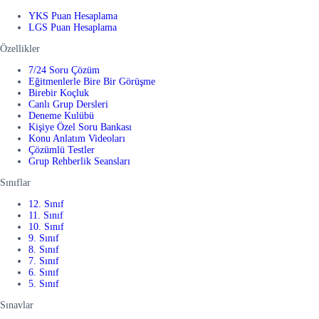
YKS Puan Hesaplama
LGS Puan Hesaplama
Özellikler
7/24 Soru Çözüm
Eğitmenlerle Bire Bir Görüşme
Birebir Koçluk
Canlı Grup Dersleri
Deneme Kulübü
Kişiye Özel Soru Bankası
Konu Anlatım Videoları
Çözümlü Testler
Grup Rehberlik Seansları
Sınıflar
12. Sınıf
11. Sınıf
10. Sınıf
9. Sınıf
8. Sınıf
7. Sınıf
6. Sınıf
5. Sınıf
Sınavlar