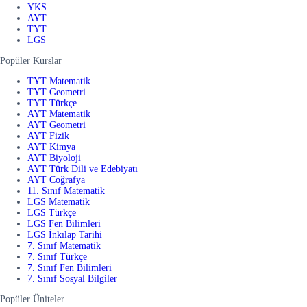
YKS
AYT
TYT
LGS
Popüler Kurslar
TYT Matematik
TYT Geometri
TYT Türkçe
AYT Matematik
AYT Geometri
AYT Fizik
AYT Kimya
AYT Biyoloji
AYT Türk Dili ve Edebiyatı
AYT Coğrafya
11. Sınıf Matematik
LGS Matematik
LGS Türkçe
LGS Fen Bilimleri
LGS İnkılap Tarihi
7. Sınıf Matematik
7. Sınıf Türkçe
7. Sınıf Fen Bilimleri
7. Sınıf Sosyal Bilgiler
Popüler Üniteler