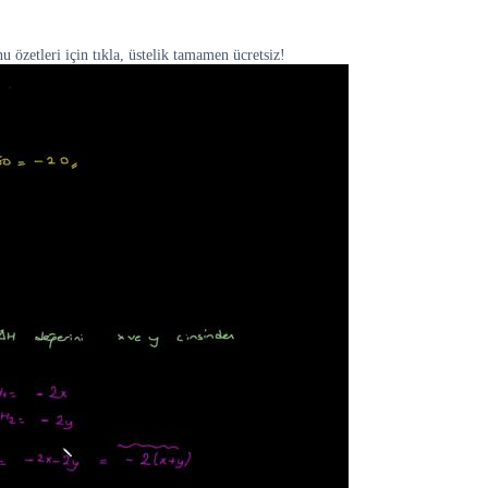
 özetleri için tıkla, üstelik tamamen ücretsiz!