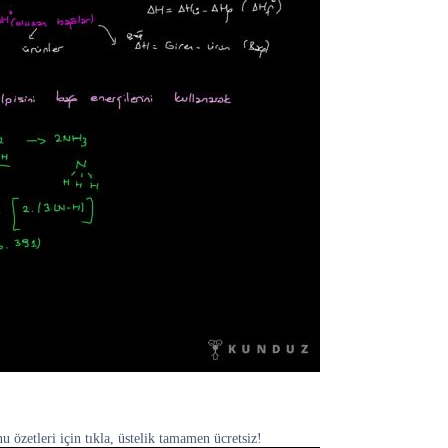
 özetleri için tıkla, üstelik tamamen ücretsiz!