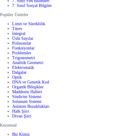
7. Sınıf Fen Bilimleri
7. Sınıf Sosyal Bilgiler
Popüler Üniteler
Limit ve Süreklilik
Türev
İntegral
Üslü Sayılar
Polinomlar
Fonksiyonlar
Problemler
Trigonometri
Analitik Geometri
Elektrostatik
Dalgalar
Optik
DNA ve Genetik Kod
Organik Bileşikler
Maddenin Halleri
Sindirim Sistemi
Solunum Sistemi
Anlatım Bozuklukları
Halk Şiiri
Divan Şiiri
Kurumsal
Biz Kimiz