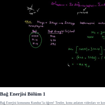
Bağ Enerjisi Bölüm 1
Bağ Enerjisi konusunu Kunduz’la öğren! Testler, konu anlatım videoları ve konu