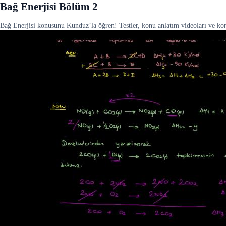
Bağ Enerjisi Bölüm 2
Bağ Enerjisi konusunu Kunduz’la öğren! Testler, konu anlatım videoları ve konu