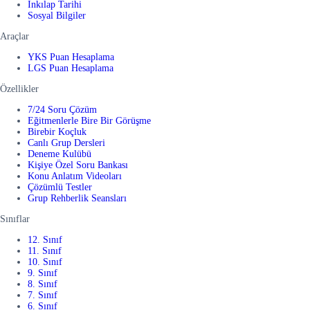
İnkılap Tarihi
Sosyal Bilgiler
Araçlar
YKS Puan Hesaplama
LGS Puan Hesaplama
Özellikler
7/24 Soru Çözüm
Eğitmenlerle Bire Bir Görüşme
Birebir Koçluk
Canlı Grup Dersleri
Deneme Kulübü
Kişiye Özel Soru Bankası
Konu Anlatım Videoları
Çözümlü Testler
Grup Rehberlik Seansları
Sınıflar
12. Sınıf
11. Sınıf
10. Sınıf
9. Sınıf
8. Sınıf
7. Sınıf
6. Sınıf