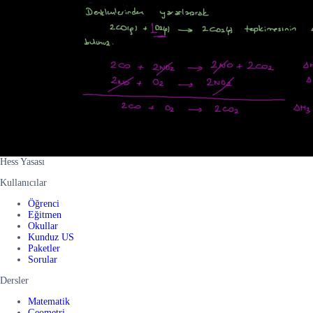
Hess Yasası
Kullanıcılar
Öğrenci
Eğitmen
Okullar
Kunduz US
Paketler
Sorular
Dersler
Matematik
Geometri