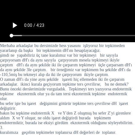
Merhaba arkadaşlar bu dersimizde hess yasasını işliyoruz bir tepkimeden
yararlanıp da başka bir tepkimenin dH'ını hesaplayacağız.
şimdi ne yapabiliriz üç tane kuralımız var bir tepkimeyi bir sayıyla
çarpıyorsam dH'ı da aynı sayıyla çarpıyorum mesela tepkimeyi ikiyle
çarptım dH'ı da aynı şekilde iki ile çarparım tepkimeyi üçle çarparsam dH'ı
da aynı şekilde 3le çarptım. bir örneğimiz var tepkimem bu şekilde dH'ı da
-110,5miş bu tekmeyi alıp da iki ile çarpıyorum ikiyle çarptım.
O zaman dH'ı da yine aynı şekilde işareti hiç ellemeden iki ile çarparım
arkadaşlar. ikinci kurala geçiyorum tepkime ters çevrilirse, bu ne demek?
Bunu önceki derslerimizde vurguladık. Tepkimeyi ters yazıyorsa endotermik
tepkime ekzotermik olur ya da tam tersi ekzotermik tepkime endotermik
olur.
bu sefer işte bu işaret değişimini götürür tepkime ters çevrilirse dH işaret
değiştirir.
bakın bu tepkime endotermik X ve Y'den Z oluşmuş bu sefer Z'yi girenlere
aldım X ve Y oluşur, ne oldu işaret değiştirdi burada tepkimem
endotermiktir, burada ise eksiyi gördüm ekzotermik olduğunu söyleyebilirim.
3.
kuralımıza geçelim tepkimeler toplanırsa dH değerleri de toplanır.