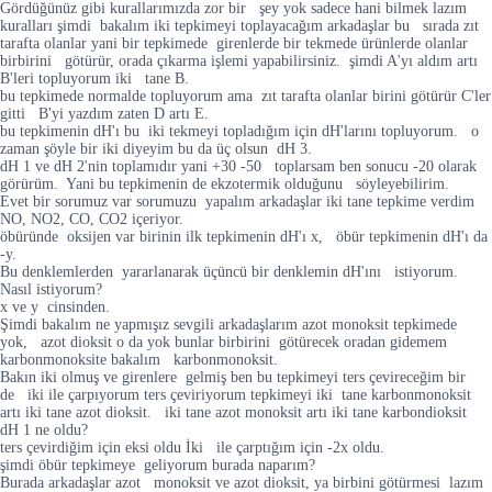
Gördüğünüz gibi kurallarımızda zor bir şey yok sadece hani bilmek lazım
kuralları şimdi bakalım iki tepkimeyi toplayacağım arkadaşlar bu sırada zıt
tarafta olanlar yani bir tepkimede girenlerde bir tekmede ürünlerde olanlar
birbirini götürür, orada çıkarma işlemi yapabilirsiniz. şimdi A'yı aldım artı
B'leri topluyorum iki tane B.
bu tepkimede normalde topluyorum ama zıt tarafta olanlar birini götürür C'ler
gitti B'yi yazdım zaten D artı E.
bu tepkimenin dH'ı bu iki tekmeyi topladığım için dH'larını topluyorum. o
zaman şöyle bir iki diyeyim bu da üç olsun dH 3.
dH 1 ve dH 2'nin toplamıdır yani +30 -50 toplarsam ben sonucu -20 olarak
görürüm. Yani bu tepkimenin de ekzotermik olduğunu söyleyebilirim.
Evet bir sorumuz var sorumuzu yapalım arkadaşlar iki tane tepkime verdim
NO, NO2, CO, CO2 içeriyor.
öbüründe oksijen var birinin ilk tepkimenin dH'ı x, öbür tepkimenin dH'ı da
-y.
Bu denklemlerden yararlanarak üçüncü bir denklemin dH'ını istiyorum.
Nasıl istiyorum?
x ve y cinsinden.
Şimdi bakalım ne yapmışız sevgili arkadaşlarım azot monoksit tepkimede
yok, azot dioksit o da yok bunlar birbirini götürecek oradan gidemem
karbonmonoksite bakalım karbonmonoksit.
Bakın iki olmuş ve girenlere gelmiş ben bu tepkimeyi ters çevireceğim bir
de iki ile çarpıyorum ters çeviriyorum tepkimeyi iki tane karbonmonoksit
artı iki tane azot dioksit. iki tane azot monoksit artı iki tane karbondioksit
dH 1 ne oldu?
ters çevirdiğim için eksi oldu İki ile çarptığım için -2x oldu.
şimdi öbür tepkimeye geliyorum burada naparım?
Burada arkadaşlar azot monoksit ve azot dioksit, ya birbini götürmesi lazım