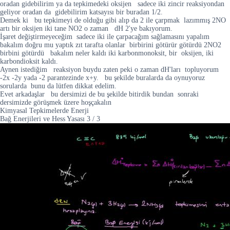
oradan gidebilirim ya da tepkimedeki oksijen sadece iki zincir reaksiyondan
geliyor oradan da gidebilirim katsayısı bir buradan 1/2.
Demek ki bu tepkimeyi de olduğu gibi alıp da 2 ile çarpmak lazımmış 2NO
artı bir oksijen iki tane NO2 o zaman dH 2'ye bakıyorum.
İşaret değiştirmeyeceğim sadece iki ile çarpacağım sağlamasını yapalım
bakalım doğru mu yaptık zıt tarafta olanlar birbirini götürür götürdü 2NO2
birbini götürdü bakalım neler kaldı iki karbonmonoksit, bir oksijen, iki
karbondioksit kaldı.
Aynen istediğim reaksiyon buydu zaten peki o zaman dH'ları topluyorum
-2x -2y yada -2 parantezinde x+y. bu şekilde buralarda da oynuyoruz
sorularda bunu da lütfen dikkat edelim.
Evet arkadaşlar bu dersimizi de bu şekilde bitirdik bundan sonraki
dersimizde görüşmek üzere hoşçakalın
Kimyasal Tepkimelerde Enerji
Bağ Enerjileri ve Hess Yasası
3
/
3