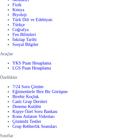
Fizik
Kimya
Biyoloji
Türk Dili ve Edebiyatı
Türkçe
Coğrafya
Fen Bilimleri
İnkılap Tarihi
Sosyal Bilgiler
Araçlar
YKS Puan Hesaplama
LGS Puan Hesaplama
Özellikler
7/24 Soru Çözüm
Eğitmenlerle Bire Bir Görüşme
Birebir Koçluk
Canlı Grup Dersleri
Deneme Kulübü
Kişiye Özel Soru Bankası
Konu Anlatım Videoları
Çözümlü Testler
Grup Rehberlik Seansları
Sınıflar