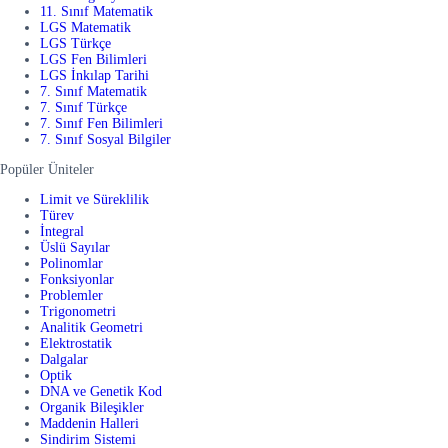
11. Sınıf Matematik
LGS Matematik
LGS Türkçe
LGS Fen Bilimleri
LGS İnkılap Tarihi
7. Sınıf Matematik
7. Sınıf Türkçe
7. Sınıf Fen Bilimleri
7. Sınıf Sosyal Bilgiler
Popüler Üniteler
Limit ve Süreklilik
Türev
İntegral
Üslü Sayılar
Polinomlar
Fonksiyonlar
Problemler
Trigonometri
Analitik Geometri
Elektrostatik
Dalgalar
Optik
DNA ve Genetik Kod
Organik Bileşikler
Maddenin Halleri
Sindirim Sistemi