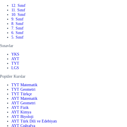
12. Sınıf
11. Sınıf
10. Sınıf
9. Sınıf
8. Sınıf
7. Sınıf
6. Sınıf
5. Sınıf
Sınavlar
YKS
AYT
TYT
LGS
Popüler Kurslar
TYT Matematik
TYT Geometri
TYT Türkçe
AYT Matematik
AYT Geometri
AYT Fizik
AYT Kimya
AYT Biyoloji
AYT Türk Dili ve Edebiyatı
AYT Coğrafya