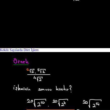
Köklü Sayılarda Dört İşlem