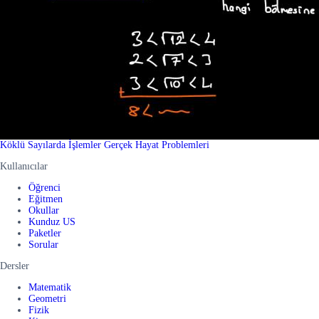
Köklü Sayılarda İşlemler Gerçek Hayat Problemleri
Kullanıcılar
Öğrenci
Eğitmen
Okullar
Kunduz US
Paketler
Sorular
Dersler
Matematik
Geometri
Fizik