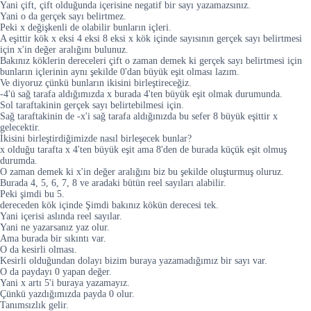
Yani çift, çift olduğunda içerisine negatif bir sayı yazamazsınız.
Yani o da gerçek sayı belirtmez.
Peki x değişkenli de olabilir bunların içleri.
A eşittir kök x eksi 4 eksi 8 eksi x kök içinde sayısının gerçek sayı belirtmesi
için x'in değer aralığını bulunuz.
Bakınız köklerin dereceleri çift o zaman demek ki gerçek sayı belirtmesi için
bunların içlerinin aynı şekilde 0'dan büyük eşit olması lazım.
Ve diyoruz çünkü bunların ikisini birleştireceğiz.
-4'ü sağ tarafa aldığımızda x burada 4'ten büyük eşit olmak durumunda.
Sol taraftakinin gerçek sayı belirtebilmesi için.
Sağ taraftakinin de -x'i sağ tarafa aldığınızda bu sefer 8 büyük eşittir x
gelecektir.
İkisini birleştirdiğimizde nasıl birleşecek bunlar?
x olduğu tarafta x 4'ten büyük eşit ama 8'den de burada küçük eşit olmuş
durumda.
O zaman demek ki x'in değer aralığını biz bu şekilde oluşturmuş oluruz.
Burada 4, 5, 6, 7, 8 ve aradaki bütün reel sayıları alabilir.
Peki şimdi bu 5.
dereceden kök içinde Şimdi bakınız kökün derecesi tek.
Yani içerisi aslında reel sayılar.
Yani ne yazarsanız yaz olur.
Ama burada bir sıkıntı var.
O da kesirli olması.
Kesirli olduğundan dolayı bizim buraya yazamadığımız bir sayı var.
O da paydayı 0 yapan değer.
Yani x artı 5'i buraya yazamayız.
Çünkü yazdığımızda payda 0 olur.
Tanımsızlık gelir.