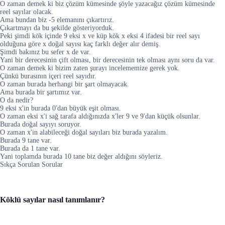
O zaman demek ki biz çözüm kümesinde şöyle yazacağız çözüm kümesinde
reel sayılar olacak.
Ama bundan biz -5 elemanını çıkartırız.
Çıkartmayı da bu şekilde gösteriyorduk.
Peki şimdi kök içinde 9 eksi x ve küp kök x eksi 4 ifadesi bir reel sayı
olduğuna göre x doğal sayısı kaç farklı değer alır demiş.
Şimdi bakınız bu sefer x de var.
Yani bir derecesinin çift olması, bir derecesinin tek olması aynı soru da var.
O zaman demek ki bizim zaten şurayı incelememize gerek yok.
Çünkü burasının içeri reel sayıdır.
O zaman burada herhangi bir şart olmayacak.
Ama burada bir şartımız var.
O da nedir?
9 eksi x'in burada 0'dan büyük eşit olması.
O zaman eksi x'i sağ tarafa aldığınızda x'ler 9 ve 9'dan küçük olsunlar.
Burada doğal sayıyı soruyor.
O zaman x'in alabileceği doğal sayıları biz burada yazalım.
Burada 9 tane var.
Burada da 1 tane var.
Yani toplamda burada 10 tane biz değer aldığını söyleriz.
Sıkça Sorulan Sorular
Köklü sayılar nasıl tanımlanır?