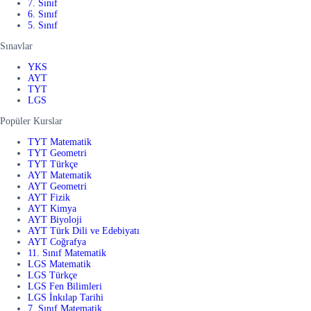
7. Sınıf
6. Sınıf
5. Sınıf
Sınavlar
YKS
AYT
TYT
LGS
Popüler Kurslar
TYT Matematik
TYT Geometri
TYT Türkçe
AYT Matematik
AYT Geometri
AYT Fizik
AYT Kimya
AYT Biyoloji
AYT Türk Dili ve Edebiyatı
AYT Coğrafya
11. Sınıf Matematik
LGS Matematik
LGS Türkçe
LGS Fen Bilimleri
LGS İnkılap Tarihi
7. Sınıf Matematik