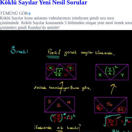
Köklü Sayılar Yeni Nesil Sorular
TÜMÜNÜ GÖR
Köklü Sayılar konu anlatımı videolarımızı izlediysen şimdi sıra soru
çözümünde. Köklü Sayılar konusunda 5 bölümden oluşan yeni nesil örnek soru
çözümleri şimdi Kunduz'da seninle!