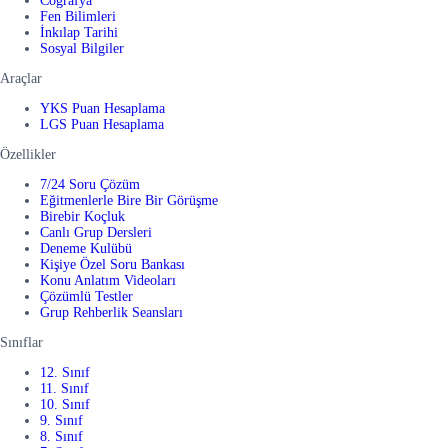
Coğrafya
Fen Bilimleri
İnkılap Tarihi
Sosyal Bilgiler
Araçlar
YKS Puan Hesaplama
LGS Puan Hesaplama
Özellikler
7/24 Soru Çözüm
Eğitmenlerle Bire Bir Görüşme
Birebir Koçluk
Canlı Grup Dersleri
Deneme Kulübü
Kişiye Özel Soru Bankası
Konu Anlatım Videoları
Çözümlü Testler
Grup Rehberlik Seansları
Sınıflar
12. Sınıf
11. Sınıf
10. Sınıf
9. Sınıf
8. Sınıf