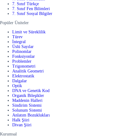
7. Sınıf Türkçe
7. Sınıf Fen Bilimleri
7. Sınıf Sosyal Bilgiler
Popüler Üniteler
Limit ve Süreklilik
Türev
İntegral
Üslü Sayılar
Polinomlar
Fonksiyonlar
Problemler
Trigonometri
Analitik Geometri
Elektrostatik
Dalgalar
Optik
DNA ve Genetik Kod
Organik Bileşikler
Maddenin Halleri
Sindirim Sistemi
Solunum Sistemi
Anlatım Bozuklukları
Halk Şiiri
Divan Şiiri
Kurumsal