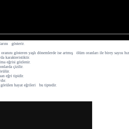
arını gösterir.
anını gösteren yaşlı dönemlerde ise artmış ölüm oranları ile birey sayısı hızl
 karakteristiktir.
a eğrisi gözlenir.
nlarda çizilir.
örülür.
n eğri tipidir.
dır.
örülen hayat eğrileri bu tiptedir.