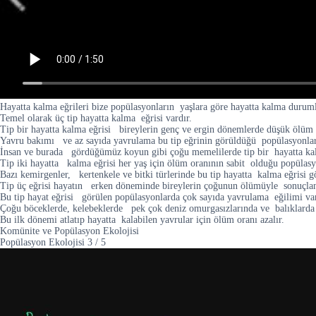
Hayatta kalma eğrileri bize popülasyonların yaşlara göre hayatta kalma duruml
Temel olarak üç tip hayatta kalma eğrisi vardır.
Tip bir hayatta kalma eğrisi bireylerin genç ve ergin dönemlerde düşük ölüm or
Yavru bakımı ve az sayıda yavrulama bu tip eğrinin görüldüğü popülasyonlarda
İnsan ve burada gördüğümüz koyun gibi çoğu memelilerde tip bir hayatta kalm
Tip iki hayatta kalma eğrisi her yaş için ölüm oranının sabit olduğu popülasyo
Bazı kemirgenler, kertenkele ve bitki türlerinde bu tip hayatta kalma eğrisi g
Tip üç eğrisi hayatın erken döneminde bireylerin çoğunun ölümüyle sonuçlana
Bu tip hayat eğrisi görülen popülasyonlarda çok sayıda yavrulama eğilimi var
Çoğu böceklerde, kelebeklerde pek çok deniz omurgasızlarında ve balıklarda g
Bu ilk dönemi atlatıp hayatta kalabilen yavrular için ölüm oranı azalır.
Komünite ve Popülasyon Ekolojisi
Popülasyon Ekolojisi
3
/
5