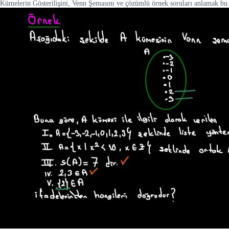
Kümelerin Gösterilişini, Venn Şemasını ve çözümlü örnek soruları anlamak bu se