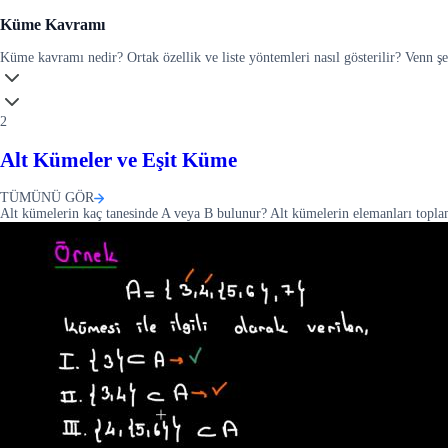
Küme Kavramı
Küme kavramı nedir? Ortak özellik ve liste yöntemleri nasıl gösterilir? Venn ş
2
Alt Kümeler ve Eşit Küme
TÜMÜNÜ GÖR
Alt kümelerin kaç tanesinde A veya B bulunur? Alt kümelerin elemanları toplam