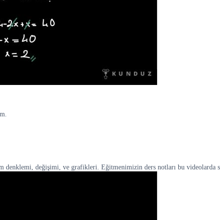
im.
ım denklemi, değişimi, ve grafikleri. Eğitmenimizin ders notları bu videolarda 