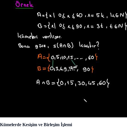
Kümelerde Kesişim ve Birleşim İşlemi