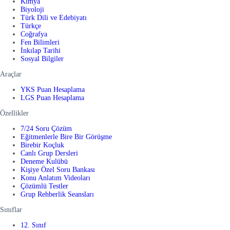
Kimya
Biyoloji
Türk Dili ve Edebiyatı
Türkçe
Coğrafya
Fen Bilimleri
İnkılap Tarihi
Sosyal Bilgiler
Araçlar
YKS Puan Hesaplama
LGS Puan Hesaplama
Özellikler
7/24 Soru Çözüm
Eğitmenlerle Bire Bir Görüşme
Birebir Koçluk
Canlı Grup Dersleri
Deneme Kulübü
Kişiye Özel Soru Bankası
Konu Anlatım Videoları
Çözümlü Testler
Grup Rehberlik Seansları
Sınıflar
12. Sınıf