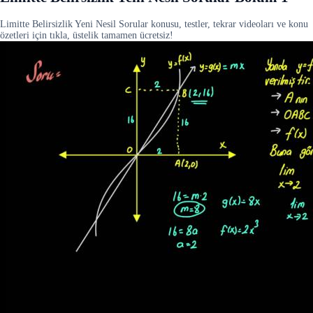
Limitte Belirsizlik Yeni Nesil Sorular konusu, testler, tekrar videoları ve konu
özetleri için tıkla, üstelik tamamen ücretsiz!