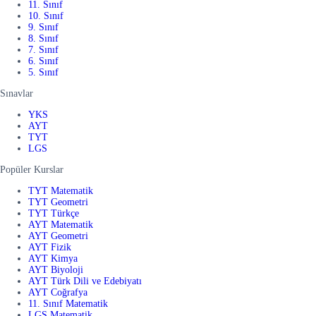
11. Sınıf
10. Sınıf
9. Sınıf
8. Sınıf
7. Sınıf
6. Sınıf
5. Sınıf
Sınavlar
YKS
AYT
TYT
LGS
Popüler Kurslar
TYT Matematik
TYT Geometri
TYT Türkçe
AYT Matematik
AYT Geometri
AYT Fizik
AYT Kimya
AYT Biyoloji
AYT Türk Dili ve Edebiyatı
AYT Coğrafya
11. Sınıf Matematik
LGS Matematik