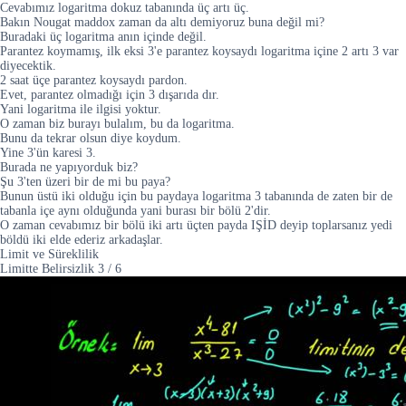
Cevabımız logaritma dokuz tabanında üç artı üç.
Bakın Nougat maddox zaman da altı demiyoruz buna değil mi?
Buradaki üç logaritma anın içinde değil.
Parantez koymamış, ilk eksi 3'e parantez koysaydı logaritma içine 2 artı 3 var
diyecektik.
2 saat üçe parantez koysaydı pardon.
Evet, parantez olmadığı için 3 dışarıda dır.
Yani logaritma ile ilgisi yoktur.
O zaman biz burayı bulalım, bu da logaritma.
Bunu da tekrar olsun diye koydum.
Yine 3'ün karesi 3.
Burada ne yapıyorduk biz?
Şu 3'ten üzeri bir de mi bu paya?
Bunun üstü iki olduğu için bu paydaya logaritma 3 tabanında de zaten bir de
tabanla içe aynı olduğunda yani burası bir bölü 2'dir.
O zaman cevabımız bir bölü iki artı üçten payda IŞİD deyip toplarsanız yedi
böldü iki elde ederiz arkadaşlar.
Limit ve Süreklilik
Limitte Belirsizlik
3
/
6