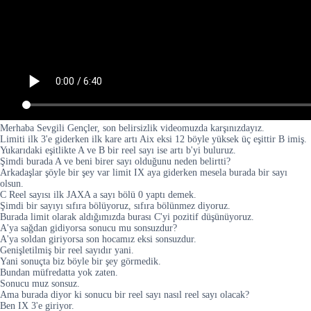
Merhaba Sevgili Gençler, son belirsizlik videomuzda karşınızdayız.
Limiti ilk 3'e giderken ilk kare artı Aix eksi 12 böyle yüksek üç eşittir B imiş.
Yukarıdaki eşitlikte A ve B bir reel sayı ise artı b'yi buluruz.
Şimdi burada A ve beni birer sayı olduğunu neden belirtti?
Arkadaşlar şöyle bir şey var limit IX aya giderken mesela burada bir sayı
olsun.
C Reel sayısı ilk JAXA a sayı bölü 0 yaptı demek.
Şimdi bir sayıyı sıfıra bölüyoruz, sıfıra bölünmez diyoruz.
Burada limit olarak aldığımızda burası C'yi pozitif düşünüyoruz.
A'ya sağdan gidiyorsa sonucu mu sonsuzdur?
A'ya soldan giriyorsa son hocamız eksi sonsuzdur.
Genişletilmiş bir reel sayıdır yani.
Yani sonuçta biz böyle bir şey görmedik.
Bundan müfredatta yok zaten.
Sonucu muz sonsuz.
Ama burada diyor ki sonucu bir reel sayı nasıl reel sayı olacak?
Ben IX 3'e giriyor.