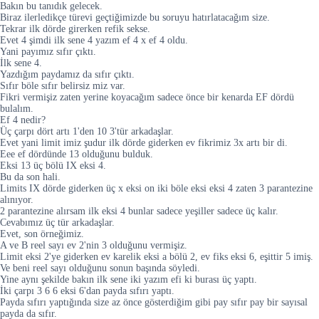
Bakın bu tanıdık gelecek.
Biraz ilerledikçe türevi geçtiğimizde bu soruyu hatırlatacağım size.
Tekrar ilk dörde girerken refik sekse.
Evet 4 şimdi ilk sene 4 yazım ef 4 x ef 4 oldu.
Yani payımız sıfır çıktı.
İlk sene 4.
Yazdığım paydamız da sıfır çıktı.
Sıfır böle sıfır belirsiz miz var.
Fikri vermişiz zaten yerine koyacağım sadece önce bir kenarda EF dördü
bulalım.
Ef 4 nedir?
Üç çarpı dört artı 1'den 10 3'tür arkadaşlar.
Evet yani limit imiz şudur ilk dörde giderken ev fikrimiz 3x artı bir di.
Eee ef dördünde 13 olduğunu bulduk.
Eksi 13 üç bölü IX eksi 4.
Bu da son hali.
Limits IX dörde giderken üç x eksi on iki böle eksi eksi 4 zaten 3 parantezine
alınıyor.
2 parantezine alırsam ilk eksi 4 bunlar sadece yeşiller sadece üç kalır.
Cevabımız üç tür arkadaşlar.
Evet, son örneğimiz.
A ve B reel sayı ev 2'nin 3 olduğunu vermişiz.
Limit eksi 2'ye giderken ev karelik eksi a bölü 2, ev fiks eksi 6, eşittir 5 imiş.
Ve beni reel sayı olduğunu sonun başında söyledi.
Yine aynı şekilde bakın ilk sene iki yazım efi ki burası üç yaptı.
İki çarpı 3 6 6 eksi 6'dan payda sıfırı yaptı.
Payda sıfırı yaptığında size az önce gösterdiğim gibi pay sıfır pay bir sayısal
payda da sıfır.