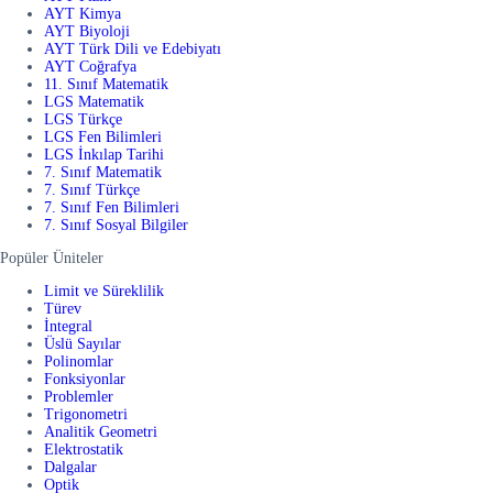
AYT Kimya
AYT Biyoloji
AYT Türk Dili ve Edebiyatı
AYT Coğrafya
11. Sınıf Matematik
LGS Matematik
LGS Türkçe
LGS Fen Bilimleri
LGS İnkılap Tarihi
7. Sınıf Matematik
7. Sınıf Türkçe
7. Sınıf Fen Bilimleri
7. Sınıf Sosyal Bilgiler
Popüler Üniteler
Limit ve Süreklilik
Türev
İntegral
Üslü Sayılar
Polinomlar
Fonksiyonlar
Problemler
Trigonometri
Analitik Geometri
Elektrostatik
Dalgalar
Optik