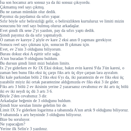
İsa son hocamız artı sonsuz ya da iki sonsuz çıkıyordu.
Çıkmamış reel sayı çıkmış.
Bu ne zaman mümkün olur dedik.
Payımız da paydamız da sıfırı yapar.
Sıfır böyle sıfır belirsizliği gelir, o belirsizlikten kurtuluruz ve limiti mizin
sonucunu bir reel sayı bulmuş oluruz arkadaşlar.
Evet şimdi ilk sene 2'yi yazdım, pay da sıfırı yaptı dedik.
Şimdi payımız da da sıfır yapmalıydı.
O zaman ev kareye 2 şöyle ev kare 2 eksi anın 0 yapması gerekiyor.
Sonucu reel sayı çıkması için, sonucun B çıkması için.
Evet, ev 2'nin 3 olduğunu biliyorum.
Burası dokuz eksi A eşittir sıfır sağa.
A'nın buradan 9 olduğunu buldum.
Bu dursun şimdi limit mizi bulalım limits.
Ix 2'ye giderken ev Kr IX Eksi dokuz, bakın evin karesi 9'da 3'ün karesi, o
zaman ben bunu fiks eksi üç çarpı fiks artı üç diye çarpan lara ayıralım.
İki kale parkından bölü 2 fiks eksi 6'yı da, iki parantezin de ev fiks eksi üç
yazabilir miyiz iki ortak parantezine aldığımızda ev fiks eksi 3 ile gider.
Fiks artı 3 bölü 2 ev ikisinin yerine 2 yazarsanız cevabımız ev iki artı üç bölü
iki ev iki neydi üç dü 3 artı 3 6.
Böyle 2'den cevabımız 3 dir.
Arkadaşlar beğenin de 3 olduğunu buldum.
Şimdi bize sorulan limite gelelim bir de.
Limit IX 3'e giderken logaritma a tabanında A'nın artık 9 olduğunu biliyoruz.
9 tabanında x artı beyninde 3 olduğunu biliyoruz.
Bize bu soruluyor.
Ne yapacağım?
Yerine ilk Selin'e 3 yazdınız.