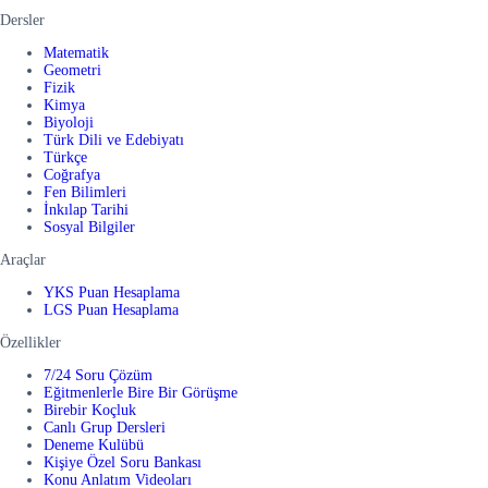
Dersler
Matematik
Geometri
Fizik
Kimya
Biyoloji
Türk Dili ve Edebiyatı
Türkçe
Coğrafya
Fen Bilimleri
İnkılap Tarihi
Sosyal Bilgiler
Araçlar
YKS Puan Hesaplama
LGS Puan Hesaplama
Özellikler
7/24 Soru Çözüm
Eğitmenlerle Bire Bir Görüşme
Birebir Koçluk
Canlı Grup Dersleri
Deneme Kulübü
Kişiye Özel Soru Bankası
Konu Anlatım Videoları