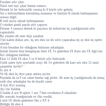
Faydam sıfır çıktı.
Nasıl reel sayı çıkar bunun sonucu.
Demek ki bir belirsizlik varmış ki 0 böyle sıfır gelmiş.
Siz o belirsizlikten kurtulmuş musunuz ve limitini B olarak bulmuşsunuz
sonsuz değil.
B reel sayısı olarak bulmuşsunuz.
O yüzden şimdi payda sıfır yapıyor.
Eksene 3 yazınca demek ki payımız da mikserine üç yazdığımızda sıfır
yapmalıdır.
Bu yüzden ilk sene ölçü yazalım.
3'ün kalesi dokuz artı, üç artı eksi on iki sıfırı yapacaksa üç ay eksi üç eşittir
sıfırdır.
A'nın buradan bir olduğunu bulurum arkadaşlar.
Şimdi limitin bize hesaplayan limit IX 3'e giderken IX Kare artı IX Ağrı'nın
biri olduğunu buldum.
Eksi 12 bölü IX eksi 3 ve 0 böyle sıfır belirsizdi.
Geldi zaten öyle ayarladık orayı ilk 3'e giderken ilk kare artı eksi 12 nasıl
çarpanlar ayrılır?
Ix artı 4.
Ve ilk eksi üç diye çarpı anlara ayrılır.
Paydada da xx3 var zaten bunlar sağ şiirler, ilk sene üç yazdığımızda da sonuç
yedi olur arkadaşlar bu de beydir zaten.
A Artı B'yi sormuş.
Ay'ı bir bulduk.
O halde A artı B eşittir 1 artı 7'den cevabımız 8 olmalıdır.
Bir sonraki örneğimizde ev fiks verdik.
Limit IX dörde giderken fiks x EF 4.
Bölüğü ilk eksi 4.