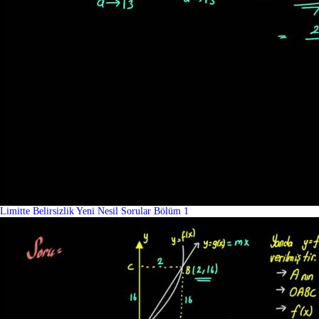
Limitte Belirsizlik Yeni Nesil Sorular Bölüm 1