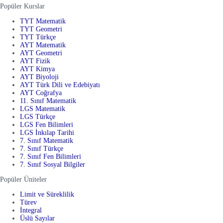
Popüler Kurslar
TYT Matematik
TYT Geometri
TYT Türkçe
AYT Matematik
AYT Geometri
AYT Fizik
AYT Kimya
AYT Biyoloji
AYT Türk Dili ve Edebiyatı
AYT Coğrafya
11. Sınıf Matematik
LGS Matematik
LGS Türkçe
LGS Fen Bilimleri
LGS İnkılap Tarihi
7. Sınıf Matematik
7. Sınıf Türkçe
7. Sınıf Fen Bilimleri
7. Sınıf Sosyal Bilgiler
Popüler Üniteler
Limit ve Süreklilik
Türev
İntegral
Üslü Sayılar