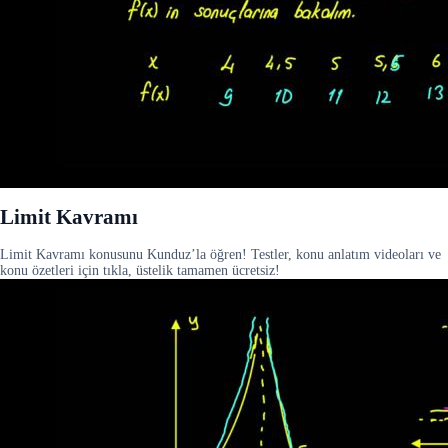
Limit Kavramı
Limit Kavramı konusunu Kunduz’la öğren! Testler, konu anlatım videoları ve
konu özetleri için tıkla, üstelik tamamen ücretsiz!