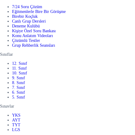
7/24 Soru Çözüm
Eğitmenlerle Bire Bir Görüşme
Birebir Koçluk
Canlı Grup Dersleri
Deneme Kulübü
Kişiye Özel Soru Bankası
Konu Anlatım Videoları
Çözümlü Testler
Grup Rehberlik Seansları
Sınıflar
12. Sınıf
11. Sınıf
10. Sınıf
9. Sınıf
8. Sınıf
7. Sınıf
6. Sınıf
5. Sınıf
Sınavlar
YKS
AYT
TYT
LGS