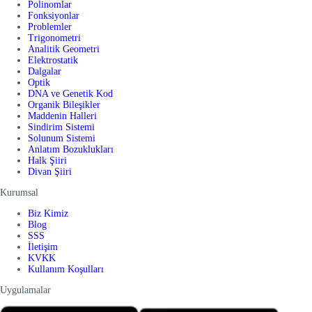
Polinomlar
Fonksiyonlar
Problemler
Trigonometri
Analitik Geometri
Elektrostatik
Dalgalar
Optik
DNA ve Genetik Kod
Organik Bileşikler
Maddenin Halleri
Sindirim Sistemi
Solunum Sistemi
Anlatım Bozuklukları
Halk Şiiri
Divan Şiiri
Kurumsal
Biz Kimiz
Blog
SSS
İletişim
KVKK
Kullanım Koşulları
Uygulamalar