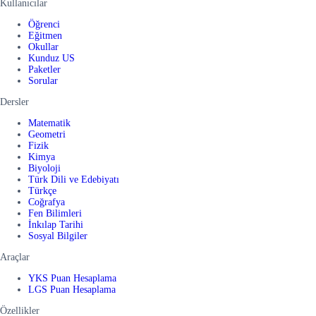
Kullanıcılar
Öğrenci
Eğitmen
Okullar
Kunduz US
Paketler
Sorular
Dersler
Matematik
Geometri
Fizik
Kimya
Biyoloji
Türk Dili ve Edebiyatı
Türkçe
Coğrafya
Fen Bilimleri
İnkılap Tarihi
Sosyal Bilgiler
Araçlar
YKS Puan Hesaplama
LGS Puan Hesaplama
Özellikler