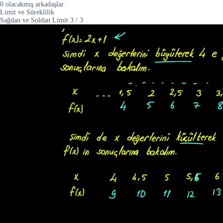
0 olacakmış arkadaşlar.
Limit ve Süreklilik
Sağdan ve Soldan Limit
3
/
3