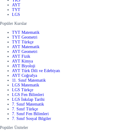
YKS
AYT
TYT
LGS
Popüler Kurslar
TYT Matematik
TYT Geometri
TYT Türkçe
AYT Matematik
AYT Geometri
AYT Fizik
AYT Kimya
AYT Biyoloji
AYT Türk Dili ve Edebiyatı
AYT Coğrafya
11. Sınıf Matematik
LGS Matematik
LGS Türkçe
LGS Fen Bilimleri
LGS İnkılap Tarihi
7. Sınıf Matematik
7. Sınıf Türkçe
7. Sınıf Fen Bilimleri
7. Sınıf Sosyal Bilgiler
Popüler Üniteler