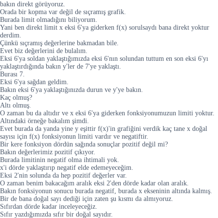
bakın direkt görüyoruz.
Orada bir kopma var değil de sıçramış grafik.
Burada limit olmadığını biliyorum.
Yani ben direkt limit x eksi 6'ya giderken f(x) sorulsaydı bana direkt yoktur
derdim.
Çünkü sıçramış değerlerine bakmadan bile.
Evet biz değerlerini de bulalım.
Eksi 6'ya soldan yaklaştığımızda eksi 6'nın solundan tuttum en son eksi 6'yı
yaklaştırdığında bakın y'ler de 7'ye yaklaştı.
Burası 7.
Eksi 6'ya sağdan geldim.
Bakın eksi 6'ya yaklaştığınızda durun ve y'ye bakın.
Kaç olmuş?
Altı olmuş.
O zaman bu da altıdır ve x eksi 6'ya giderken fonksiyonumuzun limiti yoktur.
Altındaki örneğe bakalım şimdi.
Evet burada da yanda yine y eşittir f(x)'in grafiğini verdik kaç tane x doğal
sayısı için f(x) fonksiyonun limiti vardır ve negatiftir.
Bir kere fonksiyon dördün sağında sonuçlar pozitif değil mi?
Bakın değerlerimiz pozitif çıkıyor.
Burada limitinin negatif olma ihtimali yok.
x'i dörde yaklaştırıp negatif elde edemeyeceğim.
Eksi 2'nin solunda da hep pozitif değerler var.
O zaman benim bakacağım aralık eksi 2'den dörde kadar olan aralık.
Bakın fonksiyonun sonucu burada negatif, burada x ekseninin altında kalmış.
Bir de bana doğal sayı dediği için zaten şu kısmı da almıyoruz.
Sıfırdan dörde kadar inceleyeceğiz.
Sıfır yazdığımızda sıfır bir doğal sayıdır.