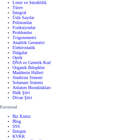
Limit ve Süreklilik
Türev
İntegral
Üslü Sayılar
Polinomlar
Fonksiyonlar
Problemler
Trigonometri
Analitik Geometri
Elektrostatik
Dalgalar
Optik
DNA ve Genetik Kod
Organik Bileşikler
Maddenin Halleri
Sindirim Sistemi
Solunum Sistemi
Anlatım Bozuklukları
Halk Şiiri
Divan Şiiri
Kurumsal
Biz Kimiz
Blog
SSS
İletişim
KVKK