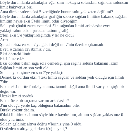
Böyle durumlarda arkadaşlar eğer sınır noktaysa solundan, sağından solundan
limit bakıyoruz biz.
Ama direkt sadece eksi 5 verdiğinde bunun solu yok zaten değil mi?
Böyle durumlarda arkadaşlar grafiğin sadece sağdan limitine bakarız, sağdan
limitim neyse eksi 5'teki limiti odur diyeceğim.
Solu yok çünkü zaten evet eksi 5'in sağından limiti arkadaşlar evet
yaklaştıralım bakın şuradan tuttum grafiği.
x'leri eksi 5'e yaklaştırdığımda y'ler ne oldu?
Arttı.
Şurada biraz en son 7'ye geldi değil mi 7'nin üzerine çıkamadı.
Evet, o zaman cevabımız 7'dir.
Eksi dörtteki limiti.
Eksi 4 nerede?
Eksi dördün bakın sağa sola demediği için sağına soluna bakmam lazım.
Sağdan limiti en son yedi oldu.
Soldan yaklaştınız en son 7'ye yaklaştı.
Demek ki dördün eksi 4'teki limiti sağdan ve soldan yedi olduğu için limiti
7'dir.
Bakın eksi dörtte fonksiyonumuz tanımlı değil ama limiti var yaklaştığı bir
değer var.
Üçteki limiti sorduk.
Bakın üçte bir sıçrama var mı arkadaşlar?
3'ün olduğu yerde kaç olduğuna bakmadım bile.
Direkt yoktur dedim.
6'daki limitimiz altının şöyle biraz kaydıralım, altının sağdan yaklaştınız 0
oldu y'lerimiz.
Soldan geldiniz altıya doğru y'leriniz yine 0 oldu.
O yüzden x altıya giderken f(x) neymiş?