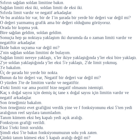
Sıfırın sağdan soldan limitine bakın.
Sağdan limiti eksi iki, soldan limiti de eksi iki.
Sıfırda limit vardır ve negatif arkadaşlar.
Ve bu aralıkta bir var, bir de 1'in şurada bir yerde bir değeri var değil mi?
O değeri yazmamış grafik ama bir değeri olduğunu görüyoruz.
Orada bir kopma yok.
Bire sağdan geldim, soldan geldim.
Sonuçta hep şu noktaya yaklaştım iki durumda da o zaman limiti vardır ve
negatiftir arkadaşlar.
İkide bakın sıçrama var değil mi?
2'nin sağdan soldan limitini de bulayım.
Sağdan limiti nereye yaklaştı, x'ler ikiye yaklaştığında y'ler eksi bire yaklaştı.
2'ye soldan yaklaştığında y'ler eksi 5'e yaklaştı, 2'de limit yokmuş.
3'e bakalım.
Üç de şurada bir yerde bir nokta.
Bunun da bir değeri var, Negatif bir değeri var değil mi?
O yüzden 3'te de limitim vardır ve negatiftir.
4'teki limiti var ama pozitif bize negatif olmasını istemişti.
Kaç x doğal sayısı için demiş üç tane x doğal sayısı için limitin vardır ve
negatif arkadaşlar.
Son örneğimiz bakalım.
Son örneğimiz evet grafiğini verdik yine ve f fonksiyonunu eksi 5'ten yedi
aralığının reel sayılara tanımladım.
Tanım kümem eksi beş kapalı yedi açık aralığı.
Fonksiyon grafiği verildi.
Eksi 5'teki limit soruldu.
Şimdi eksi 5'te bakın fonksiyonumuzun solu yok zaten.
Çünkü tanım kümesi eksi 5 kapalı aralığı değil mi?