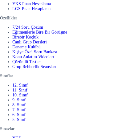
YKS Puan Hesaplama
LGS Puan Hesaplama
Özellikler
7/24 Soru Çözüm
Eğitmenlerle Bire Bir Görüşme
Birebir Koçluk
Canlı Grup Dersleri
Deneme Kulübü
Kişiye Özel Soru Bankası
Konu Anlatım Videoları
Çözümlü Testler
Grup Rehberlik Seansları
Sınıflar
12. Sınıf
11. Sınıf
10. Sınıf
9. Sınıf
8. Sınıf
7. Sınıf
6. Sınıf
5. Sınıf
Sınavlar