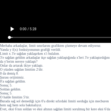
Merhaba arkadaşlar, limit sınırlarını grafikten çözmeye devam ediyoruz.
Yanda y f(x) fonksiyonunun grafiği verildi.
Limit x 3'e sağdan yaklaşırken x'i bulalım.
3'e sağdan geldim arkadaşlar üçe sağdan yaklaştığında x'leri 3'e yaklaştırdığını
da y'lerim nereye yaklaştı?
Onlar da artarak ikiye yaklaştı.
O yüzden sağdan limitim 2'dir.
0 da demiş 0.
Şurası orijinimiz.
0'a sağdan geldim.
Sonuç 5.
Soldan geldim.
Sonuç 5.
O halde limitim 5'tir.
Burada sağ sol demediği için 0'a direkt sıfırdaki limiti sorduğu için mecburen
hem sağ hem sola bakmalıyız.
Evet, eksi 6'nın soldan ve eksi altının sağdan limiti sorulmuş bir kere eksi 6'da