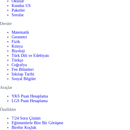
Okullar
Kunduz US
Paketler
Sorular
Dersler
Matematik
Geometri
Fizik
Kimya
Biyoloji
Türk Dili ve Edebiyatı
Türkçe
Coğrafya
Fen Bilimleri
İnkılap Tarihi
Sosyal Bilgiler
Araçlar
YKS Puan Hesaplama
LGS Puan Hesaplama
Özellikler
7/24 Soru Çözüm
Eğitmenlerle Bire Bir Görüşme
Birebir Koçluk