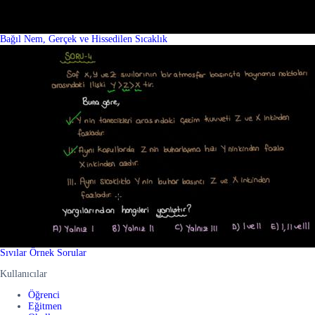
Bağıl Nem, Gerçek ve Hissedilen Sıcaklık
Sıvılar Örnek Sorular
Kullanıcılar
Öğrenci
Eğitmen