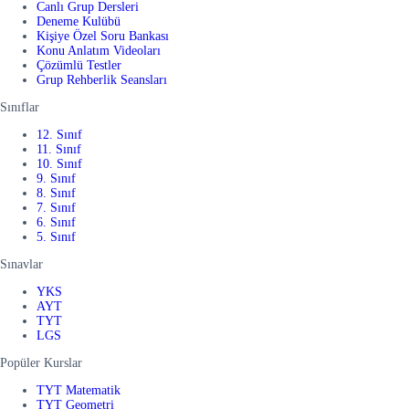
Canlı Grup Dersleri
Deneme Kulübü
Kişiye Özel Soru Bankası
Konu Anlatım Videoları
Çözümlü Testler
Grup Rehberlik Seansları
Sınıflar
12. Sınıf
11. Sınıf
10. Sınıf
9. Sınıf
8. Sınıf
7. Sınıf
6. Sınıf
5. Sınıf
Sınavlar
YKS
AYT
TYT
LGS
Popüler Kurslar
TYT Matematik
TYT Geometri