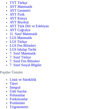
TYT Türkçe
AYT Matematik
AYT Geometri
AYT Fizik
AYT Kimya
AYT Biyoloji
AYT Türk Dili ve Edebiyatı
AYT Coğrafya
11. Sınıf Matematik
LGS Matematik
LGS Türkçe
LGS Fen Bilimleri
LGS İnkılap Tarihi
7. Sınıf Matematik
7. Sınıf Türkçe
7. Sınıf Fen Bilimleri
7. Sınıf Sosyal Bilgiler
Popüler Üniteler
Limit ve Süreklilik
Türev
İntegral
Üslü Sayılar
Polinomlar
Fonksiyonlar
Problemler
Trigonometri