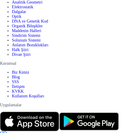
Analitik Geometri
Elektrostatik
Dalgalar
Optik
DNA ve Genetik Kod
Organik Bileşikler
Maddenin Halleri
Sindirim Sistemi
Solunum Sistemi
Anlatım Bozuklukları
Halk Şiiri
Divan Şiiri
Kurumsal
Biz Kimiz
Blog
SSS
İletişim
KVKK
Kullanım Koşulları
Uygulamalar