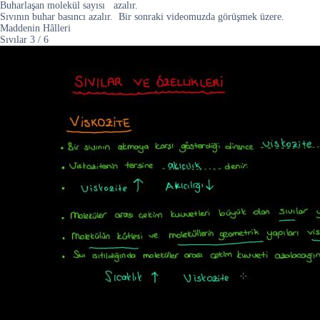
Buharlaşan molekül sayısı azalır.
Sıvının buhar basıncı azalır. Bir sonraki videomuzda görüşmek üzere.
Maddenin Hâlleri
Sıvılar
3
/
6