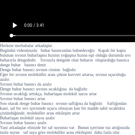
Herkese merhabalar arkadaşlar.
Bugünkü videomuzda buhar basıncından bahsedeceğiz. Kapalı bir kapta
bulunan sıvının buharlaşma hızının yoğuşma hızına eşit olduğu durumda sıvı
buharıyla dengededir. Sıvısıyla dengede olan buharın oluşturduğu basınca
denge buhar basıncı denir.
Denge buhar basıncı sıvının cinsine bağlıdır.
Eğer bir sıvının moleküller arası çekim kuvveti artarsa, sıvının uçuculuğu
azalır.
Sıvının buhar basıncı da azalır.
Denge buhar basıncı sıvının sıcaklığına da bağlıdır.
Sıvının sıcaklığı arttıkça, buharlaşan molekül sayısı artar.
Sıvının buhar basıncı artar.
Son olarak denge buhar basıncı sıvının saflığına da bağlıdır. Saflığından
kasıt, saf bir sıvı içerisinde uçucu olmayan katı bir madde sabit sıcaklıkta
çözündüğünde, moleküller arası etkileşim artar.
Buharlaşan molekül sayısı azalır.
Sıvının buhar basıncı azalır.
Yani arkadaşlar elinizde bir saf suyunuz var. Bunun içerisine tuz attığınızda
tuzlu suyun saf suya göre moleküller arası etkileşimi daha fazla olur.