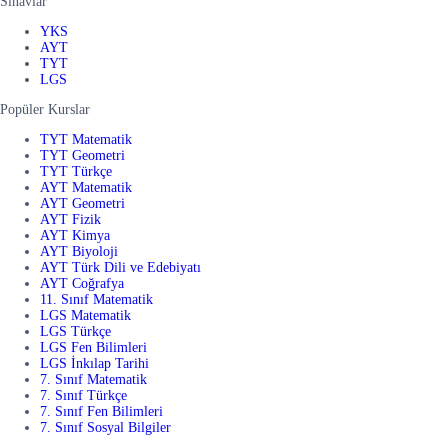
Sınavlar
YKS
AYT
TYT
LGS
Popüler Kurslar
TYT Matematik
TYT Geometri
TYT Türkçe
AYT Matematik
AYT Geometri
AYT Fizik
AYT Kimya
AYT Biyoloji
AYT Türk Dili ve Edebiyatı
AYT Coğrafya
11. Sınıf Matematik
LGS Matematik
LGS Türkçe
LGS Fen Bilimleri
LGS İnkılap Tarihi
7. Sınıf Matematik
7. Sınıf Türkçe
7. Sınıf Fen Bilimleri
7. Sınıf Sosyal Bilgiler