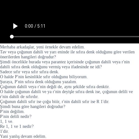
Merhaba arkadaşlar, yeni örnekle devam edelim.
Tav veya çoğunun dahili ve yarı eninde ile sıfıra denk olduğunu göre verilen
önerilerden hangileri doğrudur?
Şimdi öncelikle burada veya parantez içerisinde çoğunun dahili veya r'nin
dahili sıfıra denk olduğunu vermiş veya ifadesinde ne idi?
Sadece sıfır veya sıfır sıfıra denk.
O halde P'nin kesinlikle sıfır olduğunu biliyorum.
Şuraya, P'nin sıfıra denk olduğunu yazalım.
Çoğunun dahili veya r'nin değdi de, aynı şekilde sıfıra denktir.
O halde çoğunun dahili ve ya r'nin deyişle sıfıra denk ise, çoğunun delili ve
r'nin dahili de sıfırdır.
Çoğunun dahili sıfır ise çoğu biiir, r'nin dahili sıfır ise R 1'dir.
Şimdi buna göre hangileri doğrudur?
P'nin değilim.
P'nin delili nedir?
1, 1 ve.
Re 1, 1 ve 1 nedir?
1'dir.
Yani yanlış devam edelim.