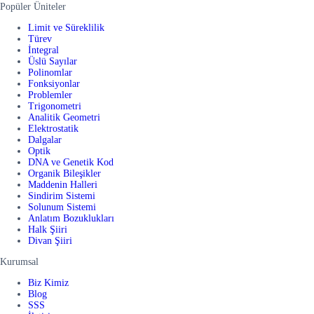
Popüler Üniteler
Limit ve Süreklilik
Türev
İntegral
Üslü Sayılar
Polinomlar
Fonksiyonlar
Problemler
Trigonometri
Analitik Geometri
Elektrostatik
Dalgalar
Optik
DNA ve Genetik Kod
Organik Bileşikler
Maddenin Halleri
Sindirim Sistemi
Solunum Sistemi
Anlatım Bozuklukları
Halk Şiiri
Divan Şiiri
Kurumsal
Biz Kimiz
Blog
SSS