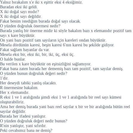
Yalnız bırakalım x'e iki x eşittir eksi 4 eksiğimiz.
Buradan eksi iki geldi.
X iki doğal sayı mıdır?
X iki doğal sayı değildir.
Fakat benim istediğim burada doğal sayı olacak.
O yüzden doğruluk önermesi nedir?
Burada yanlış bir önerme midir ki söyle bakalım bazı x elemanıdır pozitif tam
sayı x kare büyüktür.
On yani bazı pozitif tam sayıların için kareleri ondan büyüktür.
Mesela dördünün karesi, beşin karesi 6'nın karesi bu şekilde gidiyor.
Fakat sağlam bayanlar da var.
Mesela eksi bir, eksi iki, bir, iki, üç, eksi üç.
O halde bunlar.
Bu verilen x kare büyüktür on eşitsizliğini sağlamıyor.
Fakat bana zaten burada her dememiş bazı tam pozitif, tam sayılar demiş.
O yüzden bunun doğruluk değeri nedir?
1'dir.
Her deseydi tabiki yanlış olacaktı.
R önermesine bakalım.
Her x elemanıdır.
R eksi 1 ve 1 aralığında şimdi eksi 1 ve 1 aralığında bir reel sayı kümesi
oluşturabiliriz.
Ama her demiş burada yani bazı reel sayılar x bir ve bir aralığında bütün reel
sayılar değildir.
Burada her ifadesi yanlıştır.
O yüzden doğruluk değeri nedir bunun?
R'nin yanlıştır, yani sıfırdır.
Peki cevabımız bana ne demiş?