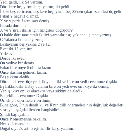
Yedi geldi, ilk S4 verdim.
Dört kere beş yirmi karşı yattım, iki geldi.
İlk se beş verirsem, beş kere beş, yirmi beş 22'den çıkarırsan eksi üç gelir.
Fakat Y negatif olamaz.
X ve y pozitif tam sayı demiş.
Burada durdum.
X ve Y sıralı ikilisi için hangileri doğrudur?
O halde dört tane sıralı ikiliyi yazacaktır aş yakında üç tane yazmış.
C Yakında iki tane yazmış.
Başlayalım beş yakına 2'ye 12.
Evet iki 12 var, üçe.
Y de evet.
Dörde iki evet.
On yediye bir demiş.
Fakat bire onyedi olması lazım.
Önce ikisinin gelmesi lazım.
Beş şıkkını eledik.
Dörde iki, evet üçe yedi, ikiye on iki ve bire on yedi cevabımız d şıkkı.
Eş hakkındaki Hatay bulalım bire on yedi evet on ikiye iki demiş.
Yanlış ikiyi on iki olacaktır veya şıkkını da eledik.
Bu şekilde cevabımız D şıkkı.
Örnek p r önermeleri verilmiş.
Buna göre, P'nin dahili ku ve R'nin dilli önermeleri nin doğruluk değerleri
sırasıyla aşağıdakilerden hangisidir?
Şimdi başlayalım.
Önce P önermesine bakalım.
Her x elemanıdır.
Doğal sayı 2x artı 5 eşittir. Bir karşı yatalım.