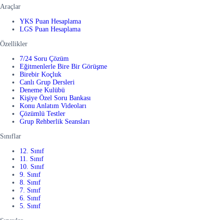
Araçlar
YKS Puan Hesaplama
LGS Puan Hesaplama
Özellikler
7/24 Soru Çözüm
Eğitmenlerle Bire Bir Görüşme
Birebir Koçluk
Canlı Grup Dersleri
Deneme Kulübü
Kişiye Özel Soru Bankası
Konu Anlatım Videoları
Çözümlü Testler
Grup Rehberlik Seansları
Sınıflar
12. Sınıf
11. Sınıf
10. Sınıf
9. Sınıf
8. Sınıf
7. Sınıf
6. Sınıf
5. Sınıf