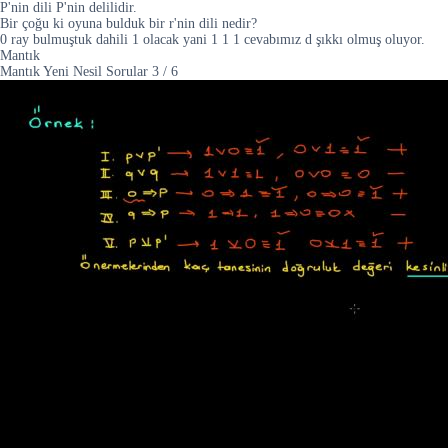
P'nin dili P'nin delilidir.
Bir çoğu ki oyuna bulduk bir r'nin dili nedir?
0 ray bulmuştuk dahili 1 olacak yani 1 1 1 cevabımız d şıkkı olmuş oluyor.
Mantık
Mantık Yeni Nesil Sorular
3
/
6