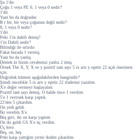
Şu 1'dir.
Çoğu 1 veya PE 0, 1 veya 0 nedir?
1'dir.
Yani bu da doğrudur.
R r bir, bir veya çoğunun değil nedir?
0, 1 veya 0 nedir?
1'dir.
Peki 1'in dahili demiş?
1'in Dahili nedir?
Bilindiği ile sıfırdır.
Fakat burada 1 vermiş.
Yani bu da yanlış.
Demek ki bizim cevabımız yanlız 2 imiş.
Örnek The X, Y, X ve y pozitif tam sayı 5 ix artı y eşittir 22 açık önermesi
için.
Doğruluk kümesi aşağıdakilerden hangisidir?
Şimdi öncelikle 5 ix artı y eşittir 22 ifadesini yazalım.
X'e değer vermeyi başlayalım.
Pozitif tam sayı demiş. O halde önce 1 verelim.
5'e 1 verirsek karşı yaptık.
22'den 5 çıkardım.
On yedi geldi.
İki verelim X'e.
Beş geri, iki on karşı yaptım.
On iki geldi GS X'e üç verdim.
Üç kere.
Beş, on, beş.
Peki karşı yattığım yirmi ikiden çıkardım.