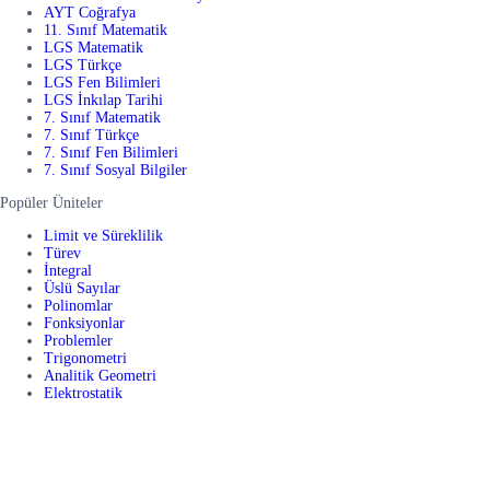
AYT Coğrafya
11. Sınıf Matematik
LGS Matematik
LGS Türkçe
LGS Fen Bilimleri
LGS İnkılap Tarihi
7. Sınıf Matematik
7. Sınıf Türkçe
7. Sınıf Fen Bilimleri
7. Sınıf Sosyal Bilgiler
Popüler Üniteler
Limit ve Süreklilik
Türev
İntegral
Üslü Sayılar
Polinomlar
Fonksiyonlar
Problemler
Trigonometri
Analitik Geometri
Elektrostatik
Dalgalar
Optik
DNA ve Genetik Kod
Organik Bileşikler
Maddenin Halleri