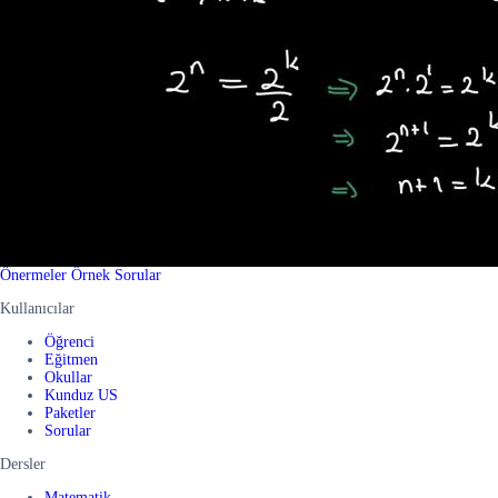
Önermeler Örnek Sorular
Kullanıcılar
Öğrenci
Eğitmen
Okullar
Kunduz US
Paketler
Sorular
Dersler
Matematik