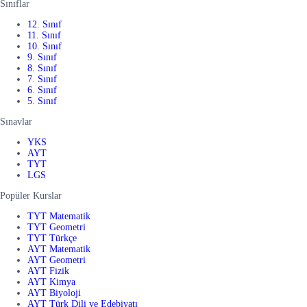
Sınıflar
12. Sınıf
11. Sınıf
10. Sınıf
9. Sınıf
8. Sınıf
7. Sınıf
6. Sınıf
5. Sınıf
Sınavlar
YKS
AYT
TYT
LGS
Popüler Kurslar
TYT Matematik
TYT Geometri
TYT Türkçe
AYT Matematik
AYT Geometri
AYT Fizik
AYT Kimya
AYT Biyoloji
AYT Türk Dili ve Edebiyatı