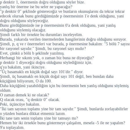
p denktir 1, önermenin doğru olduğunu söyler bize.
yanlış bir önerme ise bu sefer ne yapacağız?
"p denktir 0" şeklinde göstereceğiz ve bunların okunuşlarını da tekrar tekrar
edecek olursak bunu gördüğümüzde p önermesinin 1'e denk olduğunu, yani
doğru olduğunu söyleyeceğiz.
Bunu gördüğümüzde ise p önermesinin 0'a denk olduğunu, yani yanlış
olduğunu söylemiş olacağız.
Şimdi farklı bir örnekte bu durumları inceleyelim.
Burada, yukarıda verilen önermelerden hangilerinin doğru olduğunu soruyor.
Şimdi, p, q ve r önermeleri var burada, p önermesine bakalım: "5 bölü 7 sayısı
bir rasyonel sayıdır." Şimdi, bu rasyonel sayı mıdır?
Evet, çünkü a bölü b şeklinde yazılmış.
Herhangi bir sıkıntı yok, o zaman biz buna ne diyeceğiz?
p denktir 1 diyeceğiz doğru olduğunu söylediğimiz için.
q'ya bakalım, yani ikinciye.
"Üç basamaklı en küçük doğal sayı 101'dir." diyor.
Şimdi, üç basamaklı en küçük doğal sayı 101 değil, ben bundan daha
küçüğünü biliyorum, O da 100.
Daha küçüğünü yazabildiğim için bu önermenin ben yanlış olduğunu söylemiş
oldum.
O zaman demek ki ne olacak?
Q olacak orası, "q denktir 0" olacak.
Peki, üçüncüye bakalım.
"İki tam sayının toplamı yine bir tam sayıdır." Şimdi, bunlarda zorlayabilirler
o yüzden bunlara dikkat etmemiz lazım.
İki tane tam senin toplamı yine bir tamsayı mı?
Hemen bir iki örnekle bunu göstermeye çalışalım, mesela -5 ile ne yapalım?
9'u toplayalım.