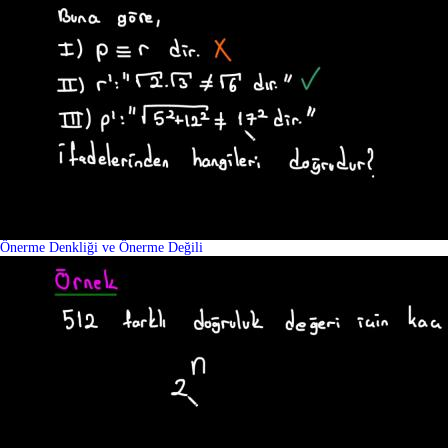
Önerme Denkliği ve Önerme Değili