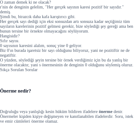
O zaman demek ki ne olacak?
r'nin de denginin gelelim, "Her gerçek sayının karesi pozitif bir sayıdır."
demiş.
Şimdi bu, birazcık daha kafa karıştırıcı gibi.
Her gerçek sayı dediği için eksi sonsuzdan artı sonsuza kadar seçtiğimiz tüm
sayıların karelerinin pozitif gelmesi gerekir, bize söylediği şey gereği ama ben
bunun tersine bir örnekte olmayacağını söylüyorum.
Hangisidir?
Sıfır sayısı.
0 sayısının karesini alalım, sonuç yine 0 geliyor.
Biz 0'ın burada işaretsiz bir sayı olduğunu biliyoruz, yani ne pozitiftir ne de
negatiftir.
O yüzden, söylediği şeyin tersine bir örnek verdiğimiz için bu da yanlış bir
önerme olacaktır, yani s önermesinin de denginin 0 olduğunu söylemiş oluruz.
Sıkça Sorulan Sorular
Önerme nedir?
Doğruluğu veya yanlışlığı kesin hüküm bildiren ifadelere
önerme
denir.
Önermeler kişiden kişiye değişmeyen ve kanıtlanabilen ifadelerdir. Soru, istek
ve emir cümleleri önerme olamaz.