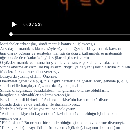
Merhabalar arkadaşlar, şimdi mantık konusunu işleyeceğiz.
Arkadaşlar mantık hakkında şöyle söylenir: Eğer bir birey mantık kavramını
tam olarak öğrenir ve sembolik mantığı da doğru kullanabilirse matematik
öğrenmede de o kadar kolaylık sağlar düşüncesi vardır.
O yüzden mantık konusuna bu şekilde yaklaşırsak çok daha iyi olacaktır.
Şimdi önermeler kısmı ile başlayalım, doğru ya da yanlış kesin hüküm bildiren
ifadelere biz önerme adını vereceğiz.
Buraya da yazmış olalım: Önerme.
Önermeler genellikle p, q, r, s, t gibi harflerle de gösterilecek, genelde p, q, r,
s harfleri ile karşılaşacağız onu da söylemiş olalım.
Şimdi, örneğimizde buradakilerin hangilerinin önerme olduklarına
hangilerinin olmadıklarına karar vereceğiz.
Bakalım, şimdi birincisi: 1Ankara Türkiye'nin başkentidir." diyor.
Burada doğru ya da yanlışlığı ile ilgilenmiyoruz.
Kesin bir hüküm belirtiyor mu ona bakıyoruz.
"Ankara Türkiye'nin başkentidir." kesin bir hüküm olduğu için biz buna
önerme deriz.
"Helal olsun." Bu normal bir cümle olduğu için buna biz önerme diyemeyiz.
"En küçük doğal sayı 1'dir." Burada en küçük doğal sayının 1 olmadığını