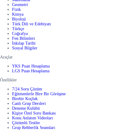
Geometri
Fizik
Kimya
Biyoloji
Türk Dili ve Edebiyatı
Türkçe
Coğrafya
Fen Bilimleri
İnkılap Tarihi
Sosyal Bilgiler
Araçlar
YKS Puan Hesaplama
LGS Puan Hesaplama
Özellikler
7/24 Soru Çözüm
Eğitmenlerle Bire Bir Görüşme
Birebir Koçluk
Canlı Grup Dersleri
Deneme Kulübü
Kişiye Özel Soru Bankası
Konu Anlatım Videoları
Çözümlü Testler
Grup Rehberlik Seansları