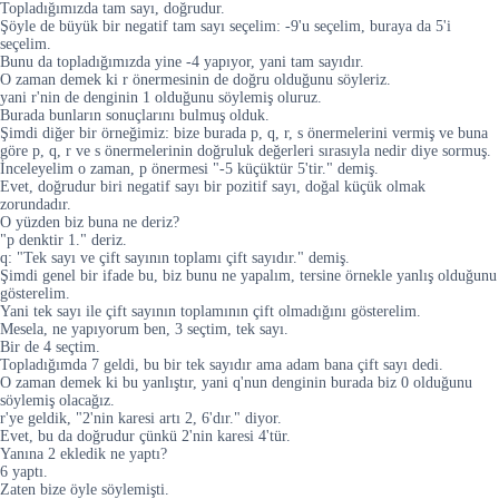
Topladığımızda tam sayı, doğrudur.
Şöyle de büyük bir negatif tam sayı seçelim: -9'u seçelim, buraya da 5'i
seçelim.
Bunu da topladığımızda yine -4 yapıyor, yani tam sayıdır.
O zaman demek ki r önermesinin de doğru olduğunu söyleriz.
yani r'nin de denginin 1 olduğunu söylemiş oluruz.
Burada bunların sonuçlarını bulmuş olduk.
Şimdi diğer bir örneğimiz: bize burada p, q, r, s önermelerini vermiş ve buna
göre p, q, r ve s önermelerinin doğruluk değerleri sırasıyla nedir diye sormuş.
İnceleyelim o zaman, p önermesi "-5 küçüktür 5'tir." demiş.
Evet, doğrudur biri negatif sayı bir pozitif sayı, doğal küçük olmak
zorundadır.
O yüzden biz buna ne deriz?
"p denktir 1." deriz.
q: "Tek sayı ve çift sayının toplamı çift sayıdır." demiş.
Şimdi genel bir ifade bu, biz bunu ne yapalım, tersine örnekle yanlış olduğunu
gösterelim.
Yani tek sayı ile çift sayının toplamının çift olmadığını gösterelim.
Mesela, ne yapıyorum ben, 3 seçtim, tek sayı.
Bir de 4 seçtim.
Topladığımda 7 geldi, bu bir tek sayıdır ama adam bana çift sayı dedi.
O zaman demek ki bu yanlıştır, yani q'nun denginin burada biz 0 olduğunu
söylemiş olacağız.
r'ye geldik, "2'nin karesi artı 2, 6'dır." diyor.
Evet, bu da doğrudur çünkü 2'nin karesi 4'tür.
Yanına 2 ekledik ne yaptı?
6 yaptı.
Zaten bize öyle söylemişti.