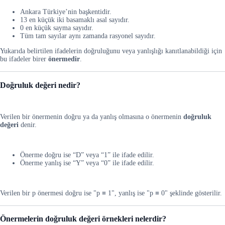
Ankara Türkiye’nin başkentidir.
13 en küçük iki basamaklı asal sayıdır.
0 en küçük sayma sayıdır.
Tüm tam sayılar aynı zamanda rasyonel sayıdır.
Yukarıda belirtilen ifadelerin doğruluğunu veya yanlışlığı kanıtlanabildiği için
bu ifadeler birer
önermedir
.
Doğruluk değeri nedir?
Verilen bir önermenin doğru ya da yanlış olmasına o önermenin
doğruluk
değeri
denir.
Önerme doğru ise “D” veya “1” ile ifade edilir.
Önerme yanlış ise “Y” veya “0” ile ifade edilir.
Verilen bir p önermesi doğru ise "p ≡ 1", yanlış ise "p ≡ 0" şeklinde gösterilir.
Önermelerin doğruluk değeri örnekleri nelerdir?