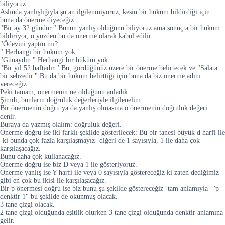
biliyoruz.
Aslında yanlışlığıyla şu an ilgilenmiyoruz, kesin bir hüküm bildirdiği için
buna da önerme diyeceğiz.
"Bir ay 32 gündür." Bunun yanlış olduğunu biliyoruz ama sonuçta bir hüküm
bildiriyor, o yüzden bu da önerme olarak kabul edilir.
"Ödevini yaptın mı?
" Herhangi bir hüküm yok.
"Günaydın." Herhangi bir hüküm yok.
"Bir yıl 52 haftadır." Bu, gördüğünüz üzere bir önerme belirtecek ve "Salata
bir sebzedir." Bu da bir hüküm belirttiği için buna da biz önerme adını
vereceğiz.
Peki tamam, önermenin ne olduğunu anladık.
Şimdi, bunların doğruluk değerleriyle ilgilenelim.
Bir önermenin doğru ya da yanlış olmasına o önermenin doğruluk değeri
denir.
Buraya da yazmış olalım: doğruluk değeri.
Önerme doğru ise iki farklı şekilde gösterilecek: Bu bir tanesi büyük d harfi ile
-ki bunda çok fazla karşılaşmayız- diğeri de 1 sayısıyla, 1 ile daha çok
karşılaşacağız.
Bunu daha çok kullanacağız.
Önerme doğru ise biz D veya 1 ile gösteriyoruz.
Önerme yanlış ise Y harfi ile veya 0 sayısıyla göstereceğiz ki zaten dediğimiz
gibi en çok bu ikisi ile karşılaşacağız.
Bir p önermesi doğru ise biz bunu şu şekilde göstereceğiz -tam anlamıyla- "p
denktir 1" bu şekilde de okunmuş olacak.
3 tane çizgi olacak.
2 tane çizgi olduğunda eşitlik olurken 3 tane çizgi olduğunda denktir anlamına
gelir.