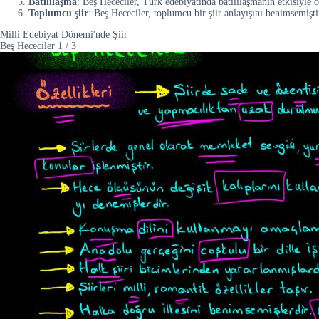
Batılılaşma
: Beş Hececiler, Türk edebiyatında batılılaşmanın etkisiyle o
Toplumcu şiir
: Beş Hececiler, toplumcu bir şiir anlayışını benimsemişti
Milli Edebiyat Dönemi'nde Şiir
Beş Hececiler
1
/
3