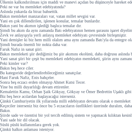
Ülkenin kalkındırılması için maddi ve manevi açıdan bu düşünceyle hareket ed
Peki ne var bu memleket edebiyatında?
Aslında yukarda da biraz bahsettik.
Bakın memleket manzaraları var, vatan millet sevgisi var.
Yani en çok dillendirilen, işlenen konular, temalar bunlardır.
Bakın yani bu akımın işlediği başlıca temalar dır.
Şimdi bu akım da aynı zamanda Batı edebiyatının hemen şurasını işaret diyeli
Zevk ve anlayışıyla yerli anlayış memleket edebiyatı çevresinde birleşmiştir.
Yani demişler ki biz hem milli olalım ama aynı zamanda Batı'yla da entegre ola
Şimdi burada önemli bir nokta daha var.
Faruk Nafız in sanat şiiri.
Bakın memleketi şiir dediğimiz bu şiir akımını ekolünü, daha doğrusu aslında bas
Yani sanat şiiri bir çeşit bu memleketi edebiyatın memleketi, şiirin aynı zamanda
Peki kimler var?
Bakın beş hece ciler.
Bu kategoride değerlendirebileceğimiz sanatçılar.
Hani Faruk Nafiz, Enis bahçeler.
Sonra beş eczacı erden olmayıp Ahmet Kutsi Tecer.
Yine bu milli duyarlılığı devam ettirenler.
Kemalettin Kamu, Orhan Şaik Gökyay, Gökyay ve Ömer Bedrettin Uşaklı gibi Uşa
Biz beş hece acılardan başlayacağız isterseniz.
Çünkü Cumhuriyetin ilk yıllarında milli edebiyatın devamı olarak o memleket iç
Keçeciler isterseniz biz önce bu 5 eczacıların özellikleri üzerinde duralım, dah
Bakın.
Şiirde sade ve özentisi bir yol tercih edilmiş sistem ve yapmacık kılıktan kesin
Yani sade bir dil olacak.
Süslü püslü kullanımlara gerek yok.
Çünkü halkın anlaması isteniyor.