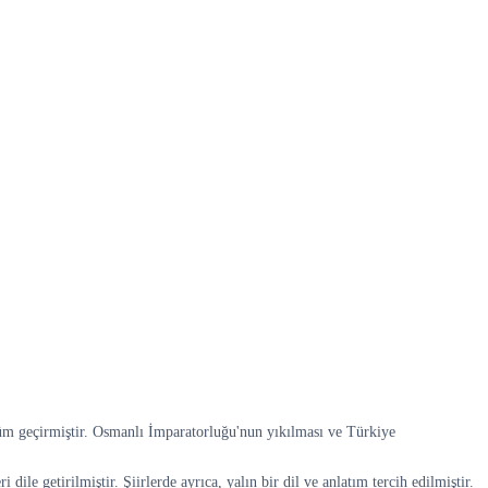
üm geçirmiştir. Osmanlı İmparatorluğu'nun yıkılması ve Türkiye
ile getirilmiştir. Şiirlerde ayrıca, yalın bir dil ve anlatım tercih edilmiştir.