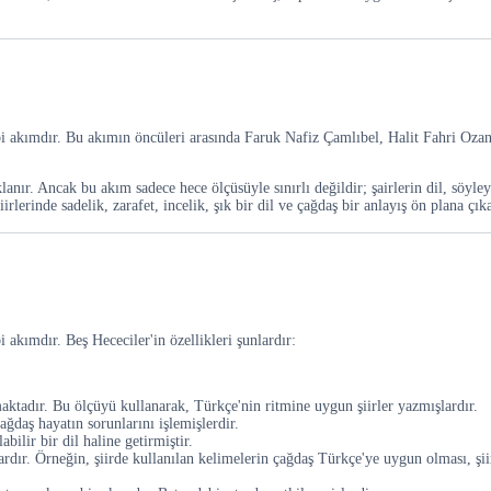
ebi akımdır. Bu akımın öncüleri arasında Faruk Nafiz Çamlıbel, Halit Fahri Oz
anır. Ancak bu akım sadece hece ölçüsüyle sınırlı değildir; şairlerin dil, söyley
rlerinde sadelik, zarafet, incelik, şık bir dil ve çağdaş bir anlayış ön plana çıka
 akımdır. Beş Hececiler'in özellikleri şunlardır:
maktadır. Bu ölçüyü kullanarak, Türkçe'nin ritmine uygun şiirler yazmışlardır.
ğdaş hayatın sorunlarını işlemişlerdir.
abilir bir dil haline getirmiştir.
ardır. Örneğin, şiirde kullanılan kelimelerin çağdaş Türkçe'ye uygun olması, şiir