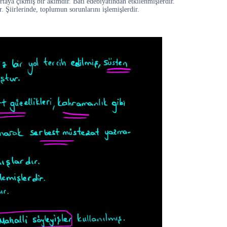
rtaya çıkmış bir akımdır. Batı edebiyatından etkilenmişlerdir.
r. Şiirlerinde, toplumun sorunlarını işlemişlerdir.