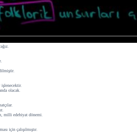
ağız.
e.
ilmiştir.
 işlenecektir.
landa olacak.
atçılar.
uz.
 milli edebiyat dönemi.
sı için çalışılmıştır.