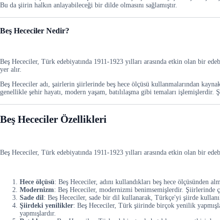
Bu da şiirin halkın anlayabileceği bir dilde olmasını sağlamıştır.
Beş Hececiler Nedir?
Beş Hececiler, Türk edebiyatında 1911-1923 yılları arasında etkin olan bir ed
yer alır.
Beş Hececiler adı, şairlerin şiirlerinde beş hece ölçüsü kullanmalarından kaynakl
genellikle şehir hayatı, modern yaşam, batılılaşma gibi temaları işlemişlerdir. Şii
Beş Hececiler Özellikleri
Beş Hececiler, Türk edebiyatında 1911-1923 yılları arasında etkin olan bir edebi
Hece ölçüsü
: Beş Hececiler, adını kullandıkları beş hece ölçüsünden al
Modernizm
: Beş Hececiler, modernizmi benimsemişlerdir. Şiirlerinde ça
Sade dil
: Beş Hececiler, sade bir dil kullanarak, Türkçe'yi şiirde kullanıl
Şiirdeki yenilikler
: Beş Hececiler, Türk şiirinde birçok yenilik yapmışl
yapmışlardır.