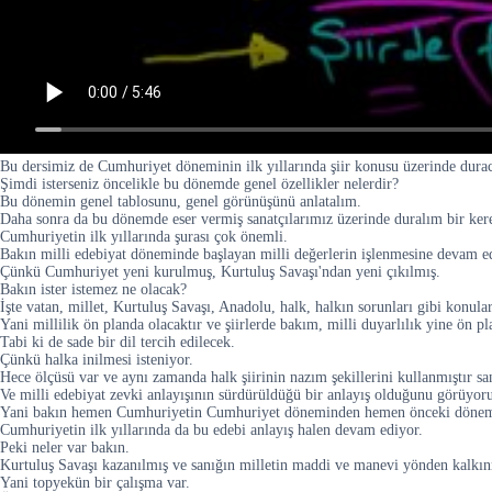
Bu dersimiz de Cumhuriyet döneminin ilk yıllarında şiir konusu üzerinde durac
Şimdi isterseniz öncelikle bu dönemde genel özellikler nelerdir?
Bu dönemin genel tablosunu, genel görünüşünü anlatalım.
Daha sonra da bu dönemde eser vermiş sanatçılarımız üzerinde duralım bir ker
Cumhuriyetin ilk yıllarında şurası çok önemli.
Bakın milli edebiyat döneminde başlayan milli değerlerin işlenmesine devam ed
Çünkü Cumhuriyet yeni kurulmuş, Kurtuluş Savaşı'ndan yeni çıkılmış.
Bakın ister istemez ne olacak?
İşte vatan, millet, Kurtuluş Savaşı, Anadolu, halk, halkın sorunları gibi konular
Yani millilik ön planda olacaktır ve şiirlerde bakım, milli duyarlılık yine ön p
Tabi ki de sade bir dil tercih edilecek.
Çünkü halka inilmesi isteniyor.
Hece ölçüsü var ve aynı zamanda halk şiirinin nazım şekillerini kullanmıştır san
Ve milli edebiyat zevki anlayışının sürdürüldüğü bir anlayış olduğunu görüyor
Yani bakın hemen Cumhuriyetin Cumhuriyet döneminden hemen önceki dönem,
Cumhuriyetin ilk yıllarında da bu edebi anlayış halen devam ediyor.
Peki neler var bakın.
Kurtuluş Savaşı kazanılmış ve sanığın milletin maddi ve manevi yönden kalkınma
Yani topyekün bir çalışma var.