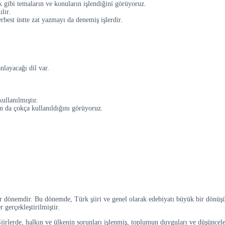
k gibi temaların ve konuların işlendiğini görüyoruz.
lır.
rbest üstte zat yazmayı da denemiş işlerdir.
nlayacağı dil var.
ullanılmıştır.
ın da çokça kullanıldığını görüyoruz.
ir dönemdir. Bu dönemde, Türk şiiri ve genel olarak edebiyatı büyük bir dönüş
 gerçekleştirilmiştir.
irlerde, halkın ve ülkenin sorunları işlenmiş, toplumun duyguları ve düşünceleri d