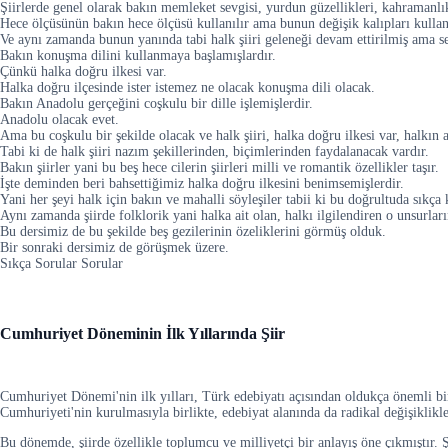
Şiirlerde genel olarak bakın memleket sevgisi, yurdun güzellikleri, kahramanlı
Hece ölçüsünün bakın hece ölçüsü kullanılır ama bunun değişik kalıpları kullanı
Ve aynı zamanda bunun yanında tabi halk şiiri geleneği devam ettirilmiş ama se
Bakın konuşma dilini kullanmaya başlamışlardır.
Çünkü halka doğru ilkesi var.
Halka doğru ilçesinde ister istemez ne olacak konuşma dili olacak.
Bakın Anadolu gerçeğini coşkulu bir dille işlemişlerdir.
Anadolu olacak evet.
Ama bu coşkulu bir şekilde olacak ve halk şiiri, halka doğru ilkesi var, halkın a
Tabi ki de halk şiiri nazım şekillerinden, biçimlerinden faydalanacak vardır.
Bakın şiirler yani bu beş hece cilerin şiirleri milli ve romantik özellikler taşır.
İşte deminden beri bahsettiğimiz halka doğru ilkesini benimsemişlerdir.
Yani her şeyi halk için bakın ve mahalli söyleşiler tabii ki bu doğrultuda sıkça k
Aynı zamanda şiirde folklorik yani halka ait olan, halkı ilgilendiren o unsurlar
Bu dersimiz de bu şekilde beş gezilerinin özeliklerini görmüş olduk.
Bir sonraki dersimiz de görüşmek üzere.
Sıkça Sorular Sorular
Cumhuriyet Döneminin İlk Yıllarında Şiir
Cumhuriyet Dönemi'nin ilk yılları, Türk edebiyatı açısından oldukça önemli b
Cumhuriyeti'nin kurulmasıyla birlikte, edebiyat alanında da radikal değişiklikler
Bu dönemde, şiirde özellikle toplumcu ve milliyetçi bir anlayış öne çıkmıştır. Şi