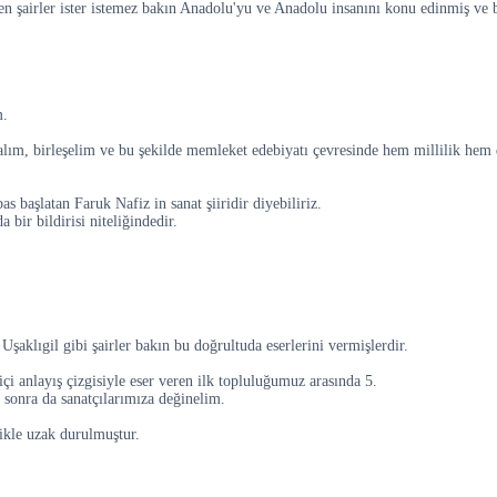
en şairler ister istemez bakın Anadolu'yu ve Anadolu insanını konu edinmiş ve
m.
lım, birleşelim ve bu şekilde memleket edebiyatı çevresinde hem millilik hem d
 başlatan Faruk Nafiz in sanat şiiridir diyebiliriz.
 bir bildirisi niteliğindedir.
klıgil gibi şairler bakın bu doğrultuda eserlerini vermişlerdir.
i anlayış çizgisiyle eser veren ilk topluluğumuz arasında 5.
a sonra da sanatçılarımıza değinelim.
likle uzak durulmuştur.