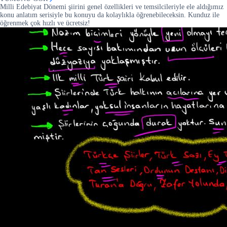
Milli Edebiyat Dönemi şiirini genel özellikleri ve temsilcileriyle ele aldığımız
konu anlatım serisiyle bu konuyu da kolaylıkla öğrenebileceksin. Kunduz ile
öğrenmek çok hızlı ve ücretsiz!