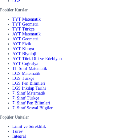
LGS
Popüler Kurslar
TYT Matematik
TYT Geometri
TYT Türkçe
AYT Matematik
AYT Geometri
AYT Fizik
AYT Kimya
AYT Biyoloji
AYT Türk Dili ve Edebiyatı
AYT Coğrafya
11. Sınıf Matematik
LGS Matematik
LGS Türkçe
LGS Fen Bilimleri
LGS İnkılap Tarihi
7. Sınıf Matematik
7. Sınıf Türkçe
7. Sınıf Fen Bilimleri
7. Sınıf Sosyal Bilgiler
Popüler Üniteler
Limit ve Süreklilik
Türev
İntegral