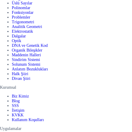
Üslü Sayılar
Polinomlar
Fonksiyonlar
Problemler
Trigonometri
Analitik Geometri
Elektrostatik
Dalgalar
Optik
DNA ve Genetik Kod
Organik Bileşikler
Maddenin Halleri
Sindirim Sistemi
Solunum Sistemi
Anlatım Bozuklukları
Halk Şiiri
Divan Şiiri
Kurumsal
Biz Kimiz
Blog
SSS
İletişim
KVKK
Kullanım Koşulları
Uygulamalar