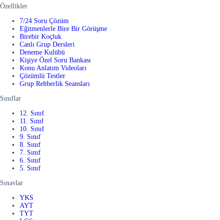
Özellikler
7/24 Soru Çözüm
Eğitmenlerle Bire Bir Görüşme
Birebir Koçluk
Canlı Grup Dersleri
Deneme Kulübü
Kişiye Özel Soru Bankası
Konu Anlatım Videoları
Çözümlü Testler
Grup Rehberlik Seansları
Sınıflar
12. Sınıf
11. Sınıf
10. Sınıf
9. Sınıf
8. Sınıf
7. Sınıf
6. Sınıf
5. Sınıf
Sınavlar
YKS
AYT
TYT