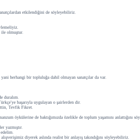
anatçılardan etkilendiğini de söyleyebiliriz.
ylemeliyiz.
 ile olmuştur.
yani herhangi bir topluluğa dahil olmayan sanatçılar da var.
de duralım.
rkçe'ye başarıyla uygulayan o şairlerden dir.
in, Tevfik Fikret.
zum öykülerine de baktığımızda özelikle de toplum yaşamını anlattığını söyle
er yazmıştır.
e edelim.
alışverişimiz diyerek aslında realist bir anlayış takındığını söyleyebiliriz.