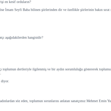
işi en kesif orduların?
e İmam Seyfi Baba bilinen şiirlerinden dir ve özellikle şiirlerinin bakın sırat
atçı aşağıdakilerden hangisidir?
çı toplumun dertleriyle ilgilenmiş ve bir aydın sorumluluğu göstererek toplumu
.
 diyor.
adınlardan söz eden, toplumun sorunlarını anlatan sanatçımız Mehmet Emin Yu