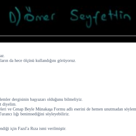
az.
rın da hece ölçüsü kullandığını görüyoruz.
lemler dergisinin başyazarı olduğunu bilmeliyiz.
t diyelim.
seleleri ve Cenap Beyle Münakaşa Formu adlı eserini de hemen unutmadan söylem
ancı lığı benimsediğini söyleyebiliriz.
ndiği için Fazıl'a Rıza ismi verilmiştir.