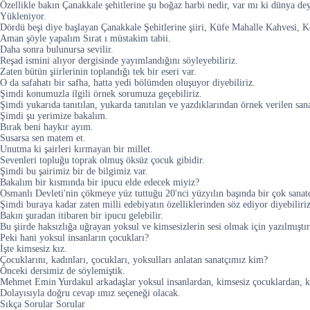
Özellikle bakın Çanakkale şehitlerine şu boğaz harbi nedir, var mı ki dünya dey
Yükleniyor.
Dördü beşi diye başlayan Çanakkale Şehitlerine şiiri, Küfe Mahalle Kahvesi, Kös
Aman şöyle yapalım Sırat ı müstakim tabii.
Daha sonra bulunursa sevilir.
Reşad ismini alıyor dergisinde yayımlandığını söyleyebiliriz.
Zaten bütün şiirlerinin toplandığı tek bir eseri var.
O da safahatı bir safha, hatta yedi bölümden oluşuyor diyebiliriz.
Şimdi konumuzla ilgili örnek sorumuza geçebiliriz.
Şimdi yukarıda tanıtılan, yukarda tanıtılan ve yazdıklarından örnek verilen san
Şimdi şu yerimize bakalım.
Bırak beni haykır ayım.
Susarsa sen matem et.
Unutma ki şairleri kırmayan bir millet.
Sevenleri topluğu toprak olmuş öksüz çocuk gibidir.
Şimdi bu şairimiz bir de bilgimiz var.
Bakalım bir kısmında bir ipucu elde edecek miyiz?
Osmanlı Devleti'nin çökmeye yüz tuttuğu 20'nci yüzyılın başında bir çok sanat
Şimdi buraya kadar zaten milli edebiyatın özelliklerinden söz ediyor diyebiliriz
Bakın şuradan itibaren bir ipucu gelebilir.
Bu şiirde haksızlığa uğrayan yoksul ve kimsesizlerin sesi olmak için yazılmıştır
Peki hani yoksul insanların çocukları?
İşte kimsesiz kız.
Çocuklarını, kadınları, çocukları, yoksulları anlatan sanatçımız kim?
Önceki dersimiz de söylemiştik.
Mehmet Emin Yurdakul arkadaşlar yoksul insanlardan, kimsesiz çocuklardan, k
Dolayısıyla doğru cevap ımız seçeneği olacak.
Sıkça Sorular Sorular