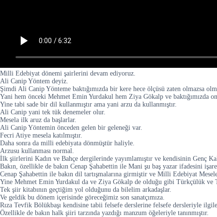
Milli Edebiyat dönemi şairlerini devam ediyoruz.
Ali Canip Yöntem deyiz.
Şimdi Ali Canip Yönteme baktığımızda bir kere hece ölçüsü zaten olmazsa olm
Yani hem önceki Mehmet Emin Yurdakul hem Ziya Gökalp ve baktığımızda onla
Yine tabi sade bir dil kullanmıştır ama yani arzu da kullanmıştır.
Ali Canip yani tek tük denemeler olur.
Mesela ilk aruz da başlarlar.
Ali Canip Yöntemin önceden gelen bir geleneği var.
Fecri Atiye mesela katılmıştır.
Daha sonra da milli edebiyata dönmüştür haliyle.
Arzusu kullanması normal.
İlk şiirlerini Kadın ve Bahçe dergilerinde yayımlamıştır ve kendisinin Genç Ka
Bakın, özellikle de bakın Cenap Şahabettin ile Mani şu baş yazar ifadesini işare
Cenap Şahabettin ile bakın dil tartışmalarına girmiştir ve Milli Edebiyat Me
Yine Mehmet Emin Yurdakul da ve Ziya Gökalp de olduğu gibi Türkçülük ve Tur
Tek şiir kitabının geçtiğim yol olduğunu da bilelim arkadaşlar.
Ve geldik bu dönem içerisinde göreceğimiz son sanatçımıza.
Rıza Tevfik Bölükbaşı kendisine tabii felsefe derslerine felsefe dersleriyle ilgile
Özellikle de bakın halk şiiri tarzında yazdığı manzum öğeleriyle tanınmıştır.