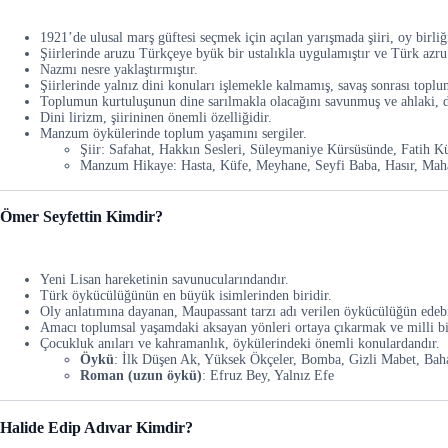
1921’de ulusal marş güftesi seçmek için açılan yarışmada şiiri, oy birliği
Şiirlerinde aruzu Türkçeye byük bir ustalıkla uygulamıştır ve Türk azru 
Nazmı nesre yaklaştırmıştır.
Şiirlerinde yalnız dini konuları işlemekle kalmamış, savaş sonrası toplum
Toplumun kurtuluşunun dine sarılmakla olacağını savunmuş ve ahlaki, did
Dini lirizm, şiirininen önemli özelliğidir.
Manzum öykülerinde toplum yaşamını sergiler.
Şiir: Safahat, Hakkın Sesleri, Süleymaniye Kürsüsünde, Fatih Kü
Manzum Hikaye: Hasta, Küfe, Meyhane, Seyfi Baba, Hasır, Mah
Ömer Seyfettin Kimdir?
Yeni Lisan hareketinin savunucularındandır.
Türk öykücülüğünün en büyük isimlerinden biridir.
Oly anlatımına dayanan, Maupassant tarzı adı verilen öykücülüğün edebi
Amacı toplumsal yaşamdaki aksayan yönleri ortaya çıkarmak ve milli bi
Çocukluk anıları ve kahramanlık, öykülerindeki önemli konulardandır.
Öykü
: İlk Düşen Ak, Yüksek Ökçeler, Bomba, Gizli Mabet, Baha
Roman (uzun öykü)
: Efruz Bey, Yalnız Efe
Halide Edip Adıvar Kimdir?