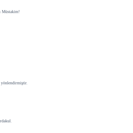
 ı Müstakim!
 yönlendirmiştir.
rdakul.