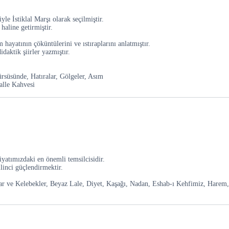
yle İstiklal Marşı olarak seçilmiştir.
haline getirmiştir.
 hayatının çöküntülerini ve ıstıraplarını anlatmıştır.
aktik şiirler yazmıştır.
rsüsünde, Hatıralar, Gölgeler, Asım
alle Kahvesi
yatımızdaki en önemli temsilcisidir.
linci güçlendirmektir.
r ve Kelebekler, Beyaz Lale, Diyet, Kaşağı, Nadan, Eshab-ı Kehfimiz, Harem,