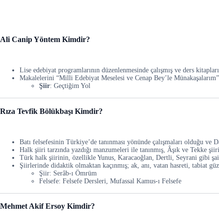
Ali Canip Yöntem Kimdir?
Lise edebiyat programlarının düzenlenmesinde çalışmış ve ders kitapları 
Makalelerini “Milli Edebiyat Meselesi ve Cenap Bey’le Münakaşalarım” a
Şiir
: Geçtiğim Yol
Rıza Tevfik Bölükbaşı Kimdir?
Batı felsefesinin Türkiye’de tanınması yönünde çalışmaları olduğu ve Dar
Halk şiiri tarzında yazdığı manzumeleri ile tanınmış, Âşık ve Tekke şiir
Türk halk şiirinin, özellikle Yunus, Karacaoğlan, Dertli, Seyrani gibi şai
Şiirlerinde didaktik olmaktan kaçınmış; ak, anı, vatan hasreti, tabiat güze
Şiir: Serâb-ı Ömrüm
Felsefe: Felsefe Dersleri, Mufassal Kamus-ı Felsefe
Mehmet Akif Ersoy Kimdir?