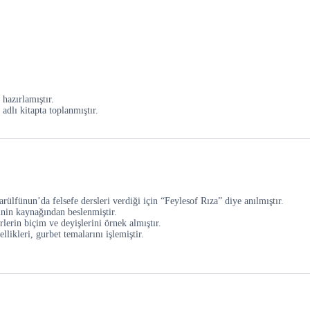
hazırlamıştır.
dlı kitapta toplanmıştır.
ülfünun’da felsefe dersleri verdiği için “Feylesof Rıza” diye anılmıştır.
inin kaynağından beslenmiştir.
rlerin biçim ve deyişlerini örnek almıştır.
llikleri, gurbet temalarını işlemiştir.