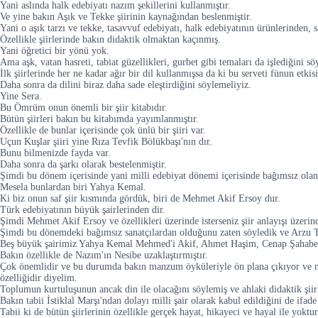
Yani aslında halk edebiyatı nazım şekillerini kullanmıştır.
Ve yine bakın Aşık ve Tekke şiirinin kaynağından beslenmiştir.
Yani o aşık tarzı ve tekke, tasavvuf edebiyatı, halk edebiyatının ürünlerinden, s
Özellikle şiirlerinde bakın didaktik olmaktan kaçınmış.
Yani öğretici bir yönü yok.
Ama aşk, vatan hasreti, tabiat güzellikleri, gurbet gibi temaları da işlediğini sö
İlk şiirlerinde her ne kadar ağır bir dil kullanmışsa da ki bu serveti fünun etkisi
Daha sonra da dilini biraz daha sade eleştirdiğini söylemeliyiz.
Yine Sera.
Bu Ömrüm onun önemli bir şiir kitabıdır.
Bütün şiirleri bakın bu kitabımda yayımlanmıştır.
Özellikle de bunlar içerisinde çok ünlü bir şiiri var.
Uçun Kuşlar şiiri yine Rıza Tevfik Bölükbaşı'nın dır.
Bunu bilmenizde fayda var.
Daha sonra da şarkı olarak bestelenmiştir.
Şimdi bu dönem içerisinde yani milli edebiyat dönemi içerisinde bağımsız olan 
Mesela bunlardan biri Yahya Kemal.
Ki biz onun saf şiir kısmında gördük, biri de Mehmet Akif Ersoy dur.
Türk edebiyatının büyük şairlerinden dir.
Şimdi Mehmet Akif Ersoy ve özellikleri üzerinde isterseniz şiir anlayışı üzerin
Şimdi bu dönemdeki bağımsız sanatçılardan olduğunu zaten söyledik ve Arzu Tü
Beş büyük şairimiz Yahya Kemal Mehmed'i Akif, Ahmet Haşim, Cenap Şahabett
Bakın özellikle de Nazım'ın Nesibe uzaklaştırmıştır.
Çok önemlidir ve bu durumda bakın manzum öyküleriyle ön plana çıkıyor ve man
özelliğidir diyelim.
Toplumun kurtuluşunun ancak din ile olacağını söylemiş ve ahlaki didaktik şiirl
Bakın tabii İstiklal Marşı'ndan dolayı milli şair olarak kabul edildiğini de ifad
Tabii ki de bütün şiirlerinin özellikle gerçek hayat, hikayeci ve hayal ile yoktur 