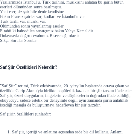
Yazılarınızda İstanbul'u, Türk tarihini, musikisini anlatan bu şairin bütün
eserleri ölümünden sonra basılmıştır.
Yani eser, siz şair bile denir kendisine.
Bakın Fransız şairler var, kodları ve İstanbul'u var.
Türk tarihi var, musiki var.
Ölümünden sonra yayınlanmış eserler.
E tabii ki bahsedilen sanatçımız bakın Yahya Kemal'dir.
Dolayısıyla doğru cevabımız B seçeneği olacak.
Sıkça Sorular Sorular
Saf Şiir Özellikleri Nelerdir?
"Saf Şiir" terimi, Türk edebiyatında, 20. yüzyılın başlarında ortaya çıkan ve
özellikle Garip Akımı'yla birlikte popülerlik kazanan bir şiir tarzını ifade eder.
Saf şiir, öznel duyguların, imgelerin ve düşüncelerin doğrudan ifade edildiği,
okuyucuyu sadece estetik bir deneyimle değil, aynı zamanda şiirin anlatmak
istediği mesajla da buluşturmayı hedefleyen bir şiir tarzıdır.
Saf şiirin özellikleri şunlardır:
Saf şiir, içeriği ve anlatımı açısından sade bir dil kullanır. Anlamı