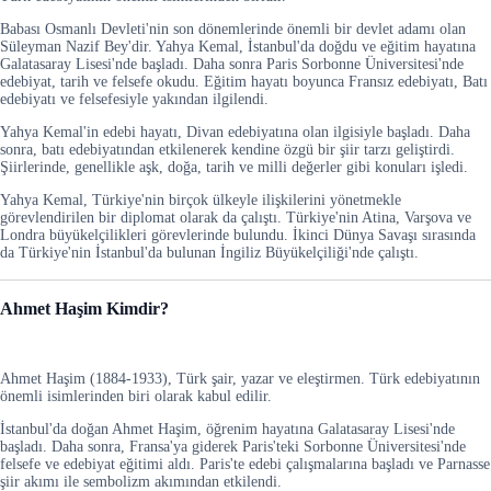
Babası Osmanlı Devleti'nin son dönemlerinde önemli bir devlet adamı olan
Süleyman Nazif Bey'dir. Yahya Kemal, İstanbul'da doğdu ve eğitim hayatına
Galatasaray Lisesi'nde başladı. Daha sonra Paris Sorbonne Üniversitesi'nde
edebiyat, tarih ve felsefe okudu. Eğitim hayatı boyunca Fransız edebiyatı, Batı
edebiyatı ve felsefesiyle yakından ilgilendi.
Yahya Kemal'in edebi hayatı, Divan edebiyatına olan ilgisiyle başladı. Daha
sonra, batı edebiyatından etkilenerek kendine özgü bir şiir tarzı geliştirdi.
Şiirlerinde, genellikle aşk, doğa, tarih ve milli değerler gibi konuları işledi.
Yahya Kemal, Türkiye'nin birçok ülkeyle ilişkilerini yönetmekle
görevlendirilen bir diplomat olarak da çalıştı. Türkiye'nin Atina, Varşova ve
Londra büyükelçilikleri görevlerinde bulundu. İkinci Dünya Savaşı sırasında
da Türkiye'nin İstanbul'da bulunan İngiliz Büyükelçiliği'nde çalıştı.
Ahmet Haşim Kimdir?
Ahmet Haşim (1884-1933), Türk şair, yazar ve eleştirmen. Türk edebiyatının
önemli isimlerinden biri olarak kabul edilir.
İstanbul'da doğan Ahmet Haşim, öğrenim hayatına Galatasaray Lisesi'nde
başladı. Daha sonra, Fransa'ya giderek Paris'teki Sorbonne Üniversitesi'nde
felsefe ve edebiyat eğitimi aldı. Paris'te edebi çalışmalarına başladı ve Parnasse
şiir akımı ile sembolizm akımından etkilendi.