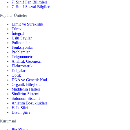
7. Sınıf Fen Bilimleri
7. Sınıf Sosyal Bilgiler
Popüler Üniteler
Limit ve Süreklilik
Türev
İntegral
Üslü Sayılar
Polinomlar
Fonksiyonlar
Problemler
Trigonometri
Analitik Geometri
Elektrostatik
Dalgalar
Optik
DNA ve Genetik Kod
Organik Bileşikler
Maddenin Halleri
Sindirim Sistemi
Solunum Sistemi
Anlatım Bozuklukları
Halk Şiiri
Divan Şiiri
Kurumsal
Biz Kimiz