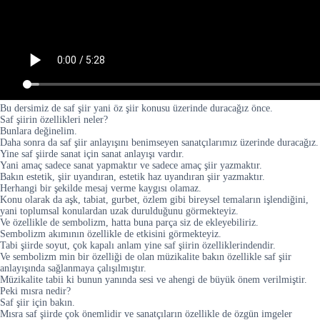
Bu dersimiz de saf şiir yani öz şiir konusu üzerinde duracağız önce.
Saf şiirin özellikleri neler?
Bunlara değinelim.
Daha sonra da saf şiir anlayışını benimseyen sanatçılarımız üzerinde duracağız.
Yine saf şiirde sanat için sanat anlayışı vardır.
Yani amaç sadece sanat yapmaktır ve sadece amaç şiir yazmaktır.
Bakın estetik, şiir uyandıran, estetik haz uyandıran şiir yazmaktır.
Herhangi bir şekilde mesaj verme kaygısı olamaz.
Konu olarak da aşk, tabiat, gurbet, özlem gibi bireysel temaların işlendiğini,
yani toplumsal konulardan uzak durulduğunu görmekteyiz.
Ve özellikle de sembolizm, hatta buna parça siz de ekleyebiliriz.
Sembolizm akımının özellikle de etkisini görmekteyiz.
Tabi şiirde soyut, çok kapalı anlam yine saf şiirin özelliklerindendir.
Ve sembolizm min bir özelliği de olan müzikalite bakın özellikle saf şiir
anlayışında sağlanmaya çalışılmıştır.
Müzikalite tabii ki bunun yanında sesi ve ahengi de büyük önem verilmiştir.
Peki mısra nedir?
Saf şiir için bakın.
Mısra saf şiirde çok önemlidir ve sanatçıların özellikle de özgün imgeler