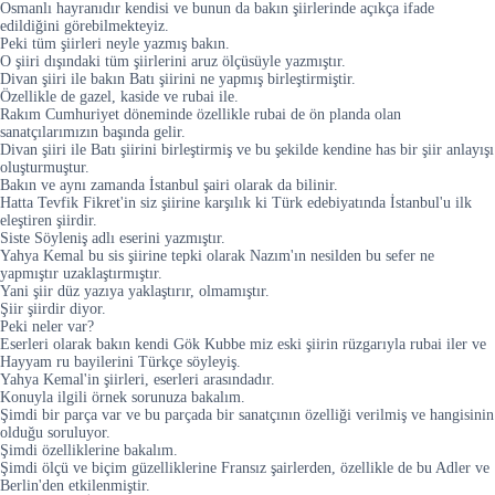
Osmanlı hayranıdır kendisi ve bunun da bakın şiirlerinde açıkça ifade
edildiğini görebilmekteyiz.
Peki tüm şiirleri neyle yazmış bakın.
O şiiri dışındaki tüm şiirlerini aruz ölçüsüyle yazmıştır.
Divan şiiri ile bakın Batı şiirini ne yapmış birleştirmiştir.
Özellikle de gazel, kaside ve rubai ile.
Rakım Cumhuriyet döneminde özellikle rubai de ön planda olan
sanatçılarımızın başında gelir.
Divan şiiri ile Batı şiirini birleştirmiş ve bu şekilde kendine has bir şiir anlayışı
oluşturmuştur.
Bakın ve aynı zamanda İstanbul şairi olarak da bilinir.
Hatta Tevfik Fikret'in siz şiirine karşılık ki Türk edebiyatında İstanbul'u ilk
eleştiren şiirdir.
Siste Söyleniş adlı eserini yazmıştır.
Yahya Kemal bu sis şiirine tepki olarak Nazım'ın nesilden bu sefer ne
yapmıştır uzaklaştırmıştır.
Yani şiir düz yazıya yaklaştırır, olmamıştır.
Şiir şiirdir diyor.
Peki neler var?
Eserleri olarak bakın kendi Gök Kubbe miz eski şiirin rüzgarıyla rubai iler ve
Hayyam ru bayilerini Türkçe söyleyiş.
Yahya Kemal'in şiirleri, eserleri arasındadır.
Konuyla ilgili örnek sorunuza bakalım.
Şimdi bir parça var ve bu parçada bir sanatçının özelliği verilmiş ve hangisinin
olduğu soruluyor.
Şimdi özelliklerine bakalım.
Şimdi ölçü ve biçim güzelliklerine Fransız şairlerden, özellikle de bu Adler ve
Berlin'den etkilenmiştir.