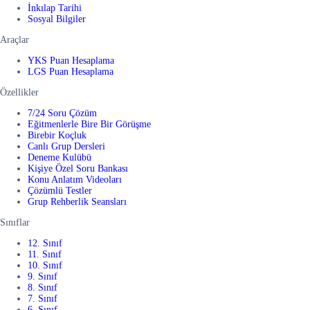
İnkılap Tarihi
Sosyal Bilgiler
Araçlar
YKS Puan Hesaplama
LGS Puan Hesaplama
Özellikler
7/24 Soru Çözüm
Eğitmenlerle Bire Bir Görüşme
Birebir Koçluk
Canlı Grup Dersleri
Deneme Kulübü
Kişiye Özel Soru Bankası
Konu Anlatım Videoları
Çözümlü Testler
Grup Rehberlik Seansları
Sınıflar
12. Sınıf
11. Sınıf
10. Sınıf
9. Sınıf
8. Sınıf
7. Sınıf
6. Sınıf