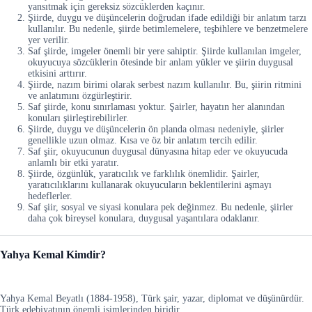
yansıtmak için gereksiz sözcüklerden kaçınır.
Şiirde, duygu ve düşüncelerin doğrudan ifade edildiği bir anlatım tarzı
kullanılır. Bu nedenle, şiirde betimlemelere, teşbihlere ve benzetmelere
yer verilir.
Saf şiirde, imgeler önemli bir yere sahiptir. Şiirde kullanılan imgeler,
okuyucuya sözcüklerin ötesinde bir anlam yükler ve şiirin duygusal
etkisini arttırır.
Şiirde, nazım birimi olarak serbest nazım kullanılır. Bu, şiirin ritmini
ve anlatımını özgürleştirir.
Saf şiirde, konu sınırlaması yoktur. Şairler, hayatın her alanından
konuları şiirleştirebilirler.
Şiirde, duygu ve düşüncelerin ön planda olması nedeniyle, şiirler
genellikle uzun olmaz. Kısa ve öz bir anlatım tercih edilir.
Saf şiir, okuyucunun duygusal dünyasına hitap eder ve okuyucuda
anlamlı bir etki yaratır.
Şiirde, özgünlük, yaratıcılık ve farklılık önemlidir. Şairler,
yaratıcılıklarını kullanarak okuyucuların beklentilerini aşmayı
hedeflerler.
Saf şiir, sosyal ve siyasi konulara pek değinmez. Bu nedenle, şiirler
daha çok bireysel konulara, duygusal yaşantılara odaklanır.
Yahya Kemal Kimdir?
Yahya Kemal Beyatlı (1884-1958), Türk şair, yazar, diplomat ve düşünürdür.
Türk edebiyatının önemli isimlerinden biridir.