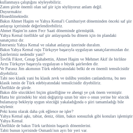
kullanmaya çalıştığını söyleyebiliriz.
Zaten şiirde önemli olan saf şiir için söylüyoruz anlam değil.
Duyurmaktır.
Hissedilmektedir.
Bakın Ahmet Haşim ve Yahya Kemal'i Cumhuriyet döneminden önceki saf şiir
anlayışı içerisinde değerlendirebiliriz.
Ahmet Haşim'in zaten Fecr Saati döneminde görmüştük.
Yahya Kemal özellikle saf şiir anlayışında bu dönem için ön plandaki
sanatçımız dır.
İsterseniz Yahya Kemal ve ıslahat anlayışı üzerinde duralım.
Bakın Yahya Kemal ruju Türkçeye başarıyla uygulayan sanatçılarımızdan dır.
Şairlerimiz nedendir yani?
Tevfik Fikret, Cenap Şahabettin, Ahmet Haşim ve Mehmet Akif ile birlikte
Arzu Türkçeye başarıyla uygulayan o büyük şairlerden dir.
Ve Parasız Jim akımının Türk edebiyatındaki belki de en önemli temsilcisidir
diyebiliriz.
Tabi neo klasik yani bu klasik zevk ve üslûbu yeniden canlandırma, bu neo
klasik ismin de Türk edebiyatındaki temsilcisidir diyebiliriz.
Özellikle de şiirde.
Bakın dile sözcükleri biçim güzelliğine ve ahengi ye çok önem vermiştir.
Hatta bir şiirindeki bir sözü değiştirip uzun bir süre o onun yerine bir sözcük
bulamayıp bekleyip uygun sözcüğü yakaladığında o şiiri tamamladığı bile
söylenir.
Peki konu olarak daha çok eğlence ne işler?
Yahya Kemal aşkı, tabiat, deniz, ölüm, bakın sonsuzluk gibi konuları işlemiştir
Yahya Kemal.
Özellikle de bakın Türk tarihinin başarılı dönemlerini.
Tabii bunun içerisinde Osmanlı'nın ayrı bir yeri var.