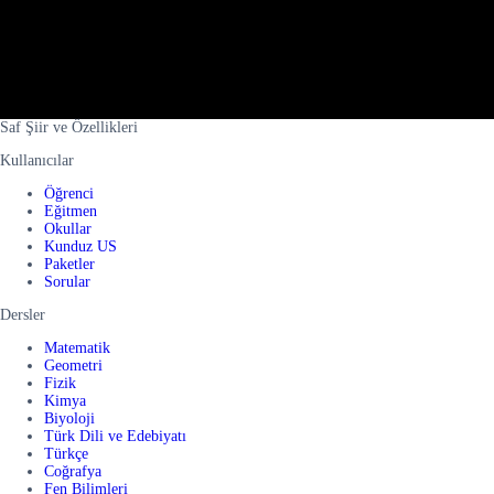
Saf Şiir ve Özellikleri
Kullanıcılar
Öğrenci
Eğitmen
Okullar
Kunduz US
Paketler
Sorular
Dersler
Matematik
Geometri
Fizik
Kimya
Biyoloji
Türk Dili ve Edebiyatı
Türkçe
Coğrafya
Fen Bilimleri