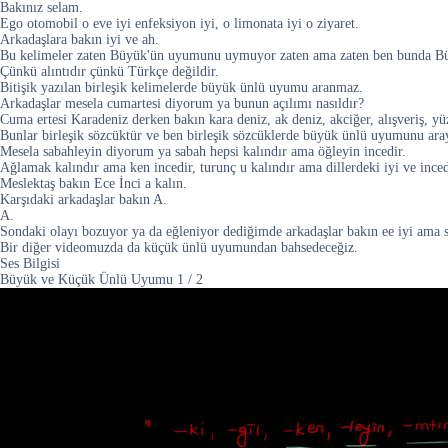
Bakınız selam.
Ego otomobil o eve iyi enfeksiyon iyi, o limonata iyi o ziyaret.
Arkadaşlara bakın iyi ve ah.
Bu kelimeler zaten Büyük'ün uyumunu uymuyor zaten ama zaten ben bunda 
Çünkü alıntıdır çünkü Türkçe değildir.
Bitişik yazılan birleşik kelimelerde büyük ünlü uyumu aranmaz.
Arkadaşlar mesela cumartesi diyorum ya bunun açılımı nasıldır?
Cuma ertesi Karadeniz derken bakın kara deniz, ak deniz, akciğer, alışveriş, yü
Bunlar birleşik sözcüktür ve ben birleşik sözcüklerde büyük ünlü uyumunu ara
Mesela sabahleyin diyorum ya sabah hepsi kalındır ama öğleyin incedir.
Ağlamak kalındır ama ken incedir, turunç u kalındır ama dillerdeki iyi ve inced
Meslektaş bakın Ece İnci a kalın.
Karşıdaki arkadaşlar bakın A.
A.
Sondaki olayı bozuyor ya da eğleniyor dediğimde arkadaşlar bakın ee iyi ama
Bir diğer videomuzda da küçük ünlü uyumundan bahsedeceğiz.
Ses Bilgisi
Büyük ve Küçük Ünlü Uyumu
1
/
2