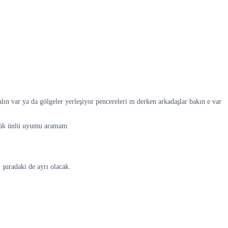
kalın var ya da gölgeler yerleşiyor pencereleri m derken arkadaşlar bakın e var
üyük ünlü uyumu aramam.
şuradaki de ayrı olacak.