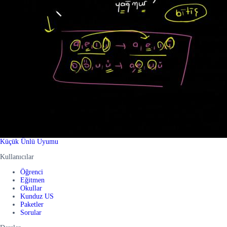
Küçük Ünlü Uyumu
Kullanıcılar
Öğrenci
Eğitmen
Okullar
Kunduz US
Paketler
Sorular