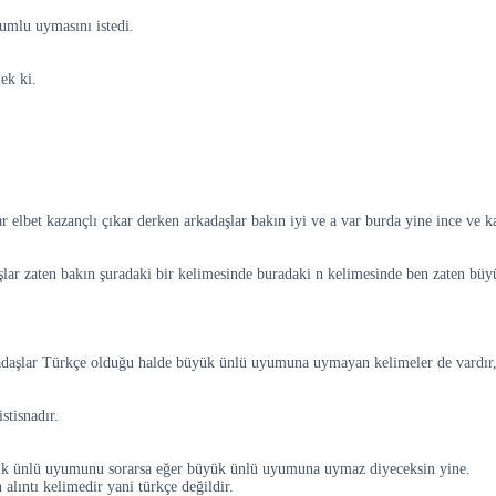
umlu uymasını istedi.
mek ki.
lar elbet kazançlı çıkar derken arkadaşlar bakın iyi ve a var burda yine ince ve 
lar zaten bakın şuradaki bir kelimesinde buradaki n kelimesinde ben zaten b
daşlar Türkçe olduğu halde büyük ünlü uyumuna uymayan kelimeler de vardır, 
tisnadır.
üyük ünlü uyumunu sorarsa eğer büyük ünlü uyumuna uymaz diyeceksin yine.
lıntı kelimedir yani türkçe değildir.