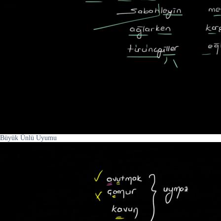
Büyük Ünlü Uyumu