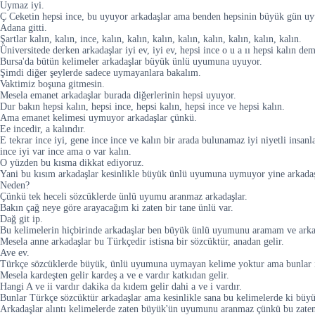
Uymaz iyi.
Ç Ceketin hepsi ince, bu uyuyor arkadaşlar ama benden hepsinin büyük gün uy
Adana gitti.
Şartlar kalın, kalın, ince, kalın, kalın, kalın, kalın, kalın, kalın, kalın, kalın.
Üniversitede derken arkadaşlar iyi ev, iyi ev, hepsi ince o u a ıı hepsi kalın de
Bursa'da bütün kelimeler arkadaşlar büyük ünlü uyumuna uyuyor.
Şimdi diğer şeylerde sadece uymayanlara bakalım.
Vaktimiz boşuna gitmesin.
Mesela emanet arkadaşlar burada diğerlerinin hepsi uyuyor.
Dur bakın hepsi kalın, hepsi ince, hepsi kalın, hepsi ince ve hepsi kalın.
Ama emanet kelimesi uymuyor arkadaşlar çünkü.
Ee incedir, a kalındır.
E tekrar ince iyi, gene ince ince ve kalın bir arada bulunamaz iyi niyetli insan
ince iyi var ince ama o var kalın.
O yüzden bu kısma dikkat ediyoruz.
Yani bu kısım arkadaşlar kesinlikle büyük ünlü uyumuna uymuyor yine arkadaş
Neden?
Çünkü tek heceli sözcüklerde ünlü uyumu aranmaz arkadaşlar.
Bakın çağ neye göre arayacağım ki zaten bir tane ünlü var.
Dağ git ip.
Bu kelimelerin hiçbirinde arkadaşlar ben büyük ünlü uyumunu aramam ve arka
Mesela anne arkadaşlar bu Türkçedir istisna bir sözcüktür, anadan gelir.
Ave ev.
Türkçe sözcüklerde büyük, ünlü uyumuna uymayan kelime yoktur ama bunlar is
Mesela kardeşten gelir kardeş a ve e vardır katkıdan gelir.
Hangi A ve ii vardır dakika da kıdem gelir dahi a ve i vardır.
Bunlar Türkçe sözcüktür arkadaşlar ama kesinlikle sana bu kelimelerde ki b
Arkadaşlar alıntı kelimelerde zaten büyük'ün uyumunu aranmaz çünkü bu zaten a