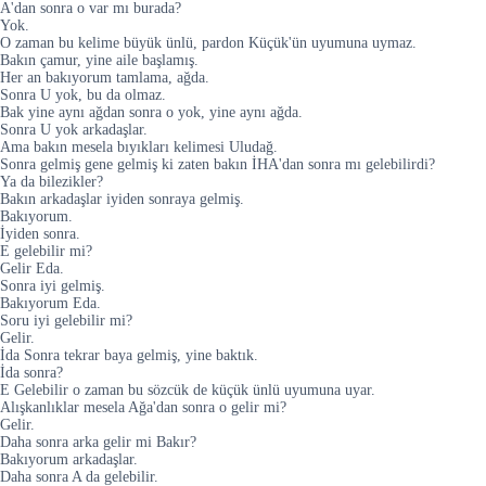
A'dan sonra o var mı burada?
Yok.
O zaman bu kelime büyük ünlü, pardon Küçük'ün uyumuna uymaz.
Bakın çamur, yine aile başlamış.
Her an bakıyorum tamlama, ağda.
Sonra U yok, bu da olmaz.
Bak yine aynı ağdan sonra o yok, yine aynı ağda.
Sonra U yok arkadaşlar.
Ama bakın mesela bıyıkları kelimesi Uludağ.
Sonra gelmiş gene gelmiş ki zaten bakın İHA'dan sonra mı gelebilirdi?
Ya da bilezikler?
Bakın arkadaşlar iyiden sonraya gelmiş.
Bakıyorum.
İyiden sonra.
E gelebilir mi?
Gelir Eda.
Sonra iyi gelmiş.
Bakıyorum Eda.
Soru iyi gelebilir mi?
Gelir.
İda Sonra tekrar baya gelmiş, yine baktık.
İda sonra?
E Gelebilir o zaman bu sözcük de küçük ünlü uyumuna uyar.
Alışkanlıklar mesela Ağa'dan sonra o gelir mi?
Gelir.
Daha sonra arka gelir mi Bakır?
Bakıyorum arkadaşlar.
Daha sonra A da gelebilir.