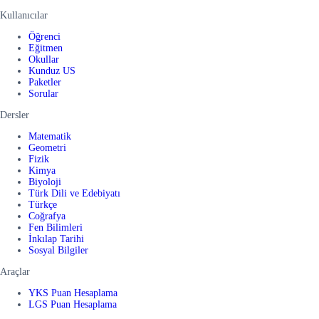
Kullanıcılar
Öğrenci
Eğitmen
Okullar
Kunduz US
Paketler
Sorular
Dersler
Matematik
Geometri
Fizik
Kimya
Biyoloji
Türk Dili ve Edebiyatı
Türkçe
Coğrafya
Fen Bilimleri
İnkılap Tarihi
Sosyal Bilgiler
Araçlar
YKS Puan Hesaplama
LGS Puan Hesaplama