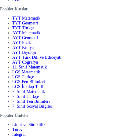
Popüler Kurslar
TYT Matematik
TYT Geometri
TYT Türkçe
AYT Matematik
AYT Geometri
AYT Fizik
AYT Kimya
AYT Biyoloji
AYT Türk Dili ve Edebiyatı
AYT Coğrafya
11. Sınıf Matematik
LGS Matematik
LGS Türkçe
LGS Fen Bilimleri
LGS İnkılap Tarihi
7. Sınıf Matematik
7. Sınıf Türkçe
7. Sınıf Fen Bilimleri
7. Sınıf Sosyal Bilgiler
Popüler Üniteler
Limit ve Süreklilik
Türev
İntegral