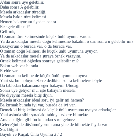
A'dan sonra üye gelebilir.
Daha sonra A gelebilir.
Mesela arkadaşlar türediği.
Mesela bakın türe kelimesi.
Hemen bakıyorum üyeden sonra.
Eee gelebilir mi?
Gelirmiş.
O zaman türe kelimesinde küçük ünlü uyumu vardır.
Ya da arkadaşlar mesela doğu kelimesine bakalım o dan sonra u gelebilir mi?
Bakıyorum o burada var, o da burada var.
O zaman doğu kelimesi de küçük ünlü uyumuna uyuyor.
Ya da arkadaşlar mesela şuraya örnek yazayım.
Örnek kelimesi öğleden sonraya gelebilir mi?
Bakın web var burada.
E elde var.
O zaman bu kelime de küçük ünlü uyumuna uyuyor.
Yani siz bu tabloyu ezbere dedikten sonra kelimelere böyle.
Bu tablodan bakarsanız eğer bakayım Uludağ.
Sonra üye geliyor mu, işte bakayım mesela.
Ne diyeyim mesela bitiş diyin.
Mesela arkadaşlar ideal soru iyi gelir mi hemen?
Ba kırmak burada iyi var, burada da iyi var.
Demek ki bitiş kelimesi de küçük ünlü uyumuna uyuyor arkadaşlar.
Yani aslında sihir şuradaki tabloyu ezbere bilmekte.
Ama dediğim gibi bu konudan soru gelmez.
Geleceğini de düşünmüyorum ama yine de bilmekte fayda var.
Ses Bilgisi
Büyük ve Küçük Ünlü Uyumu
2
/
2