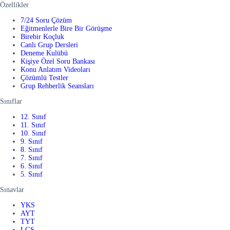
Özellikler
7/24 Soru Çözüm
Eğitmenlerle Bire Bir Görüşme
Birebir Koçluk
Canlı Grup Dersleri
Deneme Kulübü
Kişiye Özel Soru Bankası
Konu Anlatım Videoları
Çözümlü Testler
Grup Rehberlik Seansları
Sınıflar
12. Sınıf
11. Sınıf
10. Sınıf
9. Sınıf
8. Sınıf
7. Sınıf
6. Sınıf
5. Sınıf
Sınavlar
YKS
AYT
TYT
LGS