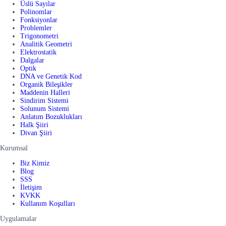
Üslü Sayılar
Polinomlar
Fonksiyonlar
Problemler
Trigonometri
Analitik Geometri
Elektrostatik
Dalgalar
Optik
DNA ve Genetik Kod
Organik Bileşikler
Maddenin Halleri
Sindirim Sistemi
Solunum Sistemi
Anlatım Bozuklukları
Halk Şiiri
Divan Şiiri
Kurumsal
Biz Kimiz
Blog
SSS
İletişim
KVKK
Kullanım Koşulları
Uygulamalar