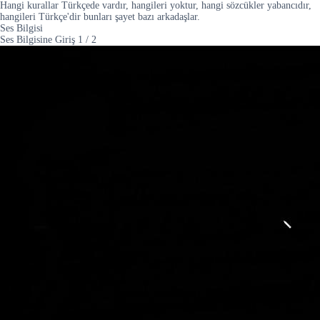
Hangi kurallar Türkçede vardır, hangileri yoktur, hangi sözcükler yabancıdır,
hangileri Türkçe'dir bunları şayet bazı arkadaşlar.
Ses Bilgisi
Ses Bilgisine Giriş
1
/
2