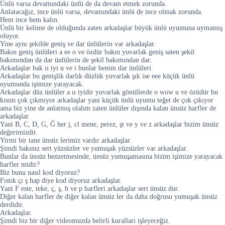
Ünlü varsa devamındaki ünlü de da devam etmek zorunda.
Anlatacağız, ince ünlü varsa, devamındaki ünlü de ince olmak zorunda.
Hem ince hem kalın.
Ünlü bir kelime de olduğunda zaten arkadaşlar büyük ünlü uyumuna uymamış
oluyor.
Yine aynı şekilde geniş ve dar ünlülerin var arkadaşlar.
Bakın geniş ünlüleri a ee o ve özdür bakın yuvarlak geniş saten şekil
bakımından da dar ünlülerin de şekil bakımından dar.
Arkadaşlar bak ıı iyi u ve i bunlar benim dar ünlüleri.
Arkadaşlar bu genişlik darlık düzlük yuvarlak şık ise eee küçük ünlü
uyumunda işimize yarayacak.
Arkadaşlar düz ünlüler a ıı iyidir yuvarlak gönüllerde o wow u ve özüdür bu
kısım çok çıkmıyor arkadaşlar yani küçük ünlü uyumu teğet de çok çıkıyor
ama biz yine de anlatmış olalım zaten ünlüler dışında kalan ünsüz harfler de
arkadaşlar.
Yani B, C, D, G, Ğ her j, cl mene, perez, şt ve y ve z arkadaşlar bizim ünsüz
değerimizdir.
Yirmi bir tane ünsüz lerimiz vardır arkadaşlar.
Şimdi bakınız sert yüzsüzler ve yumuşak yüzsüzler var arkadaşlar.
Bunlar da ünsüz benzetmesinde, ünsüz yumuşamasına bizim işimize yarayacak
harfler midir?
Biz bunu nasıl kod diyoruz?
Fıstık çı ş hap diye kod diyoruz arkadaşlar.
Yani F este, teke, ç, ş, h ve p harfleri arkadaşlar sert ünsüz dur.
Diğer kalan harfler de diğer kalan ünsüz ler da daha doğrusu yumuşak ünsüz
derdidir.
Arkadaşlar.
Şimdi biz bir diğer videomuzda belirli kuralları işleyeceğiz.