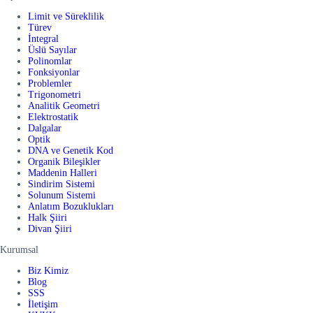
Limit ve Süreklilik
Türev
İntegral
Üslü Sayılar
Polinomlar
Fonksiyonlar
Problemler
Trigonometri
Analitik Geometri
Elektrostatik
Dalgalar
Optik
DNA ve Genetik Kod
Organik Bileşikler
Maddenin Halleri
Sindirim Sistemi
Solunum Sistemi
Anlatım Bozuklukları
Halk Şiiri
Divan Şiiri
Kurumsal
Biz Kimiz
Blog
SSS
İletişim