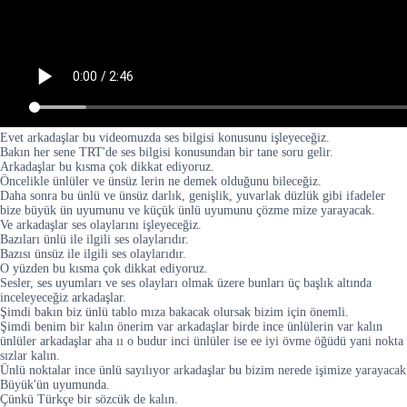
Evet arkadaşlar bu videomuzda ses bilgisi konusunu işleyeceğiz.
Bakın her sene TRT'de ses bilgisi konusundan bir tane soru gelir.
Arkadaşlar bu kısma çok dikkat ediyoruz.
Öncelikle ünlüler ve ünsüz lerin ne demek olduğunu bileceğiz.
Daha sonra bu ünlü ve ünsüz darlık, genişlik, yuvarlak düzlük gibi ifadeler
bize büyük ün uyumunu ve küçük ünlü uyumunu çözme mize yarayacak.
Ve arkadaşlar ses olaylarını işleyeceğiz.
Bazıları ünlü ile ilgili ses olaylarıdır.
Bazısı ünsüz ile ilgili ses olaylarıdır.
O yüzden bu kısma çok dikkat ediyoruz.
Sesler, ses uyumları ve ses olayları olmak üzere bunları üç başlık altında
inceleyeceğiz arkadaşlar.
Şimdi bakın biz ünlü tablo mıza bakacak olursak bizim için önemli.
Şimdi benim bir kalın önerim var arkadaşlar birde ince ünlülerin var kalın
ünlüler arkadaşlar aha ıı o budur inci ünlüler ise ee iyi övme öğüdü yani nokta
sızlar kalın.
Ünlü noktalar ince ünlü sayılıyor arkadaşlar bu bizim nerede işimize yarayacak
Büyük'ün uyumunda.
Çünkü Türkçe bir sözcük de kalın.