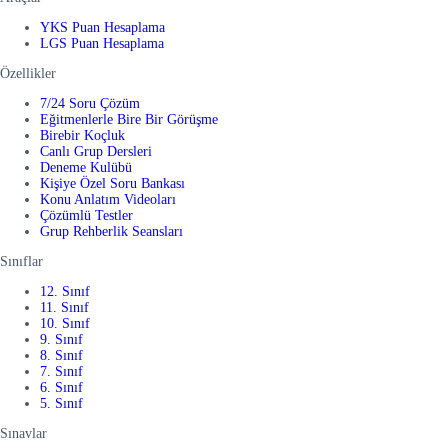
YKS Puan Hesaplama
LGS Puan Hesaplama
Özellikler
7/24 Soru Çözüm
Eğitmenlerle Bire Bir Görüşme
Birebir Koçluk
Canlı Grup Dersleri
Deneme Kulübü
Kişiye Özel Soru Bankası
Konu Anlatım Videoları
Çözümlü Testler
Grup Rehberlik Seansları
Sınıflar
12. Sınıf
11. Sınıf
10. Sınıf
9. Sınıf
8. Sınıf
7. Sınıf
6. Sınıf
5. Sınıf
Sınavlar