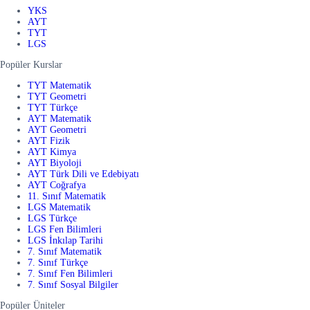
YKS
AYT
TYT
LGS
Popüler Kurslar
TYT Matematik
TYT Geometri
TYT Türkçe
AYT Matematik
AYT Geometri
AYT Fizik
AYT Kimya
AYT Biyoloji
AYT Türk Dili ve Edebiyatı
AYT Coğrafya
11. Sınıf Matematik
LGS Matematik
LGS Türkçe
LGS Fen Bilimleri
LGS İnkılap Tarihi
7. Sınıf Matematik
7. Sınıf Türkçe
7. Sınıf Fen Bilimleri
7. Sınıf Sosyal Bilgiler
Popüler Üniteler