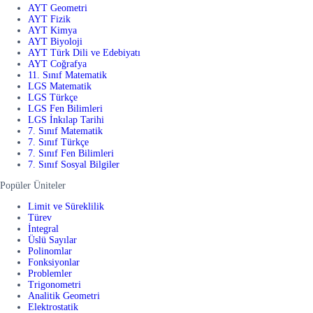
AYT Geometri
AYT Fizik
AYT Kimya
AYT Biyoloji
AYT Türk Dili ve Edebiyatı
AYT Coğrafya
11. Sınıf Matematik
LGS Matematik
LGS Türkçe
LGS Fen Bilimleri
LGS İnkılap Tarihi
7. Sınıf Matematik
7. Sınıf Türkçe
7. Sınıf Fen Bilimleri
7. Sınıf Sosyal Bilgiler
Popüler Üniteler
Limit ve Süreklilik
Türev
İntegral
Üslü Sayılar
Polinomlar
Fonksiyonlar
Problemler
Trigonometri
Analitik Geometri
Elektrostatik