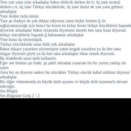
Vere yan yana yine arkadaşlar bakın elektrik derken ke tr, üç tane strateji
derken s tr, üç tane Türkçe sözcüklerde, üç tane ünsüz de yan yana gelmez
arkadaşlar.
Yani ikiden fazla ünsüz.
Yani şu ifadeye de çok dikkat ediyoruz zaten hiçbir kelime ğ ile
sağlayamayacağı için bence bu kısım en kolay kısım türkçe sözcüklerin başında
diyorum arkadaşlar bakın ortasında diyemem mesela ben sana kaan diyorum
türkçe sözcüklerin başında ğ bulunamaz arkadaşlar.
Yine bunu da söylemiştik.
Türkçe sözcüklerde uzun ünlü yok arkadaşlar.
Bakın hikaye yazarken söylemiştim zaten tezgah yazarken ya da ben sana
rüzgar diyorum şöyle ya da ben sana arkadaşlar inkar etmek diyorum.
Bu ifadelerde uzun ünlü kullanılır.
Eğer sen bunları şu ifade, şu şekil olmadan yazarsan bu bir yazım yanlışı dır
zaten.
Ama biz ne diyoruz sadece bu sözcükler Türkçe sözcük kabul edilmez diyoruz
arkadaşlar.
Bir diğer videomuzda da büyük ünlü uyumu ve küçük ünlü uyumuyla devam
edeceğiz.
Ses Bilgisi
Ses Bilgisine Giriş
2
/
2