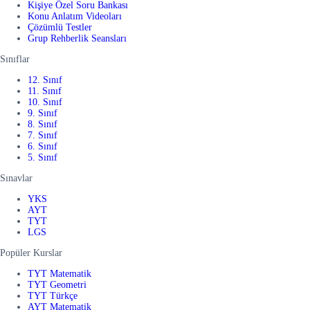
Kişiye Özel Soru Bankası
Konu Anlatım Videoları
Çözümlü Testler
Grup Rehberlik Seansları
Sınıflar
12. Sınıf
11. Sınıf
10. Sınıf
9. Sınıf
8. Sınıf
7. Sınıf
6. Sınıf
5. Sınıf
Sınavlar
YKS
AYT
TYT
LGS
Popüler Kurslar
TYT Matematik
TYT Geometri
TYT Türkçe
AYT Matematik