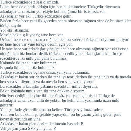
Türkçe sözcüklerde z sesi olamazdı.
İkinci hece de o harfi olduğu için ben bu kelimelere Türkçedir diyemem
arkadaşlar ama bizim yor ekiyle kullandığımız bir istisnasız var.
Arkadaşlar yor eki Türkçe sözcüklere gelir.
Birden fazla hece yani ilk geceden sonra olmasına rağmen yine de bu sözcükler
türkçe sayılır.
Yor eki istisnadır.
Mesela bakın g li yor üç tane hece var.
Üçüncü hece de o olmasına rağmen ben bu sadece Türkçedir diyorum gidiyor
üç tane hece var yine türkçe dedim ağrı yor.
Üç tane hece var arkadaşlar yine üçüncü hece olmasına rağmen yor eki istisna
olduğu için biz bunları dedik türkçedir dedik yine arkadaşlar bakın türkçe
sözcüklerde iki ünlü yan yana bulunmaz.
Kökünde iki tane ünsüz bulunmaz.
Başında iki tane ünsüz bulunmaz.
Türkçe sözcüklerde üç tane ünsüz yan yana bulunmaz.
Arkadaşlar bakın şiir derken iki tane iyi teori derken iki tane ünlü ya da mesela
ben sana sat diyorum ya da mesela ben sana vad diyorum.
Bu sözcükler arkadaşlar yabancı sözcüktür, millet diyorum.
Bakın kökünde ünsüz var, iki tane dükkan diyorum.
Hürriyet dediğimde yine iki tane ünsüz yan yana gelmiş ki Türkçe de
arkadaşlar zaten uzun ünlü de yoktur bu kelimenin yazımında uzun ünlü
gösterir.
Yani şu ifade gösterilir ama bu kelime Türkçe sayılmaz sadece.
Yani sen bu dükkanı şu şekilde yapsaydın, bu bu yazım yanlış gider, şunu
koymak zorundasın yine.
Arkadaşlar bakın plan derken kelimenin başında P.
Veli'ye yan yana SVP yan yana, P.