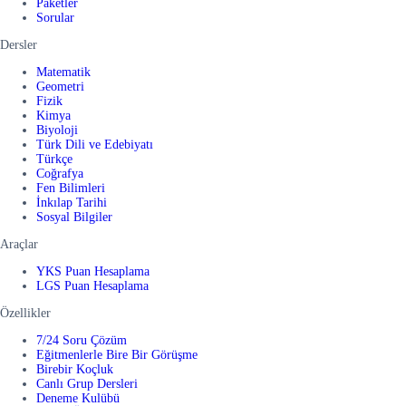
Paketler
Sorular
Dersler
Matematik
Geometri
Fizik
Kimya
Biyoloji
Türk Dili ve Edebiyatı
Türkçe
Coğrafya
Fen Bilimleri
İnkılap Tarihi
Sosyal Bilgiler
Araçlar
YKS Puan Hesaplama
LGS Puan Hesaplama
Özellikler
7/24 Soru Çözüm
Eğitmenlerle Bire Bir Görüşme
Birebir Koçluk
Canlı Grup Dersleri
Deneme Kulübü