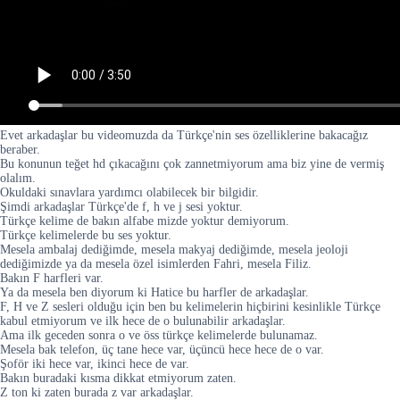
Evet arkadaşlar bu videomuzda da Türkçe'nin ses özelliklerine bakacağız
beraber.
Bu konunun teğet hd çıkacağını çok zannetmiyorum ama biz yine de vermiş
olalım.
Okuldaki sınavlara yardımcı olabilecek bir bilgidir.
Şimdi arkadaşlar Türkçe'de f, h ve j sesi yoktur.
Türkçe kelime de bakın alfabe mizde yoktur demiyorum.
Türkçe kelimelerde bu ses yoktur.
Mesela ambalaj dediğimde, mesela makyaj dediğimde, mesela jeoloji
dediğimizde ya da mesela özel isimlerden Fahri, mesela Filiz.
Bakın F harfleri var.
Ya da mesela ben diyorum ki Hatice bu harfler de arkadaşlar.
F, H ve Z sesleri olduğu için ben bu kelimelerin hiçbirini kesinlikle Türkçe
kabul etmiyorum ve ilk hece de o bulunabilir arkadaşlar.
Ama ilk geceden sonra o ve öss türkçe kelimelerde bulunamaz.
Mesela bak telefon, üç tane hece var, üçüncü hece hece de o var.
Şoför iki hece var, ikinci hece de var.
Bakın buradaki kısma dikkat etmiyorum zaten.
Z ton ki zaten burada z var arkadaşlar.