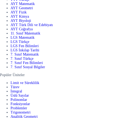
AYT Matematik
AYT Geometri
AYT Fizik
AYT Kimya
AYT Biyoloji
AYT Türk Dili ve Edebiyatı
AYT Coğrafya
11. Sınıf Matematik
LGS Matematik
LGS Türkçe
LGS Fen Bilimleri
LGS İnkılap Tarihi
7. Sınıf Matematik
7. Sınıf Türkçe
7. Sınıf Fen Bilimleri
7. Sınıf Sosyal Bilgiler
Popüler Üniteler
Limit ve Süreklilik
Türev
İntegral
Üslü Sayılar
Polinomlar
Fonksiyonlar
Problemler
Trigonometri
Analitik Geometri