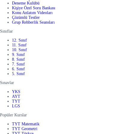
Deneme Kulübü
Kişiye Özel Soru Bankası
Konu Anlatım Videoları
Çözümlü Testler
Grup Rehberlik Seansları
Sınıflar
12. Sınıf
11. Sınıf
10. Sınıf
9. Sınıf
8. Sınıf
7. Sınıf
6. Sınıf
5. Sınıf
Sınavlar
YKS
AYT
TYT
LGS
Popüler Kurslar
TYT Matematik
TYT Geometri
TYT Türkçe