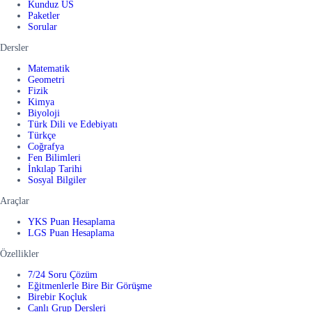
Kunduz US
Paketler
Sorular
Dersler
Matematik
Geometri
Fizik
Kimya
Biyoloji
Türk Dili ve Edebiyatı
Türkçe
Coğrafya
Fen Bilimleri
İnkılap Tarihi
Sosyal Bilgiler
Araçlar
YKS Puan Hesaplama
LGS Puan Hesaplama
Özellikler
7/24 Soru Çözüm
Eğitmenlerle Bire Bir Görüşme
Birebir Koçluk
Canlı Grup Dersleri