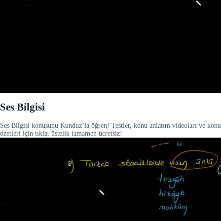
Ses Bilgisi
Ses Bilgisi konusunu Kunduz’la öğren! Testler, konu anlatım videoları ve konu
özetleri için tıkla, üstelik tamamen ücretsiz!