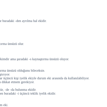
e buradaki -den ayrılma hal ekidir.
ştırma ünsüzü olur.
ekimdir ama şuradaki -s kaynaştırma ünsüzü oluyor.
ştırma ünsüzü olduğunu bileceksin.
tırıyor.
üçüncü kişi iyelik ekiyle durum eki arasında da kullanılabiliyor.
a dikkat etmem gerekiyor.
ür, -de -da bulunma ekidir.
 buradaki -i üçüncü teklik iyelik ekidir.
m eki.