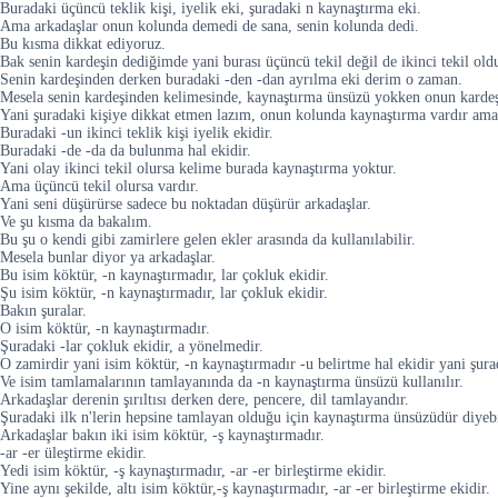
Buradaki üçüncü teklik kişi, iyelik eki, şuradaki n kaynaştırma eki.
Ama arkadaşlar onun kolunda demedi de sana, senin kolunda dedi.
Bu kısma dikkat ediyoruz.
Bak senin kardeşin dediğimde yani burası üçüncü tekil değil de ikinci tekil old
Senin kardeşinden derken buradaki -den -dan ayrılma eki derim o zaman.
Mesela senin kardeşinden kelimesinde, kaynaştırma ünsüzü yokken onun kardeş
Yani şuradaki kişiye dikkat etmen lazım, onun kolunda kaynaştırma vardır am
Buradaki -un ikinci teklik kişi iyelik ekidir.
Buradaki -de -da da bulunma hal ekidir.
Yani olay ikinci tekil olursa kelime burada kaynaştırma yoktur.
Ama üçüncü tekil olursa vardır.
Yani seni düşürürse sadece bu noktadan düşürür arkadaşlar.
Ve şu kısma da bakalım.
Bu şu o kendi gibi zamirlere gelen ekler arasında da kullanılabilir.
Mesela bunlar diyor ya arkadaşlar.
Bu isim köktür, -n kaynaştırmadır, lar çokluk ekidir.
Şu isim köktür, -n kaynaştırmadır, lar çokluk ekidir.
Bakın şuralar.
O isim köktür, -n kaynaştırmadır.
Şuradaki -lar çokluk ekidir, a yönelmedir.
O zamirdir yani isim köktür, -n kaynaştırmadır -u belirtme hal ekidir yani şura
Ve isim tamlamalarının tamlayanında da -n kaynaştırma ünsüzü kullanılır.
Arkadaşlar derenin şırıltısı derken dere, pencere, dil tamlayandır.
Şuradaki ilk n'lerin hepsine tamlayan olduğu için kaynaştırma ünsüzüdür diyebil
Arkadaşlar bakın iki isim köktür, -ş kaynaştırmadır.
-ar -er üleştirme ekidir.
Yedi isim köktür, -ş kaynaştırmadır, -ar -er birleştirme ekidir.
Yine aynı şekilde, altı isim köktür,-ş kaynaştırmadır, -ar -er birleştirme ekidir.