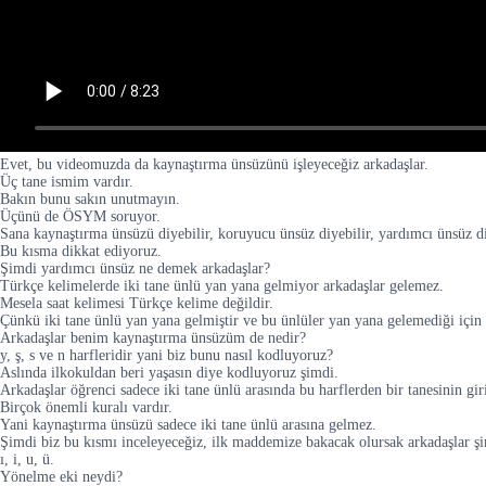
Evet, bu videomuzda da kaynaştırma ünsüzünü işleyeceğiz arkadaşlar.
Üç tane ismim vardır.
Bakın bunu sakın unutmayın.
Üçünü de ÖSYM soruyor.
Sana kaynaştırma ünsüzü diyebilir, koruyucu ünsüz diyebilir, yardımcı ünsüz di
Bu kısma dikkat ediyoruz.
Şimdi yardımcı ünsüz ne demek arkadaşlar?
Türkçe kelimelerde iki tane ünlü yan yana gelmiyor arkadaşlar gelemez.
Mesela saat kelimesi Türkçe kelime değildir.
Çünkü iki tane ünlü yan yana gelmiştir ve bu ünlüler yan yana gelemediği için
Arkadaşlar benim kaynaştırma ünsüzüm de nedir?
y, ş, s ve n harfleridir yani biz bunu nasıl kodluyoruz?
Aslında ilkokuldan beri yaşasın diye kodluyoruz şimdi.
Arkadaşlar öğrenci sadece iki tane ünlü arasında bu harflerden bir tanesinin g
Birçok önemli kuralı vardır.
Yani kaynaştırma ünsüzü sadece iki tane ünlü arasına gelmez.
Şimdi biz bu kısmı inceleyeceğiz, ilk maddemize bakacak olursak arkadaşlar şi
ı, i, u, ü.
Yönelme eki neydi?