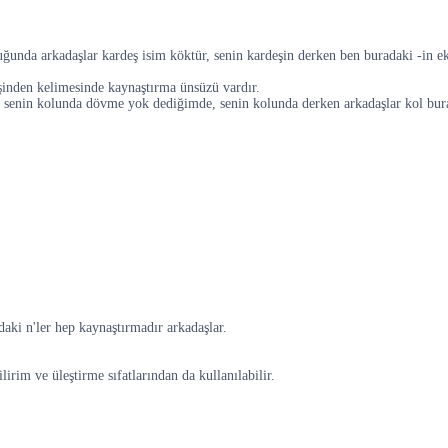
uğunda arkadaşlar kardeş isim köktür, senin kardeşin derken ben buradaki -in ek
inden kelimesinde kaynaştırma ünsüzü vardır.
a senin kolunda dövme yok dediğimde, senin kolunda derken arkadaşlar kol bur
daki n'ler hep kaynaştırmadır arkadaşlar.
irim ve üleştirme sıfatlarından da kullanılabilir.