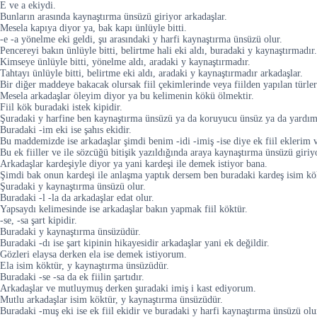
E ve a ekiydi.
Bunların arasında kaynaştırma ünsüzü giriyor arkadaşlar.
Mesela kapıya diyor ya, bak kapı ünlüyle bitti.
-e -a yönelme eki geldi, şu arasındaki y harfi kaynaştırma ünsüzü olur.
Pencereyi bakın ünlüyle bitti, belirtme hali eki aldı, buradaki y kaynaştırmadır.
Kimseye ünlüyle bitti, yönelme aldı, aradaki y kaynaştırmadır.
Tahtayı ünlüyle bitti, belirtme eki aldı, aradaki y kaynaştırmadır arkadaşlar.
Bir diğer maddeye bakacak olursak fiil çekimlerinde veya fiilden yapılan türlerd
Mesela arkadaşlar öleyim diyor ya bu kelimenin kökü ölmektir.
Fiil kök buradaki istek kipidir.
Şuradaki y harfine ben kaynaştırma ünsüzü ya da koruyucu ünsüz ya da yardı
Buradaki -im eki ise şahıs ekidir.
Bu maddemizde ise arkadaşlar şimdi benim -idi -imiş -ise diye ek fiil eklerim v
Bu ek fiiller ve ile sözcüğü bitişik yazıldığında araya kaynaştırma ünsüzü giriy
Arkadaşlar kardeşiyle diyor ya yani kardeşi ile demek istiyor bana.
Şimdi bak onun kardeşi ile anlaşma yaptık dersem ben buradaki kardeş isim kökt
Şuradaki y kaynaştırma ünsüzü olur.
Buradaki -l -la da arkadaşlar edat olur.
Yapsaydı kelimesinde ise arkadaşlar bakın yapmak fiil köktür.
-se, -sa şart kipidir.
Buradaki y kaynaştırma ünsüzüdür.
Buradaki -dı ise şart kipinin hikayesidir arkadaşlar yani ek değildir.
Gözleri elaysa derken ela ise demek istiyorum.
Ela isim köktür, y kaynaştırma ünsüzüdür.
Buradaki -se -sa da ek fiilin şartıdır.
Arkadaşlar ve mutluymuş derken şuradaki imiş i kast ediyorum.
Mutlu arkadaşlar isim köktür, y kaynaştırma ünsüzüdür.
Buradaki -muş eki ise ek fiil ekidir ve buradaki y harfi kaynaştırma ünsüzü olu