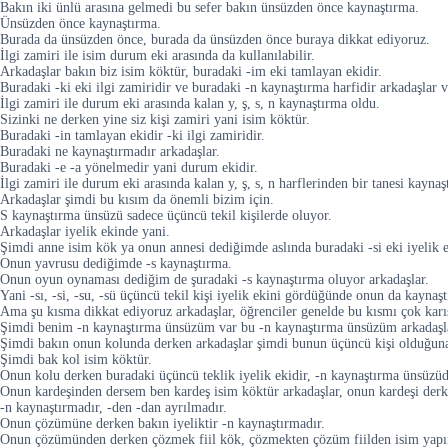
Bakın iki ünlü arasına gelmedi bu sefer bakın ünsüzden önce kaynaştırma.
Ünsüzden önce kaynaştırma.
Burada da ünsüzden önce, burada da ünsüzden önce buraya dikkat ediyoruz.
İlgi zamiri ile isim durum eki arasında da kullanılabilir.
Arkadaşlar bakın biz isim köktür, buradaki -im eki tamlayan ekidir.
Buradaki -ki eki ilgi zamiridir ve buradaki -n kaynaştırma harfidir arkadaşlar v
İlgi zamiri ile durum eki arasında kalan y, ş, s, n kaynaştırma oldu.
Sizinki ne derken yine siz kişi zamiri yani isim köktür.
Buradaki -in tamlayan ekidir -ki ilgi zamiridir.
Buradaki ne kaynaştırmadır arkadaşlar.
Buradaki -e -a yönelmedir yani durum ekidir.
İlgi zamiri ile durum eki arasında kalan y, ş, s, n harflerinden bir tanesi kayna
Arkadaşlar şimdi bu kısım da önemli bizim için.
S kaynaştırma ünsüzü sadece üçüncü tekil kişilerde oluyor.
Arkadaşlar iyelik ekinde yani.
Şimdi anne isim kök ya onun annesi dediğimde aslında buradaki -si eki iyelik 
Onun yavrusu dediğimde -s kaynaştırma.
Onun oyun oynaması dediğim de şuradaki -s kaynaştırma oluyor arkadaşlar.
Yani -sı, -si, -su, -sü üçüncü tekil kişi iyelik ekini gördüğünde onun da kayna
Ama şu kısma dikkat ediyoruz arkadaşlar, öğrenciler genelde bu kısmı çok karış
Şimdi benim -n kaynaştırma ünsüzüm var bu -n kaynaştırma ünsüzüm arkadaşlar 
Şimdi bakın onun kolunda derken arkadaşlar şimdi bunun üçüncü kişi olduğun
Şimdi bak kol isim köktür.
Onun kolu derken buradaki üçüncü teklik iyelik ekidir, -n kaynaştırma ünsüzüd
Onun kardeşinden dersem ben kardeş isim köktür arkadaşlar, onun kardeşi derken
-n kaynaştırmadır, -den -dan ayrılmadır.
Onun çözümüne derken bakın iyeliktir -n kaynaştırmadır.
Onun çözümünden derken çözmek fiil kök, çözmekten çözüm fiilden isim yapı