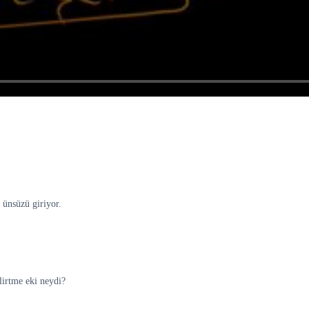
 ünsüzü giriyor.
lirtme eki neydi?