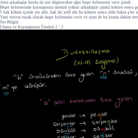
Ama arkadaşlar burda da sizi düşürecekse eğer beşer kelimesini verir şimdi.
Beşer kelimesinde kaynaştırma ünsüzü yoktur arkadaşlar çünkü kökten sonra g
5 bak kökün içinde yer aldı, bak iki yedi altı bu kökten sonra oldu bakın ş'ler a
Yani verirse tuzak olarak beşer kelimesini verir ve sizin de bu kısma dikkat etm
Ses Bilgisi
Ulama ve Kaynaştırma Ünsüzü
2
/
2