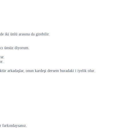
e iki ünlü arasına da girebilir.
mcı ünsüz diyorum.
ar.
or.
ür arkadaşlar, onun kardeşi dersem buradaki i iyelik olur.
r farkındaysanız.