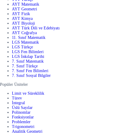
AYT Matematik
AYT Geometri
AYT Fizik
AYT Kimya
AYT Biyoloji
AYT Türk Dili ve Edebiyatı
AYT Coğrafya
11. Sınıf Matematik
LGS Matematik
LGS Türkçe
LGS Fen Bilimleri
LGS İnkılap Tarihi
7. Sınıf Matematik
7. Sınıf Türkçe
7. Sınıf Fen Bilimleri
7. Sınıf Sosyal Bilgiler
Popüler Üniteler
Limit ve Süreklilik
Türev
İntegral
Üslü Sayılar
Polinomlar
Fonksiyonlar
Problemler
Trigonometri
Analitik Geometri