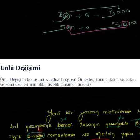
Ünlü Değişimi
Ünlü Değişimi konusunu Kunduz’la öğren! Örnekler, konu anlatım videoları
ve konu özetleri için tıkla, üstelik tamamen ücretsiz!