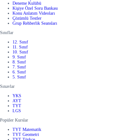
Deneme Kulübü
Kişiye Özel Soru Bankası
Konu Anlatım Videoları
Çözümlü Testler
Grup Rehberlik Seansları
Sınıflar
12. Sınıf
11. Sınıf
10. Sınıf
9. Sınıf
8. Sınıf
7. Sınıf
6. Sınıf
5. Sınıf
Sınavlar
YKS
AYT
TYT
LGS
Popüler Kurslar
TYT Matematik
TYT Geometri
TYT Türkçe