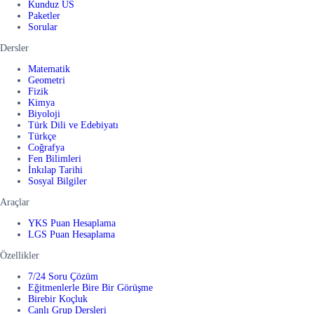
Kunduz US
Paketler
Sorular
Dersler
Matematik
Geometri
Fizik
Kimya
Biyoloji
Türk Dili ve Edebiyatı
Türkçe
Coğrafya
Fen Bilimleri
İnkılap Tarihi
Sosyal Bilgiler
Araçlar
YKS Puan Hesaplama
LGS Puan Hesaplama
Özellikler
7/24 Soru Çözüm
Eğitmenlerle Bire Bir Görüşme
Birebir Koçluk
Canlı Grup Dersleri