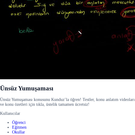
Ünsüz Yumuşaması
Ünsüz Yumuşaması konusunu Kunduz’la öğren! Testler, konu anlatım videoları
ve konu özetleri için tıkla, üstelik tamamen ücretsiz!
Kullanıcılar
Öğrenci
Eğitmen
Okullar