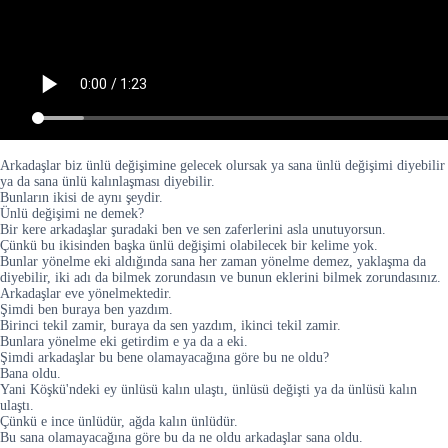
Arkadaşlar biz ünlü değişimine gelecek olursak ya sana ünlü değişimi diyebilir
ya da sana ünlü kalınlaşması diyebilir.
Bunların ikisi de aynı şeydir.
Ünlü değişimi ne demek?
Bir kere arkadaşlar şuradaki ben ve sen zaferlerini asla unutuyorsun.
Çünkü bu ikisinden başka ünlü değişimi olabilecek bir kelime yok.
Bunlar yönelme eki aldığında sana her zaman yönelme demez, yaklaşma da
diyebilir, iki adı da bilmek zorundasın ve bunun eklerini bilmek zorundasınız.
Arkadaşlar eve yönelmektedir.
Şimdi ben buraya ben yazdım.
Birinci tekil zamir, buraya da sen yazdım, ikinci tekil zamir.
Bunlara yönelme eki getirdim e ya da a eki.
Şimdi arkadaşlar bu bene olamayacağına göre bu ne oldu?
Bana oldu.
Yani Köşkü'ndeki ey ünlüsü kalın ulaştı, ünlüsü değişti ya da ünlüsü kalın
ulaştı.
Çünkü e ince ünlüdür, ağda kalın ünlüdür.
Bu sana olamayacağına göre bu da ne oldu arkadaşlar sana oldu.