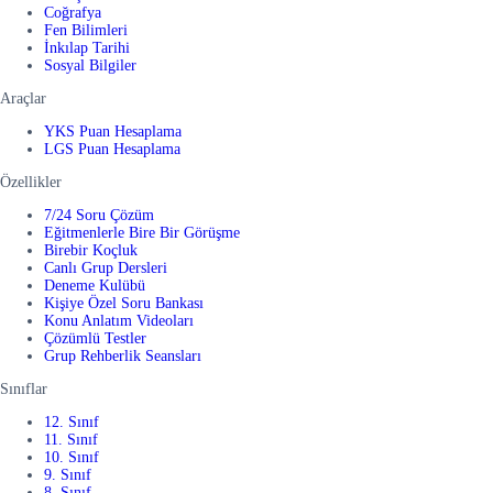
Coğrafya
Fen Bilimleri
İnkılap Tarihi
Sosyal Bilgiler
Araçlar
YKS Puan Hesaplama
LGS Puan Hesaplama
Özellikler
7/24 Soru Çözüm
Eğitmenlerle Bire Bir Görüşme
Birebir Koçluk
Canlı Grup Dersleri
Deneme Kulübü
Kişiye Özel Soru Bankası
Konu Anlatım Videoları
Çözümlü Testler
Grup Rehberlik Seansları
Sınıflar
12. Sınıf
11. Sınıf
10. Sınıf
9. Sınıf
8. Sınıf