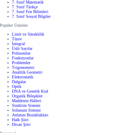
7. Sınıf Matematik
7. Sınıf Türkçe
7. Sınıf Fen Bilimleri
7. Sınıf Sosyal Bilgiler
Popüler Üniteler
Limit ve Süreklilik
Türev
İntegral
Üslü Sayılar
Polinomlar
Fonksiyonlar
Problemler
Trigonometri
Analitik Geometri
Elektrostatik
Dalgalar
Optik
DNA ve Genetik Kod
Organik Bileşikler
Maddenin Halleri
Sindirim Sistemi
Solunum Sistemi
Anlatım Bozuklukları
Halk Şiiri
Divan Şiiri