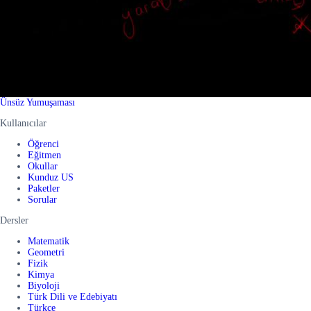
Ünsüz Yumuşaması
Kullanıcılar
Öğrenci
Eğitmen
Okullar
Kunduz US
Paketler
Sorular
Dersler
Matematik
Geometri
Fizik
Kimya
Biyoloji
Türk Dili ve Edebiyatı
Türkçe