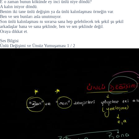
E o zaman bunun kökünde ey inci ünlü niye döndü?
A kalın iniyor döndü.
Benim iki tane ünlü değişim ya da ünlü kalınlaşması örneğin var.
Ben ve sen bunları asla unutmuyor.
Son ünlü kalınlaşması nı sorarsa sana hep gelebilecek tek şekil şu şekil
arkadaşlar bana ve sana şeklinde, ben ve sen şeklinde değil.
Oraya dikkat et.
Ses Bilgisi
Ünlü Değişimi ve Ünsüz Yumuşaması
1
/
2