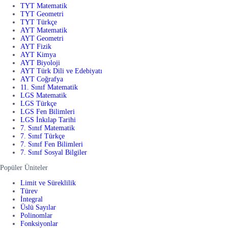
TYT Matematik
TYT Geometri
TYT Türkçe
AYT Matematik
AYT Geometri
AYT Fizik
AYT Kimya
AYT Biyoloji
AYT Türk Dili ve Edebiyatı
AYT Coğrafya
11. Sınıf Matematik
LGS Matematik
LGS Türkçe
LGS Fen Bilimleri
LGS İnkılap Tarihi
7. Sınıf Matematik
7. Sınıf Türkçe
7. Sınıf Fen Bilimleri
7. Sınıf Sosyal Bilgiler
Popüler Üniteler
Limit ve Süreklilik
Türev
İntegral
Üslü Sayılar
Polinomlar
Fonksiyonlar