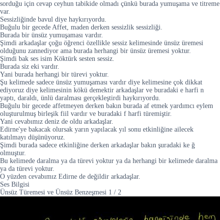
sorduğu için cevap ceyhun tabikide olmadı çünkü burada yumuşama ve titreme
var.
Sessizliğinde bavul diye haykırıyordu.
Buğulu bir gecede Affet, maden derken sessizlik sessizliği.
Burada bir ünsüz yumuşaması vardır.
Şimdi arkadaşlar çoğu öğrenci özellikle sessiz kelimesinde ünsüz üremesi
olduğunu zannediyor ama burada herhangi bir ünsüz üremesi yoktur.
Şimdi bak ses isim Köktürk sesten sessiz.
Burada siz eki vardır.
Yani burada herhangi bir türevi yoktur.
Şu kelimede sadece ünsüz yumuşaması vardır diye kelimesine çok dikkat
ediyoruz diye kelimesinin kökü demektir arkadaşlar ve buradaki e harfi n
yaptı, daraldı, ünlü daralması gerçekleştirdi haykırıyordu.
Buğulu bir gecede affetmeyen derken bakın burada af etmek yardımcı eylem
oluşturulmuş birleşik fiil vardır ve buradaki f harfi türemiştir.
Yani cevabımız deniz de oldu arkadaşlar.
Edirne'ye bakacak olursak yarın yapılacak yıl sonu etkinliğine ailecek
katılmayı düşünüyoruz.
Şimdi burada sadece etkinliğine derken arkadaşlar bakın şuradaki ke ğ
olmuştur.
Bu kelimede daralma ya da türevi yoktur ya da herhangi bir kelimede daralma
ya da türevi yoktur.
O yüzden cevabımız Edirne de değildir arkadaşlar.
Ses Bilgisi
Ünsüz Türemesi ve Ünsüz Benzeşmesi
1
/
2