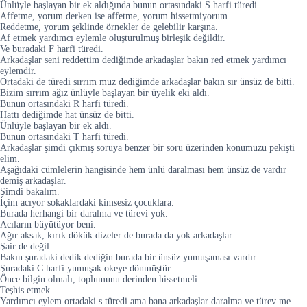
Ünlüyle başlayan bir ek aldığında bunun ortasındaki S harfi türedi.
Affetme, yorum derken ise affetme, yorum hissetmiyorum.
Reddetme, yorum şeklinde örnekler de gelebilir karşına.
Af etmek yardımcı eylemle oluşturulmuş birleşik değildir.
Ve buradaki F harfi türedi.
Arkadaşlar seni reddettim dediğimde arkadaşlar bakın red etmek yardımcı
eylemdir.
Ortadaki de türedi sırrım muz dediğimde arkadaşlar bakın sır ünsüz de bitti.
Bizim sırrım ağız ünlüyle başlayan bir üyelik eki aldı.
Bunun ortasındaki R harfi türedi.
Hattı dediğimde hat ünsüz de bitti.
Ünlüyle başlayan bir ek aldı.
Bunun ortasındaki T harfi türedi.
Arkadaşlar şimdi çıkmış soruya benzer bir soru üzerinden konumuzu pekişti
elim.
Aşağıdaki cümlelerin hangisinde hem ünlü daralması hem ünsüz de vardır
demiş arkadaşlar.
Şimdi bakalım.
İçim acıyor sokaklardaki kimsesiz çocuklara.
Burada herhangi bir daralma ve türevi yok.
Acıların büyütüyor beni.
Ağır aksak, kırık dökük dizeler de burada da yok arkadaşlar.
Şair de değil.
Bakın şuradaki dedik dediğin burada bir ünsüz yumuşaması vardır.
Şuradaki C harfi yumuşak okeye dönmüştür.
Önce bilgin olmalı, toplumunu derinden hissetmeli.
Teşhis etmek.
Yardımcı eylem ortadaki s türedi ama bana arkadaşlar daralma ve türev me