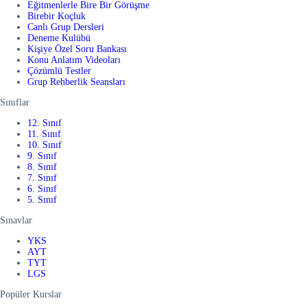
Eğitmenlerle Bire Bir Görüşme
Birebir Koçluk
Canlı Grup Dersleri
Deneme Kulübü
Kişiye Özel Soru Bankası
Konu Anlatım Videoları
Çözümlü Testler
Grup Rehberlik Seansları
Sınıflar
12. Sınıf
11. Sınıf
10. Sınıf
9. Sınıf
8. Sınıf
7. Sınıf
6. Sınıf
5. Sınıf
Sınavlar
YKS
AYT
TYT
LGS
Popüler Kurslar