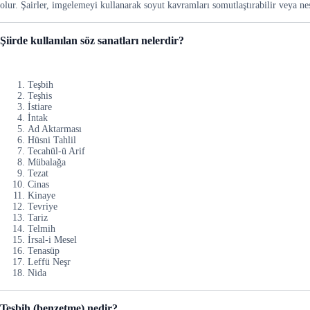
olur. Şairler, imgelemeyi kullanarak soyut kavramları somutlaştırabilir veya nes
Şiirde kullanılan söz sanatları nelerdir?
Teşbih
Teşhis
İstiare
İntak
Ad Aktarması
Hüsni Tahlil
Tecahül-ü Arif
Mübalağa
Tezat
Cinas
Kinaye
Tevriye
Tariz
Telmih
İrsal-i Mesel
Tenasüp
Leffü Neşr
Nida
Teşbih (benzetme) nedir?