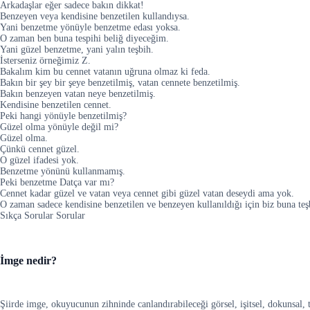
Arkadaşlar eğer sadece bakın dikkat!
Benzeyen veya kendisine benzetilen kullandıysa.
Yani benzetme yönüyle benzetme edası yoksa.
O zaman ben buna tespihi beliğ diyeceğim.
Yani güzel benzetme, yani yalın teşbih.
İsterseniz örneğimiz Z.
Bakalım kim bu cennet vatanın uğruna olmaz ki feda.
Bakın bir şey bir şeye benzetilmiş, vatan cennete benzetilmiş.
Bakın benzeyen vatan neye benzetilmiş.
Kendisine benzetilen cennet.
Peki hangi yönüyle benzetilmiş?
Güzel olma yönüyle değil mi?
Güzel olma.
Çünkü cennet güzel.
O güzel ifadesi yok.
Benzetme yönünü kullanmamış.
Peki benzetme Datça var mı?
Cennet kadar güzel ve vatan veya cennet gibi güzel vatan deseydi ama yok.
O zaman sadece kendisine benzetilen ve benzeyen kullanıldığı için biz buna teş
Sıkça Sorular Sorular
İmge nedir?
Şiirde imge, okuyucunun zihninde canlandırabileceği görsel, işitsel, dokunsal, 