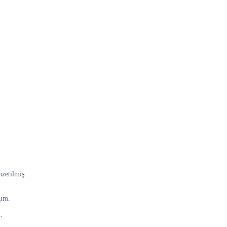
zetilmiş.
ğım.
.