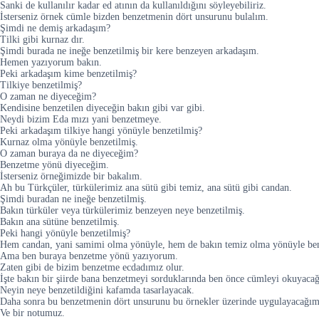
Sanki de kullanılır kadar ed atının da kullanıldığını söyleyebiliriz.
İsterseniz örnek cümle bizden benzetmenin dört unsurunu bulalım.
Şimdi ne demiş arkadaşım?
Tilki gibi kurnaz dır.
Şimdi burada ne ineğe benzetilmiş bir kere benzeyen arkadaşım.
Hemen yazıyorum bakın.
Peki arkadaşım kime benzetilmiş?
Tilkiye benzetilmiş?
O zaman ne diyeceğim?
Kendisine benzetilen diyeceğin bakın gibi var gibi.
Neydi bizim Eda mızı yani benzetmeye.
Peki arkadaşım tilkiye hangi yönüyle benzetilmiş?
Kurnaz olma yönüyle benzetilmiş.
O zaman buraya da ne diyeceğim?
Benzetme yönü diyeceğim.
İsterseniz örneğimizde bir bakalım.
Ah bu Türkçüler, türkülerimiz ana sütü gibi temiz, ana sütü gibi candan.
Şimdi buradan ne ineğe benzetilmiş.
Bakın türküler veya türkülerimiz benzeyen neye benzetilmiş.
Bakın ana sütüne benzetilmiş.
Peki hangi yönüyle benzetilmiş?
Hem candan, yani samimi olma yönüyle, hem de bakın temiz olma yönüyle ben
Ama ben buraya benzetme yönü yazıyorum.
Zaten gibi de bizim benzetme ecdadımız olur.
İşte bakın bir şiirde bana benzetmeyi sorduklarında ben önce cümleyi okuyaca
Neyin neye benzetildiğini kafamda tasarlayacak.
Daha sonra bu benzetmenin dört unsurunu bu örnekler üzerinde uygulayacağım
Ve bir notumuz.