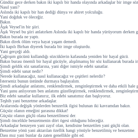
Gündüz gece derken bakın iki kapılı bir handa olayında arkadaşlar bir imge sö
Nasıl yani?
Aslında iki kapılı bir han dediği dünya ve ahiret yolculuğu.
Yani doğduk ve öleceğiz.
Bakın.
Âşık Veysel'in bir şiiri.
Âşık Veysel bu şiiri anlatırken Aslında iki kapılı bir handa yürüyorum derke
Bakın burada ne yaptı.
Bakın direk ölüm veya hayat yaşam demedi.
İki kapılı Birhan diyerek burada bir imge oluşturdu.
Yani gerçeği aldı.
Çağrışım gücünü kullandığı sözcüklerin kafasında yeniden bir hayal gücü.
Bakın burası önemli bir hayal gücüyle, alışılmamış bir söz kullanarak burada
Şimdi geldik söz sanatlarına, yani diğer ismiyle edebi sanatlar.
Şimdi edebi sanat nedir?
Nerede kullanacağız, nasıl kullanacağız ve çeşitleri nelerdir?
İsterseniz bunun üstünde durmaya başlayalım.
Şimdi arkadaşlar anlatımı, renklendirmek, zenginleştirmek ve daha etkili hale ge
Yani şunu anlıyorum ben anlatımı güzelleştirmek, renklendirmek, zenginleştirm
Biz edebi sanatlar kullanırız, ilk edebi sanatımız dan başlıyoruz.
Teşbih yani benzetme arkadaşlar.
Aralarında değişik yönlerden benzerlik ilgisi bulunan iki kavramdan bakın.
Güçsüz olanın emeğini şurasına dikkat!
Güçsüz olanın güçlü olana benzetilmesi der.
Şimdi öncelikle benzetmenin dört ögesi olduğunu bileceğiz.
Arkadaşlar benzeyen yani zayıf olan, kendisine benzetilen yani güçlü olan.
Benzetme yönü yani aktarılan özellik hangi yönüyle benzetilmiş ve benzetme.
Dass mız yani bunlar da zaten genellikle gibi ed.