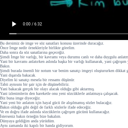
Bu dersimiz de imge ve söz sanatları konusu üzerinde duracağız.
Önce İmge nedir örnekleriyle birlikte görelim.
Daha sonra da söz sanatlarına geçeceğiz.
Şimdi İmge bir varlığı, bir kavramı veya durumu canlı ve daha duygulu anlatma
Yani bir kavramı anlatırken aslında başka bir varlığı kullanarak, yani çağrışım 
Bakın.
Şimdi burada önemli bir notum var benim sanatçı imgeyi oluştururken dikkat ger
Yani dışarıda bakacak.
Diyelim ki sanatçı mesela bir ressamı düşünür.
Tabii aynısını bir şair için de düşünebiliriz.
Yani bakacak gerçek bir olayı alacak olduğu gibi aktarmış.
Yani izlenimlerin den hareketle onu yeni sözcüklerle anlatmaya çalışacak.
Biz buna imge diyeceğiz.
Yani yeni bir anlatım için hayal gücü ile alışılmamış sözler bulacağız.
Bakın olduğu gibi değil de farklı sözlerle ifade edeceğiz.
Ve en doğru ifade aslında sözcüklerin çağrışım gücünü kullanacağız.
İsterseniz bakın örneğin bize bakalım.
Dünyaya geldiğim anda yürüdüm.
Aynı zamanda iki kapılı bir handa gidiyorum.