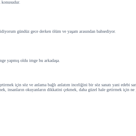
z konusudur.
n gidiyorum gündüz gece derken ölüm ve yaşam arasından bahsediyor.
 imge yapmış oldu imge bu arkadaşa.
tirmek için söz ve anlama bağlı anlatım inceliğini bir söz sanatı yani edebi san
ek, insanların okuyanların dikkatini çekmek, daha güzel hale getirmek için ne 