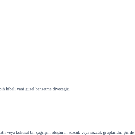
bih hibeli yani güzel benzetme diyeceğiz.
tatlı veya kokusal bir çağrışım oluşturan sözcük veya sözcük gruplarıdır. Şiird