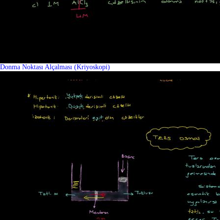
Donma Noktası Alçalması (Kriyoskopi)