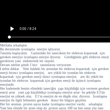
Merhaba arkadaşlar.
Bu dersimizde iyonlaşma enerjisi işliyoruz.
Tanımla başlayalım. Gazlardaki bir tanecikten bir elektron koparmak için
gereken enerjiye iyonlaşma enerjisi diyoruz. Gördüğünüz gibi elektron enerji
gerektiren yani endotermik bir olaydır.
Devam edelim şimdi 1'inci tanımlarını veriyorum.
Lütfen dikkat. Nötr haldeki bir atomdan bir elektron koparmak için gereken
enerji birinci iyonlaşma enerjisi, artı yüklü bir iyondan bir elektron
koparmak için gereken enerji ikinci iyonlaşma enerjisi, artı iki yüklü bir
iyondan bir elektron koparmak için gereken enerji de üçüncü iyonlaşma
enerjisidir.
Her kademede benim elimdeki taneciğin çapı küçüldüğü için vermem gereken
enerji artar yani çap küçüldükçe iyonlaşma enerjisi artar bu şekilde E3'ün
enerjisi en yüksek olur, E1'in enerjisi de en düşük olur, diyoruz. İyonlaşma
enerjisi ile ilgili bilmemiz gereken ikinci bir bilgiye geçelim.
Her bir atomun proton sayısı kadar iyonlaşma enerjisi vardır, arkadaşlar.
Yani ben elimde bir atom olup da proton sayısı 100 ise ben onun yüz tane