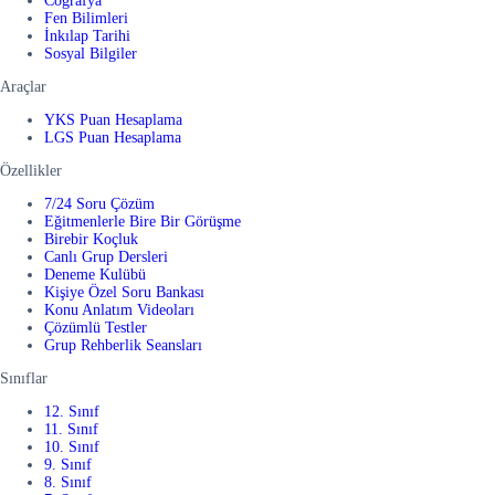
Coğrafya
Fen Bilimleri
İnkılap Tarihi
Sosyal Bilgiler
Araçlar
YKS Puan Hesaplama
LGS Puan Hesaplama
Özellikler
7/24 Soru Çözüm
Eğitmenlerle Bire Bir Görüşme
Birebir Koçluk
Canlı Grup Dersleri
Deneme Kulübü
Kişiye Özel Soru Bankası
Konu Anlatım Videoları
Çözümlü Testler
Grup Rehberlik Seansları
Sınıflar
12. Sınıf
11. Sınıf
10. Sınıf
9. Sınıf
8. Sınıf