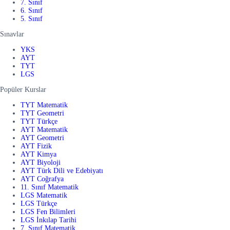
7. Sınıf
6. Sınıf
5. Sınıf
Sınavlar
YKS
AYT
TYT
LGS
Popüler Kurslar
TYT Matematik
TYT Geometri
TYT Türkçe
AYT Matematik
AYT Geometri
AYT Fizik
AYT Kimya
AYT Biyoloji
AYT Türk Dili ve Edebiyatı
AYT Coğrafya
11. Sınıf Matematik
LGS Matematik
LGS Türkçe
LGS Fen Bilimleri
LGS İnkılap Tarihi
7. Sınıf Matematik