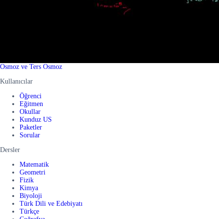
Osmoz ve Ters Osmoz
Kullanıcılar
Öğrenci
Eğitmen
Okullar
Kunduz US
Paketler
Sorular
Dersler
Matematik
Geometri
Fizik
Kimya
Biyoloji
Türk Dili ve Edebiyatı
Türkçe