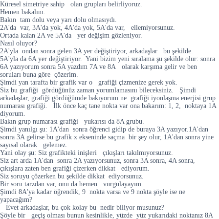
Küresel simetriye sahip olan grupları belirliyoruz.
Hemen bakalım.
Bakın tam dolu veya yarı dolu olmasıydı.
2A'da var, 3A'da yok, 4A'da yok, 5A'da var, ellemiyorsunuz.
Ortada kalan 2A ve 5A'da yer değişim gözleniyor.
Nasıl oluyor?
2A'yla ondan sonra gelen 3A yer değiştiriyor, arkadaşlar bu şekilde.
5A'yla da 6A yer değiştiriyor. Yani bizim yeni sıralama şu şekilde olur: sonra
6A yazıyorum sonra 5A yazdım 7A ve 8A olarak karşıma gelir ve ben
soruları buna göre çözerim.
Şimdi yan tarafta bir grafik var o grafiği çizmenize gerek yok.
Siz bu grafiği gördüğünüz zaman yorumlamasını bileceksiniz. Şimdi
arkadaşlar, grafiği gördüğümde bakıyorum ne grafiği iyonlaşma enerjisi grup
numarası grafiği. İlk önce kaç tane nokta var ona bakarım: 1, 2, noktaya 1A
diyorum.
Bakın grup numarası grafiği yukarısı da 8A grubu.
Şimdi yanılgı şu: 1A'dan sonra öğrenci gidip de buraya 3A yazıyor.1A'dan
sonra 3A gelirse bu grafik x ekseninde saçma bir şey olur, 1A'dan sonra yine
sayısal olarak gelemez.
Yani olay şu: Siz grafikteki inişleri çıkışları takılmıyorsunuz.
Siz art arda 1A'dan sonra 2A yazıyorsunuz, sonra 3A sonra, 4A sonra,
çıkışlara zaten ben grafiği çizerken dikkat ediyorum.
Siz soruyu çözerken bu şekilde dikkat ediyorsunuz.
Bir soru tarzdan var, onu da hemen vurgulayayım.
Şimdi 8A'ya kadar öğrendik, 9 nokta varsa ve 9 nokta şöyle ise ne
yapacağım?
Evet arkadaşlar, bu çok kolay bu nedir biliyor musunuz?
Şöyle bir geçiş olması bunun kesinlikle, yüzde yüz yukarıdaki noktanız 8A