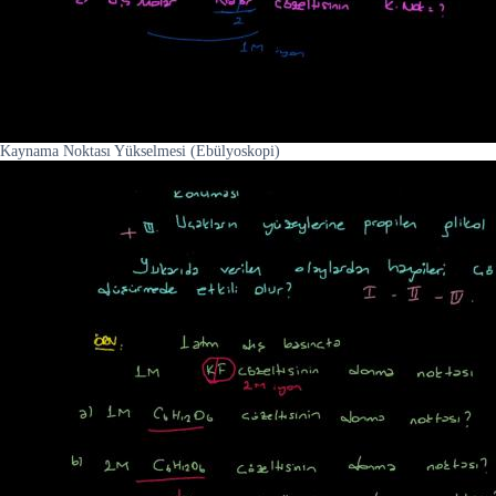
Kaynama Noktası Yükselmesi (Ebülyoskopi)