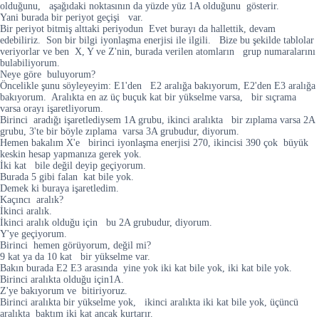
olduğunu, aşağıdaki noktasının da yüzde yüz 1A olduğunu gösterir.
Yani burada bir periyot geçişi var.
Bir periyot bitmiş alttaki periyodun Evet burayı da hallettik, devam
edebiliriz. Son bir bilgi iyonlaşma enerjisi ile ilgili. Bize bu şekilde tablolar
veriyorlar ve ben X, Y ve Z'nin, burada verilen atomların grup numaralarını
bulabiliyorum.
Neye göre buluyorum?
Öncelikle şunu söyleyeyim: E1'den E2 aralığa bakıyorum, E2'den E3 aralığa
bakıyorum. Aralıkta en az üç buçuk kat bir yükselme varsa, bir sıçrama
varsa orayı işaretliyorum.
Birinci aradığı işaretlediysem 1A grubu, ikinci aralıkta bir zıplama varsa 2A
grubu, 3'te bir böyle zıplama varsa 3A grubudur, diyorum.
Hemen bakalım X'e birinci iyonlaşma enerjisi 270, ikincisi 390 çok büyük
keskin hesap yapmanıza gerek yok.
İki kat bile değil deyip geçiyorum.
Burada 5 gibi falan kat bile yok.
Demek ki buraya işaretledim.
Kaçıncı aralık?
İkinci aralık.
İkinci aralık olduğu için bu 2A grubudur, diyorum.
Y'ye geçiyorum.
Birinci hemen görüyorum, değil mi?
9 kat ya da 10 kat bir yükselme var.
Bakın burada E2 E3 arasında yine yok iki kat bile yok, iki kat bile yok.
Birinci aralıkta olduğu için1A.
Z'ye bakıyorum ve bitiriyoruz.
Birinci aralıkta bir yükselme yok, ikinci aralıkta iki kat bile yok, üçüncü
aralıkta baktım iki kat ancak kurtarır.