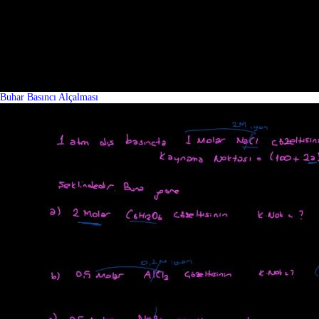
Buhar Basıncı Alçalması