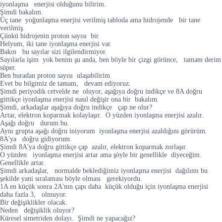
iyonlaşma enerjisi olduğunu bilirim.
Şimdi bakalım.
Üç tane yoğunlaşma enerjisi verilmiş tabloda ama hidrojende bir tane
verilmiş.
Çünkü hidrojenin proton sayısı bir.
Helyum, iki tane iyonlaşma enerjisi var.
Bakın bu sayılar sizi ilgilendirmiyor.
Sayılarla işim yok benim şu anda, ben böyle bir çizgi görünce, tamam derim
süper.
Ben buradan proton sayısı ulaşabilirim.
Evet bu bilgimiz de tamam, devam ediyoruz.
Şimdi periyodik cetvelde ne oluyor, aşağıya doğru indikçe ve 8A doğru
gittikçe iyonlaşma enerjisi nasıl değişir ona bir bakalım.
Şimdi, arkadaşlar aşağıya doğru indikçe çap ne olur?
Artar, elektron koparmak kolaylaşır. O yüzden iyonlaşma enerjisi azalır.
Aşağı doğru durum bu.
Aynı grupta aşağı doğru iniyorum iyonlaşma enerjisi azaldığını görürüm.
8A'ya doğru gidiyorum.
Şimdi 8A'ya doğru gittikçe çap azalır, elektron koparmak zorlaşır.
O yüzden iyonlaşma enerjisi artar ama şöyle bir genellikle diyeceğim.
Genellikle artar.
Şimdi arkadaşlar, normalde beklediğimiz iyonlaşma enerjisi dağılımı bu
şekilde yani sıralaması böyle olması gerekiyordu.
1A en küçük sonra 2A'nın çapı daha küçük olduğu için iyonlaşma enerjisi
daha fazla 3, olmuyor.
Bir değişiklikler olacak.
Neden değişiklik oluyor?
Küresel simetriden dolayı. Şimdi ne yapacağız?