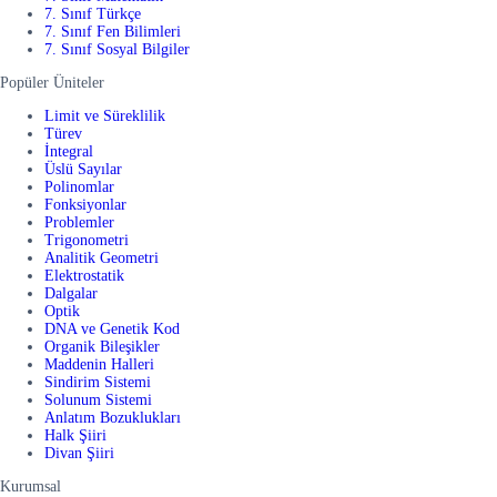
7. Sınıf Türkçe
7. Sınıf Fen Bilimleri
7. Sınıf Sosyal Bilgiler
Popüler Üniteler
Limit ve Süreklilik
Türev
İntegral
Üslü Sayılar
Polinomlar
Fonksiyonlar
Problemler
Trigonometri
Analitik Geometri
Elektrostatik
Dalgalar
Optik
DNA ve Genetik Kod
Organik Bileşikler
Maddenin Halleri
Sindirim Sistemi
Solunum Sistemi
Anlatım Bozuklukları
Halk Şiiri
Divan Şiiri
Kurumsal