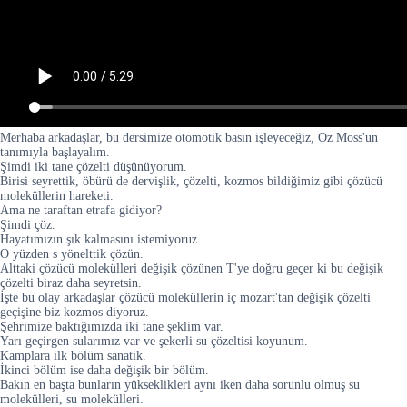
Merhaba arkadaşlar, bu dersimize otomotik basın işleyeceğiz, Oz Moss'un
tanımıyla başlayalım.
Şimdi iki tane çözelti düşünüyorum.
Birisi seyrettik, öbürü de dervişlik, çözelti, kozmos bildiğimiz gibi çözücü
moleküllerin hareketi.
Ama ne taraftan etrafa gidiyor?
Şimdi çöz.
Hayatımızın şık kalmasını istemiyoruz.
O yüzden s yönelttik çözün.
Alttaki çözücü molekülleri değişik çözünen T'ye doğru geçer ki bu değişik
çözelti biraz daha seyretsin.
İşte bu olay arkadaşlar çözücü moleküllerin iç mozart'tan değişik çözelti
geçişine biz kozmos diyoruz.
Şehrimize baktığımızda iki tane şeklim var.
Yarı geçirgen sularımız var ve şekerli su çözeltisi koyunum.
Kamplara ilk bölüm sanatik.
İkinci bölüm ise daha değişik bir bölüm.
Bakın en başta bunların yükseklikleri aynı iken daha sorunlu olmuş su
molekülleri, su molekülleri.