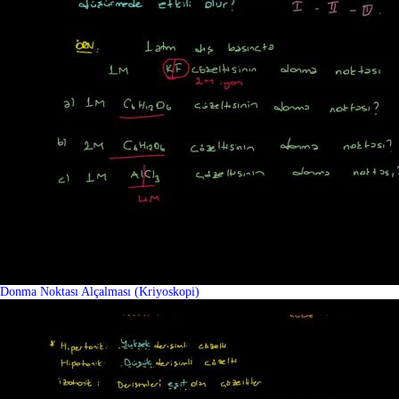
Donma Noktası Alçalması (Kriyoskopi)