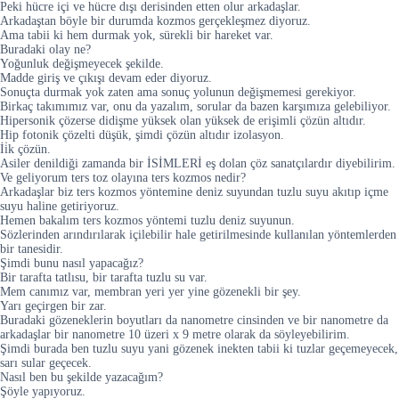
Peki hücre içi ve hücre dışı derisinden etten olur arkadaşlar.
Arkadaştan böyle bir durumda kozmos gerçekleşmez diyoruz.
Ama tabii ki hem durmak yok, sürekli bir hareket var.
Buradaki olay ne?
Yoğunluk değişmeyecek şekilde.
Madde giriş ve çıkışı devam eder diyoruz.
Sonuçta durmak yok zaten ama sonuç yolunun değişmemesi gerekiyor.
Birkaç takımımız var, onu da yazalım, sorular da bazen karşımıza gelebiliyor.
Hipersonik çözerse didişme yüksek olan yüksek de erişimli çözün altıdır.
Hip fotonik çözelti düşük, şimdi çözün altıdır izolasyon.
İi̇k çözün.
Asiler denildiği zamanda bir İSİMLERİ eş dolan çöz sanatçılardır diyebilirim.
Ve geliyorum ters toz olayına ters kozmos nedir?
Arkadaşlar biz ters kozmos yöntemine deniz suyundan tuzlu suyu akıtıp içme
suyu haline getiriyoruz.
Hemen bakalım ters kozmos yöntemi tuzlu deniz suyunun.
Sözlerinden arındırılarak içilebilir hale getirilmesinde kullanılan yöntemlerden
bir tanesidir.
Şimdi bunu nasıl yapacağız?
Bir tarafta tatlısu, bir tarafta tuzlu su var.
Mem canımız var, membran yeri yer yine gözenekli bir şey.
Yarı geçirgen bir zar.
Buradaki gözeneklerin boyutları da nanometre cinsinden ve bir nanometre da
arkadaşlar bir nanometre 10 üzeri x 9 metre olarak da söyleyebilirim.
Şimdi burada ben tuzlu suyu yani gözenek inekten tabii ki tuzlar geçemeyecek,
sarı sular geçecek.
Nasıl ben bu şekilde yazacağım?
Şöyle yapıyoruz.