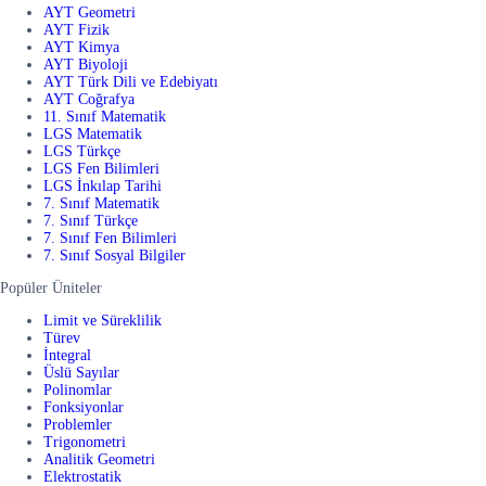
AYT Geometri
AYT Fizik
AYT Kimya
AYT Biyoloji
AYT Türk Dili ve Edebiyatı
AYT Coğrafya
11. Sınıf Matematik
LGS Matematik
LGS Türkçe
LGS Fen Bilimleri
LGS İnkılap Tarihi
7. Sınıf Matematik
7. Sınıf Türkçe
7. Sınıf Fen Bilimleri
7. Sınıf Sosyal Bilgiler
Popüler Üniteler
Limit ve Süreklilik
Türev
İntegral
Üslü Sayılar
Polinomlar
Fonksiyonlar
Problemler
Trigonometri
Analitik Geometri
Elektrostatik