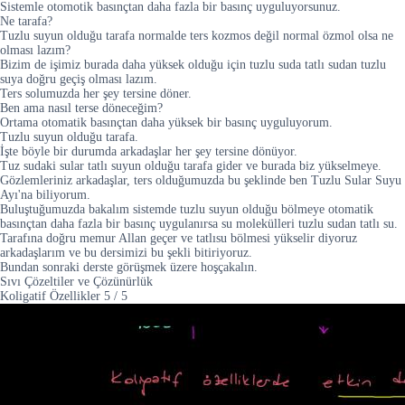
Sistemle otomotik basınçtan daha fazla bir basınç uyguluyorsunuz.
Ne tarafa?
Tuzlu suyun olduğu tarafa normalde ters kozmos değil normal özmol olsa ne
olması lazım?
Bizim de işimiz burada daha yüksek olduğu için tuzlu suda tatlı sudan tuzlu
suya doğru geçiş olması lazım.
Ters solumuzda her şey tersine döner.
Ben ama nasıl terse döneceğim?
Ortama otomatik basınçtan daha yüksek bir basınç uyguluyorum.
Tuzlu suyun olduğu tarafa.
İşte böyle bir durumda arkadaşlar her şey tersine dönüyor.
Tuz sudaki sular tatlı suyun olduğu tarafa gider ve burada biz yükselmeye.
Gözlemleriniz arkadaşlar, ters olduğumuzda bu şeklinde ben Tuzlu Sular Suyu
Ayı'na biliyorum.
Buluştuğumuzda bakalım sistemde tuzlu suyun olduğu bölmeye otomatik
basınçtan daha fazla bir basınç uygulanırsa su molekülleri tuzlu sudan tatlı su.
Tarafına doğru memur Allan geçer ve tatlısu bölmesi yükselir diyoruz
arkadaşlarım ve bu dersimizi bu şekli bitiriyoruz.
Bundan sonraki derste görüşmek üzere hoşçakalın.
Sıvı Çözeltiler ve Çözünürlük
Koligatif Özellikler
5
/
5