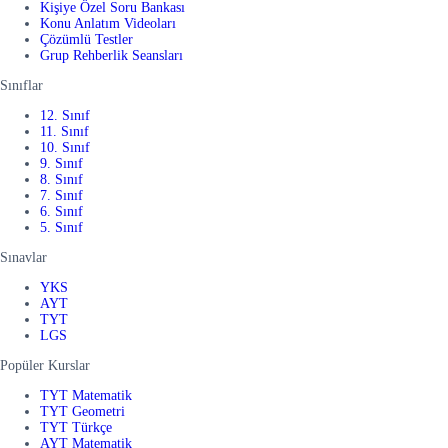
Kişiye Özel Soru Bankası
Konu Anlatım Videoları
Çözümlü Testler
Grup Rehberlik Seansları
Sınıflar
12. Sınıf
11. Sınıf
10. Sınıf
9. Sınıf
8. Sınıf
7. Sınıf
6. Sınıf
5. Sınıf
Sınavlar
YKS
AYT
TYT
LGS
Popüler Kurslar
TYT Matematik
TYT Geometri
TYT Türkçe
AYT Matematik