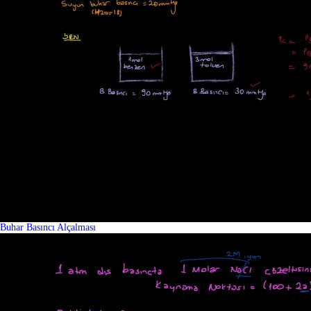
Buhar Basıncı Alçalması