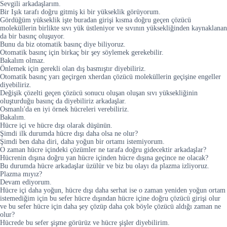
Sevgili arkadaşlarım.
Bir Işık tarafı doğru gitmiş ki bir yükseklik görüyorum.
Gördüğüm yükseklik işte buradan girişi kısma doğru geçen çözücü
moleküllerin birlikte sıvı yük üstleniyor ve sıvının yüksekliğinden kaynaklanan
da bir basınç oluşuyor.
Bunu da biz otomatik basınç diye biliyoruz.
Otomatik basınç için birkaç bir şey söylemek gerekebilir.
Bakalım olmaz.
Önlemek için gerekli olan dış basmıştır diyebiliriz.
Otomatik basınç yarı geçirgen xherdan çözücü moleküllerin geçişine engeller
diyebiliriz.
Değişik çözelti geçen çözücü sonucu oluşan oluşan sıvı yüksekliğinin
oluşturduğu basınç da diyebiliriz arkadaşlar.
Osmanlı'da en iyi örnek hücreleri verebiliriz.
Bakalım.
Hücre içi ve hücre dışı olarak düşünün.
Şimdi ilk durumda hücre dışı daha olsa ne olur?
Şimdi ben daha diri, daha yoğun bir ortamı istemiyorum.
O zaman hücre içindeki çözümler ne tarafa doğru gidecektir arkadaşlar?
Hücrenin dışına doğru yan hücre içinden hücre dışına geçince ne olacak?
Bu durumda hücre arkadaşlar üzülür ve biz bu olayı da plazma izliyoruz.
Plazma mıyız?
Devam ediyorum.
Hücre içi daha yoğun, hücre dışı daha serhat ise o zaman yeniden yoğun ortam
istemediğim için bu sefer hücre dışından hücre içine doğru çözücü girişi olur
ve bu sefer hücre için daha şey çözüp daha çok böyle çözücü aldığı zaman ne
olur?
Hücrede bu sefer şişme görürüz ve hücre şişler diyebilirim.