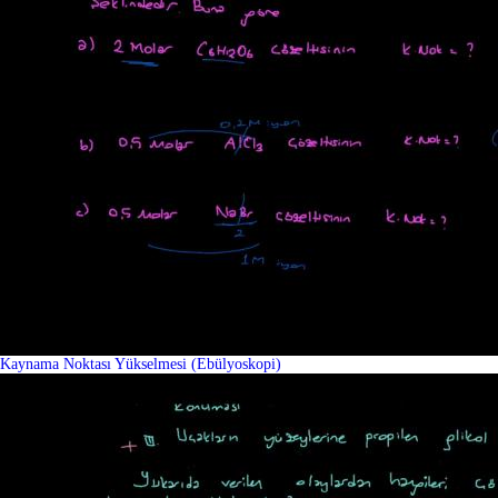
Kaynama Noktası Yükselmesi (Ebülyoskopi)