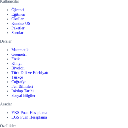
Kullanıcılar
Öğrenci
Eğitmen
Okullar
Kunduz US
Paketler
Sorular
Dersler
Matematik
Geometri
Fizik
Kimya
Biyoloji
Türk Dili ve Edebiyatı
Türkçe
Coğrafya
Fen Bilimleri
İnkılap Tarihi
Sosyal Bilgiler
Araçlar
YKS Puan Hesaplama
LGS Puan Hesaplama
Özellikler