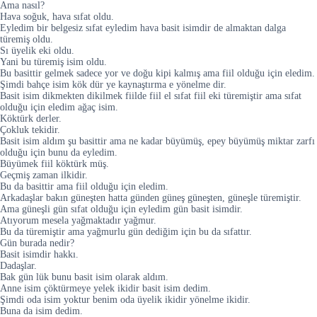
Ama nasıl?
Hava soğuk, hava sıfat oldu.
Eyledim bir belgesiz sıfat eyledim hava basit isimdir de almaktan dalga
türemiş oldu.
Sı üyelik eki oldu.
Yani bu türemiş isim oldu.
Bu basittir gelmek sadece yor ve doğu kipi kalmış ama fiil olduğu için eledim.
Şimdi bahçe isim kök dür ye kaynaştırma e yönelme dir.
Basit isim dikmekten dikilmek fiilde fiil el sıfat fiil eki türemiştir ama sıfat
olduğu için eledim ağaç isim.
Köktürk derler.
Çokluk tekidir.
Basit isim aldım şu basittir ama ne kadar büyümüş, epey büyümüş miktar zarfı
olduğu için bunu da eyledim.
Büyümek fiil köktürk müş.
Geçmiş zaman ilkidir.
Bu da basittir ama fiil olduğu için eledim.
Arkadaşlar bakın güneşten hatta günden güneş güneşten, güneşle türemiştir.
Ama güneşli gün sıfat olduğu için eyledim gün basit isimdir.
Atıyorum mesela yağmaktadır yağmur.
Bu da türemiştir ama yağmurlu gün dediğim için bu da sıfattır.
Gün burada nedir?
Basit isimdir hakkı.
Dadaşlar.
Bak gün lük bunu basit isim olarak aldım.
Anne isim çöktürmeye yelek ikidir basit isim dedim.
Şimdi oda isim yoktur benim oda üyelik ikidir yönelme ikidir.
Buna da isim dedim.