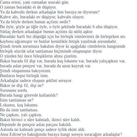
Cuma ertesi, yani cumadan sonraki gün.
O zaman buradaki el de düşüyor.
Ya da kahvaltı derken arkadaşlar ben buraya ne diyorum?
Kahve altı, buradaki ev düşüyor, kahvaltı oluyor.
Ya da böyle derken bunun açılımı nedir?
Bu öyle, şöyle şu öğle öyle, o öyle şeklinde buradaki b uhu düşüyor.
Sütlaç derken arkadaşlar bunun açılımı da sütlü aşktır.
Buradaki harfi biz düştüğü için bu birleşik isimlerimiz de birleşirken ses
kaybına uğramıştır ve bunlar kesinlikle bitişik yazılmak zorundadır.
Şimdi örnek sorumuza bakalım diyor ki aşağıdaki cümlelerin hangisinde
birleşik sözcük sıfat tamlaması biçiminde oluşmuştur diyor.
O yüzden biz önce bileşiklerin altını çizelim.
Bakın burada fil dişi var, burada kuş lokumu var, burada yalıçapkını var,
burada aslan pençesi var, burada da uzun kuyruk var.
Şimdi oluşumuna bakıyorum.
Bunların hepsi birleşik isim.
Arkadaşlar sadece oluşum şeklini soruyor.
Bakın ne dişi fil, dişi ne?
Sorusunu sordu.
Burada hangi görevde kullanıldı?
İsim tamlaması ne?
Lokumu, kuş lokumu.
Bu da isim tamlaması.
Ne çapkını, yalı çapkını.
Bakın birinci o süre kalmadı, ikinci süre kaldı.
Hepsinde de pençesi aslan parçası bakıldı.
Aslında ne kalmadı pençe sadece iyilik ekini aldı.
Ama Edirne'ye baktığımda buraya hangi soruyu soracağım arkadaşlar?