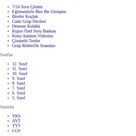
7/24 Soru Çözüm
Eğitmenlerle Bire Bir Görüşme
Birebir Koçluk
Canlı Grup Dersleri
Deneme Kulübü
Kişiye Özel Soru Bankası
Konu Anlatım Videoları
Çözümlü Testler
Grup Rehberlik Seansları
Sınıflar
12. Sınıf
11. Sınıf
10. Sınıf
9. Sınıf
8. Sınıf
7. Sınıf
6. Sınıf
5. Sınıf
Sınavlar
YKS
AYT
TYT
LGS