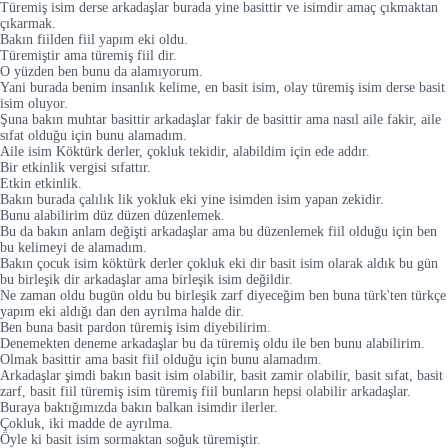
Türemiş isim derse arkadaşlar burada yine basittir ve isimdir amaç çıkmaktan
çıkarmak.
Bakın fiilden fiil yapım eki oldu.
Türemiştir ama türemiş fiil dir.
O yüzden ben bunu da alamıyorum.
Yani burada benim insanlık kelime, en basit isim, olay türemiş isim derse basit
isim oluyor.
Şuna bakın muhtar basittir arkadaşlar fakir de basittir ama nasıl aile fakir, aile
sıfat olduğu için bunu alamadım.
Aile isim Köktürk derler, çokluk tekidir, alabildim için ede addır.
Bir etkinlik vergisi sıfattır.
Etkin etkinlik.
Bakın burada çalılık lik yokluk eki yine isimden isim yapan zekidir.
Bunu alabilirim düz düzen düzenlemek.
Bu da bakın anlam değişti arkadaşlar ama bu düzenlemek fiil olduğu için ben
bu kelimeyi de alamadım.
Bakın çocuk isim köktürk derler çokluk eki dir basit isim olarak aldık bu gün
bu birleşik dir arkadaşlar ama birleşik isim değildir.
Ne zaman oldu bugün oldu bu birleşik zarf diyeceğim ben buna türk'ten türkçe
yapım eki aldığı dan den ayrılma halde dir.
Ben buna basit pardon türemiş isim diyebilirim.
Denemekten deneme arkadaşlar bu da türemiş oldu ile ben bunu alabilirim.
Olmak basittir ama basit fiil olduğu için bunu alamadım.
Arkadaşlar şimdi bakın basit isim olabilir, basit zamir olabilir, basit sıfat, basit
zarf, basit fiil türemiş isim türemiş fiil bunların hepsi olabilir arkadaşlar.
Buraya baktığımızda bakın balkan isimdir ilerler.
Çokluk, iki madde de ayrılma.
Öyle ki basit isim sormaktan soğuk türemiştir.