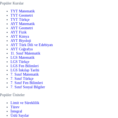
Popüler Kurslar
TYT Matematik
TYT Geometri
TYT Türkçe
AYT Matematik
AYT Geometri
AYT Fizik
AYT Kimya
AYT Biyoloji
AYT Türk Dili ve Edebiyatı
AYT Coğrafya
11. Sınıf Matematik
LGS Matematik
LGS Türkçe
LGS Fen Bilimleri
LGS İnkılap Tarihi
7. Sınıf Matematik
7. Sınıf Türkçe
7. Sınıf Fen Bilimleri
7. Sınıf Sosyal Bilgiler
Popüler Üniteler
Limit ve Süreklilik
Türev
İntegral
Üslü Sayılar