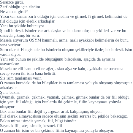
Sessizce girdi.
Zarf olduğu için eledim.
Ne zaman girdi?
Yazarken zaman zarfı olduğu için eledim ve girmek fi girmek kelimesini de
fiil olduğu için eledik arkadaşlar.
Yani bu şekilde bulunuyor.
Şimdi birleşik isimler var arkadaşlar ve bunların oluşum şekilleri var ve bu
sınavda çıkmış bir soru.
Mesela atıyorum ÖSYM hanımeli, asma, nazlı ayakkabı kelimelerin de bunu
sana veriyor.
Soru olarak Hangisinde bu isimlerin oluşum şekilleriyle özdeş bir birleşik isim
vardır diyor.
Yani sen bunun ne şekilde oluştuğunu bileceksin, aşağıda da aynısını
arayacaksın.
Mesela ne elli hanım eli ne ağzı, aslan ağzı ve kabı, ayakkabı ne sorusuna
cevap veren iki isim bana belirtti.
Siz isim tamlaması verir.
O zaman buradaki de bu bileşikler isim tamlaması yoluyla oluşmuş oluşmuştur
arkadaşlar.
Şuna bakın.
Uyumak, gezmek, çekmek, yatmak, gelmek, gitmek bunlar da bir fiil olduğu
için yani fiil olduğu için bunlarda iki çekimle, fiilin kaynaşması yoluyla
oluşuyor.
Bak ama bunlar fiil değil uyurgezer artık kalıplaşmış oluyor.
Fiil olarak almayacaksın sadece oluşum şeklini sorarsa bu şekilde bakacağız.
Bakın miras isimdir yemek, fiil, bilgi isimdir.
Saymak fiil, ateş isimdir, kesmek fiil.
O zaman bir isim ve bir çekimle fiilin kaynaşması yoluyla oluşuyor.