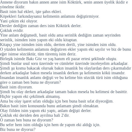
Annene diyorum bakın annen anne isim Köktürk, senin annen üyelik ikidir e
yönelme ikidir.
Basit isim hal ekleri, işte şahıs ekleri.
Köpekleri farkındaysanız kelimenin anlamını değiştirmiyor.
Yani çekim eki oluyor.
Dersler dediğim zaman ders isim Köktürk derler.
Çokluk evidir.
Yine anlam değişmedi, basit oldu ama serinlik dediğim zaman seyrinden
serinlik, isimden isim yapım eki oldu kitaptan.
Kitapçı yine isimden isim oldu, dertten dertli, yine isimden isim oldu.
O yüzden kelimenin anlamını değiştiren ekler yapım eki sayılır ve biz de bunu
eğer isimse sözcüktür, tüm türemiş isim deriz.
Birleşik isimde Bakı Göz ve yaş hanım eli pazar ertesi şeklinde oluştu.
Şimdi bunlar usul soru üzerinde ve cümleler üzerinde inceleyelim arkadaşlar.
Şimdi şu kısma bakacak olursak bakın insanlık bu olaylardan ders çıkarmalıdır
derken arkadaşlar bakın mesela insanlık derken şu kelimenin kökü insandır.
İnsandan insanlık anlamı değişti ve bu kelime bin sözcük türü isim olduğuna
göre o zaman ben buna ne diyorum?
Basit isim diyorum.
Şimdi bu olay derken arkadaşlar tamam bakın mesela bu kelimesi de basittir.
Hiçbir yapım eki çekilmek almamış.
Ama bu olay işaret sıfatı olduğu için ben buna basit sıfat diyeceğim.
Bakın basit isim konusunda bunu anlamam şimdi olmaktan.
Olay fiilden isim yapım eki yaptı, anlam değişti derler.
Çokluk eki deriden den ayrılma hali 2'dir.
O zaman ben buna ne diyorum?
Bu sefer hem isim olduğu için hem de yapım eki aldığı için.
Biz buna ne diyoruz?