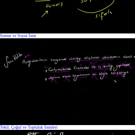
Somut ve Soyut İsim
Tekil, Çoğul ve Topluluk İsimleri