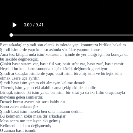
Evet arkadaşlar şimdi son olarak isimlerde yapı konumuza birlikte bakalım.
Şimdi isimlerde yapı konusu aslında sözlükte yapının konusu.
Ama test kitaplarında isim konusunun içinde de yer aldığı için bu konuya da
bu şekilde değineceğiz.
Çünkü basit sistem var, basit fiil var, basit sıfat var, basit zarf, basit zamir.
Hepsini bu konuların sonunda küçük küçük değinmek gerekiyor.
Şimdi arkadaşlar isimlerde yapı, basit isim, türemiş isim ve birleşik isim
olmak üzere üçe ayrılır.
Şimdi basit isim yapım eki almayan kelime demek.
Türemiş isim yapım eki alabilir ama çekip eki de alabilir.
Birleşik isimde iki isim ya da bir isim, bir sıfat ya da iki fiilin oluşmasıyla
meydana gelen isimlerdir.
Demek burası ayrıca bir soru kalıbı dır.
Bunu zaten anlatacağız.
Şimdi basit isim mesela ben sana masanın dedim.
Bu kelimenin kökü masa dır arkadaşlar.
Masa sonra nın tamlayan eki gelmiş.
Kelimenin anlamı değişmemiş.
O zaman basit isimdir.