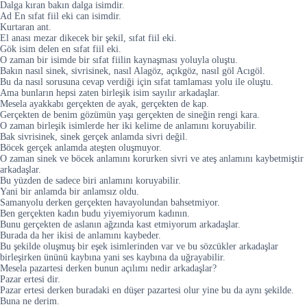
Dalga kıran bakın dalga isimdir.
Ad En sıfat fiil eki can isimdir.
Kurtaran ant.
El anası mezar dikecek bir şekil, sıfat fiil eki.
Gök isim delen en sıfat fiil eki.
O zaman bir isimde bir sıfat fiilin kaynaşması yoluyla oluştu.
Bakın nasıl sinek, sivrisinek, nasıl Alagöz, açıkgöz, nasıl göl Acıgöl.
Bu da nasıl sorusuna cevap verdiği için sıfat tamlaması yolu ile oluştu.
Ama bunların hepsi zaten birleşik isim sayılır arkadaşlar.
Mesela ayakkabı gerçekten de ayak, gerçekten de kap.
Gerçekten de benim gözümün yaşı gerçekten de sineğin rengi kara.
O zaman birleşik isimlerde her iki kelime de anlamını koruyabilir.
Bak sivrisinek, sinek gerçek anlamda sivri değil.
Böcek gerçek anlamda ateşten oluşmuyor.
O zaman sinek ve böcek anlamını korurken sivri ve ateş anlamını kaybetmiştir
arkadaşlar.
Bu yüzden de sadece biri anlamını koruyabilir.
Yani bir anlamda bir anlamsız oldu.
Samanyolu derken gerçekten havayolundan bahsetmiyor.
Ben gerçekten kadın budu yiyemiyorum kadının.
Bunu gerçekten de aslanın ağzında kast etmiyorum arkadaşlar.
Burada da her ikisi de anlamını kaybeder.
Bu şekilde oluşmuş bir eşek isimlerinden var ve bu sözcükler arkadaşlar
birleşirken ününü kaybına yani ses kaybına da uğrayabilir.
Mesela pazartesi derken bunun açılımı nedir arkadaşlar?
Pazar ertesi dir.
Pazar ertesi derken buradaki en düşer pazartesi olur yine bu da aynı şekilde.
Buna ne derim.