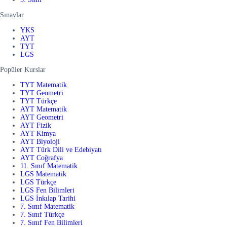
Sınavlar
YKS
AYT
TYT
LGS
Popüler Kurslar
TYT Matematik
TYT Geometri
TYT Türkçe
AYT Matematik
AYT Geometri
AYT Fizik
AYT Kimya
AYT Biyoloji
AYT Türk Dili ve Edebiyatı
AYT Coğrafya
11. Sınıf Matematik
LGS Matematik
LGS Türkçe
LGS Fen Bilimleri
LGS İnkılap Tarihi
7. Sınıf Matematik
7. Sınıf Türkçe
7. Sınıf Fen Bilimleri