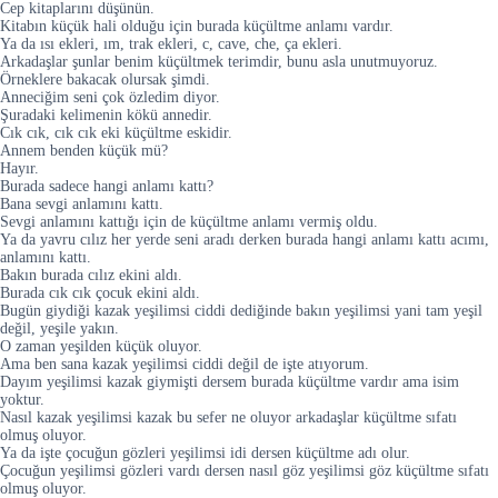
Cep kitaplarını düşünün.
Kitabın küçük hali olduğu için burada küçültme anlamı vardır.
Ya da ısı ekleri, ım, trak ekleri, c, cave, che, ça ekleri.
Arkadaşlar şunlar benim küçültmek terimdir, bunu asla unutmuyoruz.
Örneklere bakacak olursak şimdi.
Anneciğim seni çok özledim diyor.
Şuradaki kelimenin kökü annedir.
Cık cık, cık cık eki küçültme eskidir.
Annem benden küçük mü?
Hayır.
Burada sadece hangi anlamı kattı?
Bana sevgi anlamını kattı.
Sevgi anlamını kattığı için de küçültme anlamı vermiş oldu.
Ya da yavru cılız her yerde seni aradı derken burada hangi anlamı kattı acımı,
anlamını kattı.
Bakın burada cılız ekini aldı.
Burada cık cık çocuk ekini aldı.
Bugün giydiği kazak yeşilimsi ciddi dediğinde bakın yeşilimsi yani tam yeşil
değil, yeşile yakın.
O zaman yeşilden küçük oluyor.
Ama ben sana kazak yeşilimsi ciddi değil de işte atıyorum.
Dayım yeşilimsi kazak giymişti dersem burada küçültme vardır ama isim
yoktur.
Nasıl kazak yeşilimsi kazak bu sefer ne oluyor arkadaşlar küçültme sıfatı
olmuş oluyor.
Ya da işte çocuğun gözleri yeşilimsi idi dersen küçültme adı olur.
Çocuğun yeşilimsi gözleri vardı dersen nasıl göz yeşilimsi göz küçültme sıfatı
olmuş oluyor.