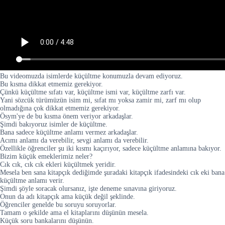
Bu videomuzda isimlerde küçültme konumuzla devam ediyoruz.
Bu kısma dikkat etmemiz gerekiyor.
Çünkü küçültme sıfatı var, küçültme ismi var, küçültme zarfı var.
Yani sözcük türümüzün isim mi, sıfat mı yoksa zamir mi, zarf mı olup
olmadığına çok dikkat etmemiz gerekiyor.
Ösym'ye de bu kısma önem veriyor arkadaşlar.
Şimdi bakıyoruz isimler de küçültme.
Bana sadece küçültme anlamı vermez arkadaşlar.
Acımı anlamı da verebilir, sevgi anlamı da verebilir.
Özellikle öğrenciler şu iki kısmı kaçırıyor, sadece küçültme anlamına bakıyor.
Bizim küçük emeklerimiz neler?
Cık cık, cık cık ekleri küçültmek yeridir.
Mesela ben sana kitapçık dediğimde şuradaki kitapçık ifadesindeki cık eki bana
küçültme anlamı verir.
Şimdi şöyle soracak olursanız, işte deneme sınavına giriyoruz.
Onun da adı kitapçık ama küçük değil şeklinde.
Öğrenciler genelde bu soruyu soruyorlar.
Tamam o şekilde ama el kitaplarını düşünün mesela.
Küçük soru bankalarını düşünün.