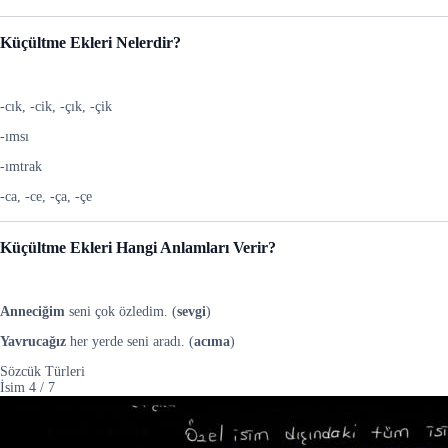
Küçültme Ekleri Nelerdir?
-cık, -cik, -çık, -çik
-ımsı
-ımtrak
-ca, -ce, -ça, -çe
Küçültme Ekleri Hangi Anlamları Verir?
Anneciğim
seni çok özledim. (
sevgi
)
Yavrucağız
her yerde seni aradı. (
acıma
)
Sözcük Türleri
İsim
4
/
7