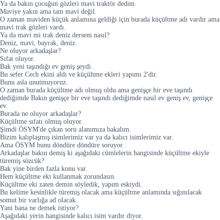
Ya da bakın çocuğun gözleri mavi traktör dedim.
Maviye yakın ama tam mavi değil.
O zaman maviden küçük anlamına geldiği için burada küçültme adı vardır ama
mavi trak gözleri vardı.
Ya da mavi mi trak deniz dersem nasıl?
Deniz, mavi, bayrak, deniz.
Ne oluyor arkadaşlar?
Sıfat oluyor.
Bak yeni taşındığı ev geniş şeydi.
Bu sefer Cech ekini aldı ve küçültme ekleri yapımı 2'dir.
Bunu asla unutmuyoruz.
O zaman burada küçültme adı olmuş oldu ama genişçe bir eve taşındı
dediğimde Bakın genişçe bir eve taşındı dediğimde nasıl ev geniş ev, genişçe
ev.
Burada ne oluyor arkadaşlar?
Küçültme sıfatı olmuş oluyor.
Şimdi ÖSYM'de çıkan soru alanımıza bakalım.
Bizim kalıplaşmış isimlerimiz var ya da kalıcı isimlerimiz var.
Ama ÖSYM bunu döndüre döndüre soruyor.
Arkadaşlar bakın demiş ki aşağıdaki cümlelerin hangisinde küçültme ekiyle
türemiş sözcük?
Bak yine birden fazla konu var.
Hem küçültme eki kullanmak zorundasın.
Küçültme eki zaten demin söyledik, yapım eskiydi.
Bu kelime kesinlikle türemiş olacak ama küçültme anlamında sığınılacak
somut bir varlığa ad olacak.
Yani bana ne demek istiyor?
Aşağıdaki yerin hangisinde kalıcı isim vardır diyor.