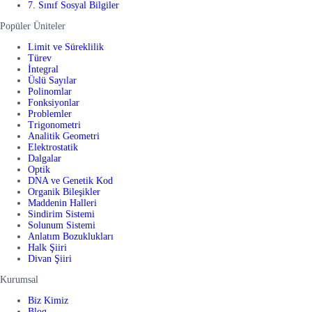
7. Sınıf Sosyal Bilgiler
Popüler Üniteler
Limit ve Süreklilik
Türev
İntegral
Üslü Sayılar
Polinomlar
Fonksiyonlar
Problemler
Trigonometri
Analitik Geometri
Elektrostatik
Dalgalar
Optik
DNA ve Genetik Kod
Organik Bileşikler
Maddenin Halleri
Sindirim Sistemi
Solunum Sistemi
Anlatım Bozuklukları
Halk Şiiri
Divan Şiiri
Kurumsal
Biz Kimiz
Blog