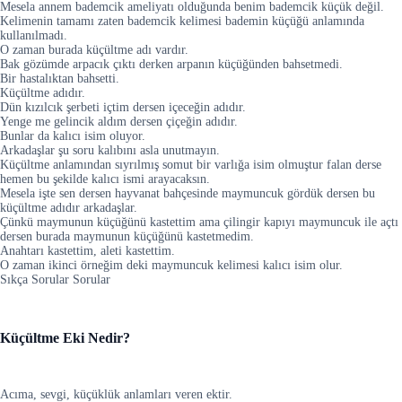
Mesela annem bademcik ameliyatı olduğunda benim bademcik küçük değil.
Kelimenin tamamı zaten bademcik kelimesi bademin küçüğü anlamında
kullanılmadı.
O zaman burada küçültme adı vardır.
Bak gözümde arpacık çıktı derken arpanın küçüğünden bahsetmedi.
Bir hastalıktan bahsetti.
Küçültme adıdır.
Dün kızılcık şerbeti içtim dersen içeceğin adıdır.
Yenge me gelincik aldım dersen çiçeğin adıdır.
Bunlar da kalıcı isim oluyor.
Arkadaşlar şu soru kalıbını asla unutmayın.
Küçültme anlamından sıyrılmış somut bir varlığa isim olmuştur falan derse
hemen bu şekilde kalıcı ismi arayacaksın.
Mesela işte sen dersen hayvanat bahçesinde maymuncuk gördük dersen bu
küçültme adıdır arkadaşlar.
Çünkü maymunun küçüğünü kastettim ama çilingir kapıyı maymuncuk ile açtı
dersen burada maymunun küçüğünü kastetmedim.
Anahtarı kastettim, aleti kastettim.
O zaman ikinci örneğim deki maymuncuk kelimesi kalıcı isim olur.
Sıkça Sorular Sorular
Küçültme Eki Nedir?
Acıma, sevgi, küçüklük anlamları veren ektir.