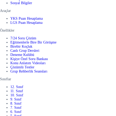
Sosyal Bilgiler
Araçlar
YKS Puan Hesaplama
LGS Puan Hesaplama
Özellikler
7/24 Soru Çözüm
Eğitmenlerle Bire Bir Görüşme
Birebir Koçluk
Canlı Grup Dersleri
Deneme Kulübü
Kişiye Özel Soru Bankası
Konu Anlatım Videoları
Çözümlü Testler
Grup Rehberlik Seansları
Sınıflar
12. Sınıf
11. Sınıf
10. Sınıf
9. Sınıf
8. Sınıf
7. Sınıf
6. Sınıf
5. Sınıf