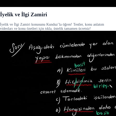
İyelik ve İlgi Zamiri
İyelik ve İlgi Zamiri konusunu Kunduz’la öğren! Testler, konu anlatım
videoları ve konu özetleri için tıkla, üstelik tamamen ücretsiz!