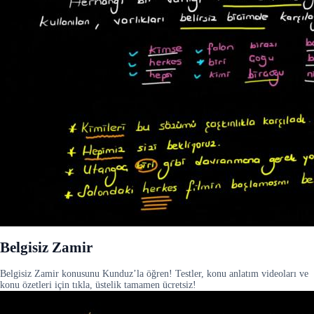
Belgisiz Zamir
Belgisiz Zamir konusunu Kunduz’la öğren! Testler, konu anlatım videoları ve
konu özetleri için tıkla, üstelik tamamen ücretsiz!