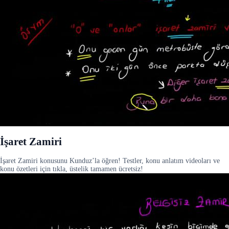
İşaret Zamiri
İşaret Zamiri konusunu Kunduz’la öğren! Testler, konu anlatım videoları ve
konu özetleri için tıkla, üstelik tamamen ücretsiz!