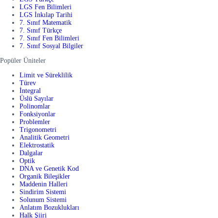
LGS Fen Bilimleri
LGS İnkılap Tarihi
7. Sınıf Matematik
7. Sınıf Türkçe
7. Sınıf Fen Bilimleri
7. Sınıf Sosyal Bilgiler
Popüler Üniteler
Limit ve Süreklilik
Türev
İntegral
Üslü Sayılar
Polinomlar
Fonksiyonlar
Problemler
Trigonometri
Analitik Geometri
Elektrostatik
Dalgalar
Optik
DNA ve Genetik Kod
Organik Bileşikler
Maddenin Halleri
Sindirim Sistemi
Solunum Sistemi
Anlatım Bozuklukları
Halk Şiiri