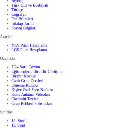
Biyoloji
Türk Dili ve Edebiyatı
Türkçe
Coğrafya
Fen Bilimleri
İnkılap Tarihi
Sosyal Bilgiler
Araçlar
YKS Puan Hesaplama
LGS Puan Hesaplama
Özellikler
7/24 Soru Çözüm
Eğitmenlerle Bire Bir Görüşme
Birebir Koçluk
Canlı Grup Dersleri
Deneme Kulübü
Kişiye Özel Soru Bankası
Konu Anlatım Videoları
Çözümlü Testler
Grup Rehberlik Seansları
Sınıflar
12. Sınıf
11. Sınıf