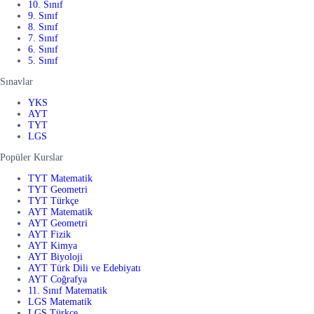
10. Sınıf
9. Sınıf
8. Sınıf
7. Sınıf
6. Sınıf
5. Sınıf
Sınavlar
YKS
AYT
TYT
LGS
Popüler Kurslar
TYT Matematik
TYT Geometri
TYT Türkçe
AYT Matematik
AYT Geometri
AYT Fizik
AYT Kimya
AYT Biyoloji
AYT Türk Dili ve Edebiyatı
AYT Coğrafya
11. Sınıf Matematik
LGS Matematik
LGS Türkçe