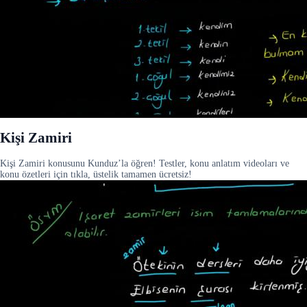
Kişi Zamiri
Kişi Zamiri konusunu Kunduz’la öğren! Testler, konu anlatım videoları ve
konu özetleri için tıkla, üstelik tamamen ücretsiz!