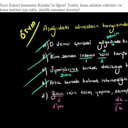
Soru Zamiri konusunu Kunduz’la öğren! Testler, konu anlatım videoları ve
konu özetleri için tıkla, üstelik tamamen ücretsiz!